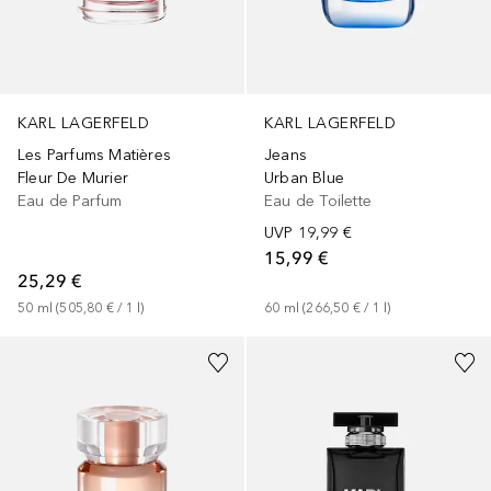
KARL LAGERFELD
KARL LAGERFELD
Jeans
Les Parfums Matières
Urban Blue
Fleur De Murier
Eau de Toilette
Eau de Parfum
UVP
19,99 €
15,99 €
25,29 €
60
ml
 (
266,50 €
 / 
1
l
)
50
ml
 (
505,80 €
 / 
1
l
)
+
1
Größe