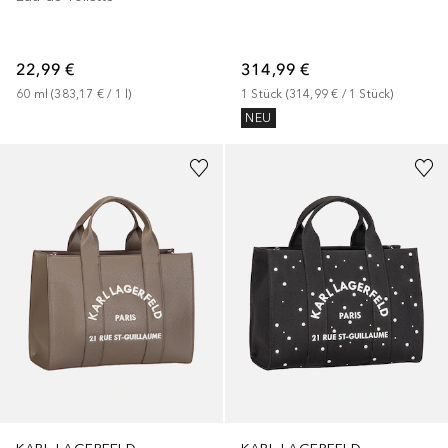
22,99 €
314,99 €
60
ml
 (
383,17 €
 / 
1
l
)
1
Stück
 (
314,99 €
 / 
1
Stück
)
NEU