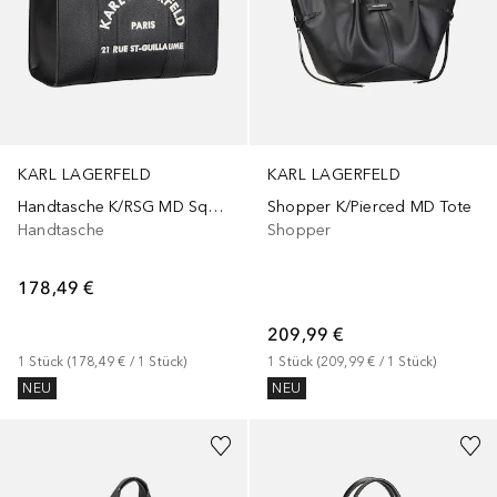
KARL LAGERFELD
KARL LAGERFELD
Handtasche K/RSG MD Square Tote Pebbled Emb
Shopper K/Pierced MD Tote
Handtasche
Shopper
178,49 €
209,99 €
1
Stück
 (
178,49 €
 / 
1
Stück
)
1
Stück
 (
209,99 €
 / 
1
Stück
)
NEU
NEU