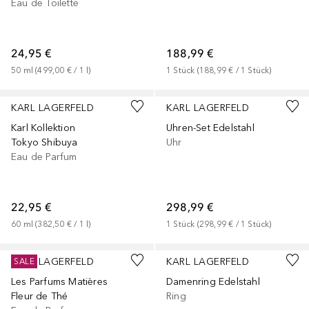
Eau de Toilette
24,95 €
188,99 €
50
ml
 (
499,00 €
 / 
1
l
)
1
Stück
 (
188,99 €
 / 
1
Stück
)
KARL LAGERFELD
KARL LAGERFELD
Karl Kollektion
Uhren-Set Edelstahl
Tokyo Shibuya
Uhr
Eau de Parfum
22,95 €
298,99 €
60
ml
 (
382,50 €
 / 
1
l
)
1
Stück
 (
298,99 €
 / 
1
Stück
)
KARL LAGERFELD
KARL LAGERFELD
SALE
Les Parfums Matières
Damenring Edelstahl
Fleur de Thé
Ring