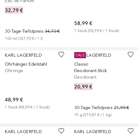
Eau de Parfum
32,79 €
58,99 €
30-Tage-Tiefstpreis
34,70 €
1
Stück
 (
58,99 €
 / 
1
Stück
)
100
ml
 (
327,90 €
 / 
1
l
)
KARL LAGERFELD
KARL LAGERFELD
SALE
Ohrhänger Edelstahl
Classic
Ohrringe
Deodorant-Stick
Deodorant
20,99 €
48,99 €
1
Stück
 (
48,99 €
 / 
1
Stück
)
30-Tage-Tiefstpreis
21,99 €
75
g
 (
279,87 €
 / 
1
kg
)
KARL LAGERFELD
KARL LAGERFELD