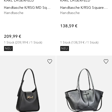
KARL LAGERFELD
KARL LAGERFELD
Handtasche K/RSG MD Square Tote Pebbled Emb
Handtasche K/RSG Square Pearls MD Tote
Handtasche
Handtasche
138,59 €
209,99 €
1
Stück
 (
209,99 €
 / 
1
Stück
)
1
Stück
 (
138,59 €
 / 
1
Stück
)
NEU
NEU