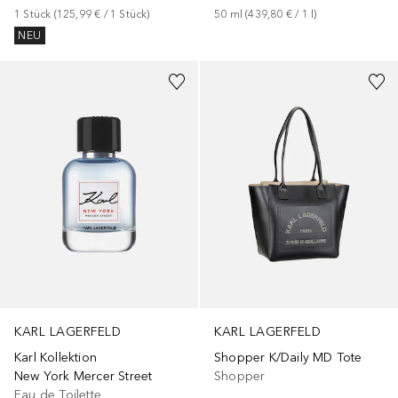
1
Stück
 (
125,99 €
 / 
1
Stück
)
50
ml
 (
439,80 €
 / 
1
l
)
NEU
KARL LAGERFELD
KARL LAGERFELD
Karl Kollektion
Shopper K/Daily MD Tote
New York Mercer Street
Shopper
Eau de Toilette