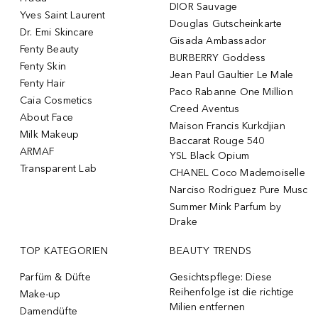
DIOR Sauvage
Yves Saint Laurent
Douglas Gutscheinkarte
Dr. Emi Skincare
Gisada Ambassador
Fenty Beauty
BURBERRY Goddess
Fenty Skin
Jean Paul Gaultier Le Male
Fenty Hair
Paco Rabanne One Million
Caia Cosmetics
Creed Aventus
About Face
Maison Francis Kurkdjian
Milk Makeup
Baccarat Rouge 540
ARMAF
YSL Black Opium
Transparent Lab
CHANEL Coco Mademoiselle
Narciso Rodriguez Pure Musc
Summer Mink Parfum by
Drake
TOP KATEGORIEN
BEAUTY TRENDS
Parfüm & Düfte
Gesichtspflege: Diese
Reihenfolge ist die richtige
Make-up
Milien entfernen
Damendüfte