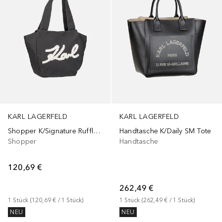
KARL LAGERFELD
KARL LAGERFELD
Shopper K/Signature Ruffled Logo Shopper
Handtasche K/Daily SM Tote
Shopper
Handtasche
120,69 €
262,49 €
1
Stück
 (
120,69 €
 / 
1
Stück
)
1
Stück
 (
262,49 €
 / 
1
Stück
)
NEU
NEU
+
1
Größe