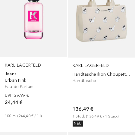
KARL LAGERFELD
KARL LAGERFELD
Jeans
Handtasche Ikon Choupette MD Square Tote
Urban Pink
Handtasche
Eau de Parfum
UVP
29,99 €
24,44 €
136,49 €
100
ml
 (
244,40 €
 / 
1
l
)
1
Stück
 (
136,49 €
 / 
1
Stück
)
NEU