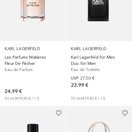
KARL LAGERFELD
KARL LAGERFELD
Les Parfums Matières
Karl Lagerfeld for Men
Fleur De Pêcher
Duo for Men
Eau de Parfum
Eau de Toilette
UVP
27,50 €
23,99 €
24,99 €
50
ml
 (
499,80 €
 / 
1
l
)
50
ml
 (
479,80 €
 / 
1
l
)
+
1
Größe