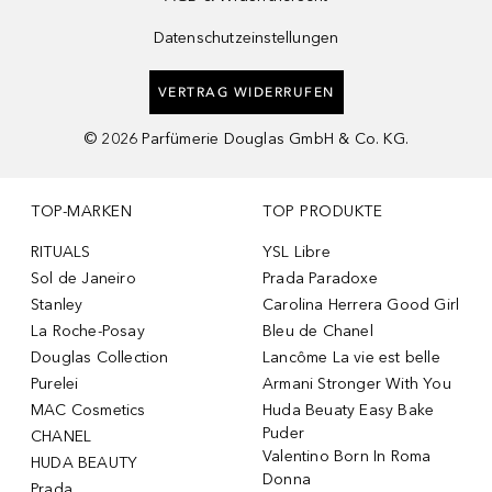
Datenschutzeinstellungen
VERTRAG WIDERRUFEN
©
2026
Parfümerie Douglas GmbH & Co. KG.
TOP-MARKEN
TOP PRODUKTE
RITUALS
YSL Libre
Sol de Janeiro
Prada Paradoxe
Stanley
Carolina Herrera Good Girl
La Roche-Posay
Bleu de Chanel
Douglas Collection
Lancôme La vie est belle
Purelei
Armani Stronger With You
MAC Cosmetics
Huda Beuaty Easy Bake
Puder
CHANEL
Valentino Born In Roma
HUDA BEAUTY
Donna
Prada