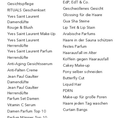
EdP, EdT & Co.
Gesichtspflege
Geschwollenes Gesicht
RITUALS Geschenkset
Glossing für die Haare
Yves Saint Laurent
Gua Sha Steine
Damendüfte
Rouge & Blush
Lip Tint & Lip Stain
Yves Saint Laurent Make-Up
Arabische Parfums
Yves Saint Laurent
Haare in der Sauna schützen
Herrendüfte
Festes Parfum
Yves Saint Laurent Parfum
Haarausfall im Alter
Herrendüfte
Koffein gegen Haarausfall
Anti-Aging Gesichtsserum
Cakey Make-up
Anti-Falten Creme
Pony selber schneiden
Jean Paul Gaultier
Butterfly Cut
Damendüfte
Liquid Hair
Jean Paul Gaultier
PDRN
Herrendüfte
Make-up für große Poren
Parfum Set Damen
Haare jeden Tag waschen
Vitamin C Serum
Curtain Bangs
Damen Parfum Top 10
Parfum Männer Top 10