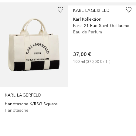
KARL LAGERFELD
Karl Kollektion
Paris 21 Rue Saint-Guillaume
Eau de Parfum
37,00 €
100
ml
 (
370,00 €
 / 
1
l
)
KARL LAGERFELD
Handtasche K/RSG Square MD Col. Block
Handtasche