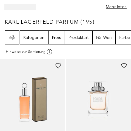
Mehr Infos
KARL LAGERFELD PARFUM
195
ERGEBNISSE
KARL LAGERFELD PARFUM
(
195
)
Filter
Kategorien
Preis
Produktart
Für Wen
Farbe
Hinweise zur Sortierung
+
1
Größe
+
1
Größe