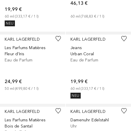
46,13 €
19,99 €
60
ml
 (
333,17 €
 / 
1
l
)
60
ml
 (
768,83 €
 / 
1
l
)
NEU
+
1
Größe
+
1
Größe
KARL LAGERFELD
KARL LAGERFELD
Les Parfums Matières
Jeans
Fleur d'Iris
Urban Coral
Eau de Parfum
Eau de Parfum
24,99 €
19,99 €
50
ml
 (
499,80 €
 / 
1
l
)
60
ml
 (
333,17 €
 / 
1
l
)
NEU
+
1
Größe
KARL LAGERFELD
KARL LAGERFELD
Les Parfums Matières
Damenuhr Edelstahl
Bois de Santal
Uhr