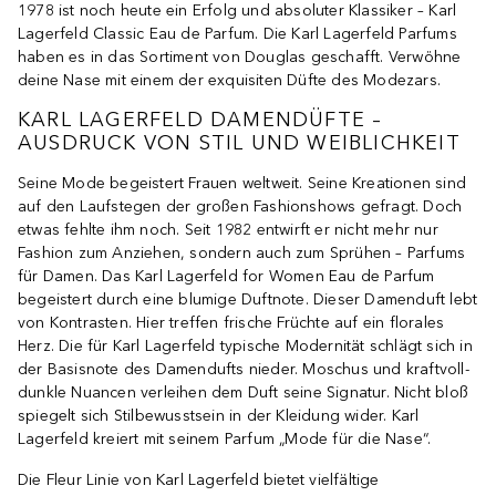
1978 ist noch heute ein Erfolg und absoluter Klassiker – Karl
Lagerfeld Classic Eau de Parfum. Die Karl Lagerfeld Parfums
haben es in das Sortiment von Douglas geschafft. Verwöhne
deine Nase mit einem der exquisiten Düfte des Modezars.
KARL LAGERFELD DAMENDÜFTE –
AUSDRUCK VON STIL UND WEIBLICHKEIT
Seine Mode begeistert Frauen weltweit. Seine Kreationen sind
auf den Laufstegen der großen Fashionshows gefragt. Doch
etwas fehlte ihm noch. Seit 1982 entwirft er nicht mehr nur
Fashion zum Anziehen, sondern auch zum Sprühen – Parfums
für Damen. Das Karl Lagerfeld for Women Eau de Parfum
begeistert durch eine blumige Duftnote. Dieser Damenduft lebt
von Kontrasten. Hier treffen frische Früchte auf ein florales
Herz. Die für Karl Lagerfeld typische Modernität schlägt sich in
der Basisnote des Damendufts nieder. Moschus und kraftvoll-
dunkle Nuancen verleihen dem Duft seine Signatur. Nicht bloß
spiegelt sich Stilbewusstsein in der Kleidung wider. Karl
Lagerfeld kreiert mit seinem Parfum „Mode für die Nase“.
Die Fleur Linie von Karl Lagerfeld bietet vielfältige