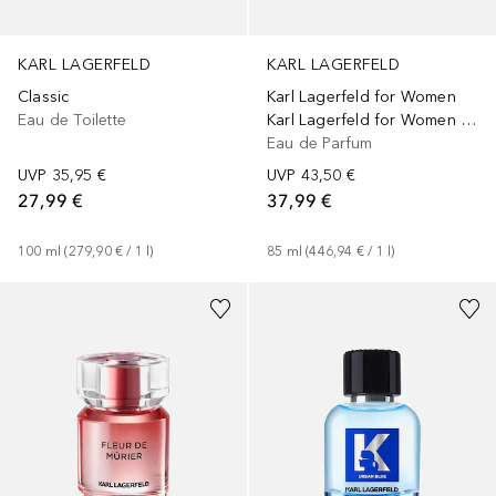
KARL LAGERFELD
KARL LAGERFELD
Karl Lagerfeld for Women
Classic
Karl Lagerfeld for Women Eau de Parfum
Eau de Toilette
Eau de Parfum
UVP
43,50 €
UVP
35,95 €
37,99 €
27,99 €
85
ml
 (
446,94 €
 / 
1
l
)
100
ml
 (
279,90 €
 / 
1
l
)
+
1
Größe
+
1
Größe