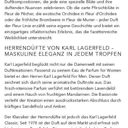
Duftkompositionen, die jede eine spezielle Blüte und ihre
duftenden Nuancen zelebrieren. Ob die zarte Pfirsichblüte in
Fleur de Pêcher, die exotische Orchidee in Fleur d'Orchidee
oder die fröhliche Brombeere in Fleur de Murier – jeder Duft
der Fleur Linie erzählt seine eigene Geschichte und bietet ein
einzigartiges olfaktorisches Erlebnis, das die facettenreiche
Weiblichkeit unterstreicht.
HERRENDÜFTE VON KARL LAGERFELD –
MASKULINE ELEGANZ IN JEDEM TROPFEN
Karl Lagerfeld beglückt nicht nur die Damenwelt mit seinen
Duftkreationen. Passend zu seinem Eau de Parfum for Women
bietet er den Herren Karl Lagerfeld For Men. Dieser Duft
zeichnet sich durch seine aromatische Duftnote aus. Das
frisch-intensive Parfum verführt mit betörendem Lavendelöl
und einem Hauch von fruchtigen Mandarinen. Die Basisnote
verleiht der Kreation einen ausdrucksstarken Abschluss durch
kräftiges Sandelholz und Amber.
Der Klassiker der Herrendüfte ist jedoch das Karl Lagerfeld
Classic. Seit 1978 ist der Duft auf dem Markt und erfreut sich