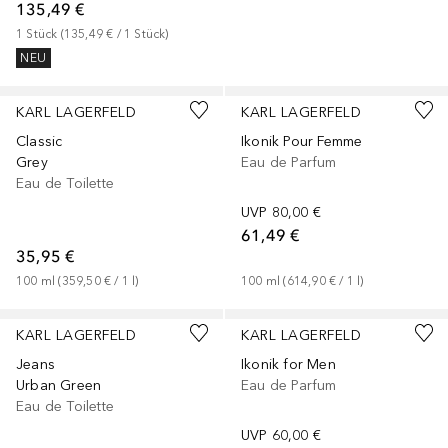
135,49 €
1
Stück
 (
135,49 €
 / 
1
Stück
)
NEU
+
1
Größe
KARL LAGERFELD
KARL LAGERFELD
Classic
Ikonik Pour Femme
Grey
Eau de Parfum
Eau de Toilette
UVP
80,00 €
61,49 €
35,95 €
100
ml
 (
359,50 €
 / 
1
l
)
100
ml
 (
614,90 €
 / 
1
l
)
+
1
Größe
+
1
Größe
KARL LAGERFELD
KARL LAGERFELD
Jeans
Ikonik for Men
Urban Green
Eau de Parfum
Eau de Toilette
UVP
60,00 €