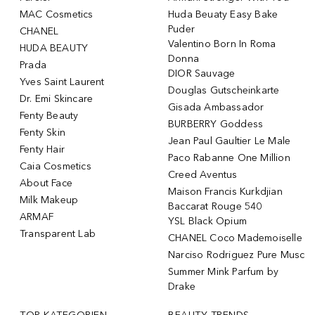
MAC Cosmetics
Huda Beuaty Easy Bake
Puder
CHANEL
Valentino Born In Roma
HUDA BEAUTY
Donna
Prada
DIOR Sauvage
Yves Saint Laurent
Douglas Gutscheinkarte
Dr. Emi Skincare
Gisada Ambassador
Fenty Beauty
BURBERRY Goddess
Fenty Skin
Jean Paul Gaultier Le Male
Fenty Hair
Paco Rabanne One Million
Caia Cosmetics
Creed Aventus
About Face
Maison Francis Kurkdjian
Milk Makeup
Baccarat Rouge 540
ARMAF
YSL Black Opium
Transparent Lab
CHANEL Coco Mademoiselle
Narciso Rodriguez Pure Musc
Summer Mink Parfum by
Drake