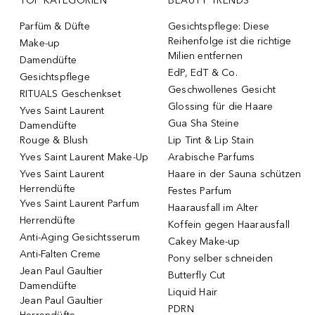
TOP KATEGORIEN
BEAUTY TRENDS
Parfüm & Düfte
Gesichtspflege: Diese
Reihenfolge ist die richtige
Make-up
Milien entfernen
Damendüfte
EdP, EdT & Co.
Gesichtspflege
Geschwollenes Gesicht
RITUALS Geschenkset
Glossing für die Haare
Yves Saint Laurent
Gua Sha Steine
Damendüfte
Rouge & Blush
Lip Tint & Lip Stain
Yves Saint Laurent Make-Up
Arabische Parfums
Yves Saint Laurent
Haare in der Sauna schützen
Herrendüfte
Festes Parfum
Yves Saint Laurent Parfum
Haarausfall im Alter
Herrendüfte
Koffein gegen Haarausfall
Anti-Aging Gesichtsserum
Cakey Make-up
Anti-Falten Creme
Pony selber schneiden
Jean Paul Gaultier
Butterfly Cut
Damendüfte
Liquid Hair
Jean Paul Gaultier
PDRN