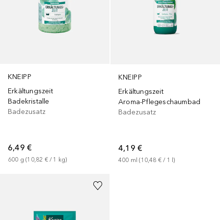
KNEIPP
KNEIPP
Erkältungszeit
Erkältungszeit
Badekristalle
Aroma-Pflegeschaumbad
Badezusatz
Badezusatz
6,49 €
4,19 €
600
g
 (
10,82 €
 / 
1
kg
)
400
ml
 (
10,48 €
 / 
1
l
)