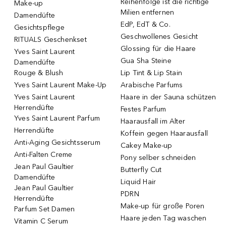
Reihenfolge ist die richtige
Make-up
Milien entfernen
Damendüfte
EdP, EdT & Co.
Gesichtspflege
Geschwollenes Gesicht
RITUALS Geschenkset
Glossing für die Haare
Yves Saint Laurent
Gua Sha Steine
Damendüfte
Rouge & Blush
Lip Tint & Lip Stain
Yves Saint Laurent Make-Up
Arabische Parfums
Yves Saint Laurent
Haare in der Sauna schützen
Herrendüfte
Festes Parfum
Yves Saint Laurent Parfum
Haarausfall im Alter
Herrendüfte
Koffein gegen Haarausfall
Anti-Aging Gesichtsserum
Cakey Make-up
Anti-Falten Creme
Pony selber schneiden
Jean Paul Gaultier
Butterfly Cut
Damendüfte
Liquid Hair
Jean Paul Gaultier
PDRN
Herrendüfte
Make-up für große Poren
Parfum Set Damen
Haare jeden Tag waschen
Vitamin C Serum