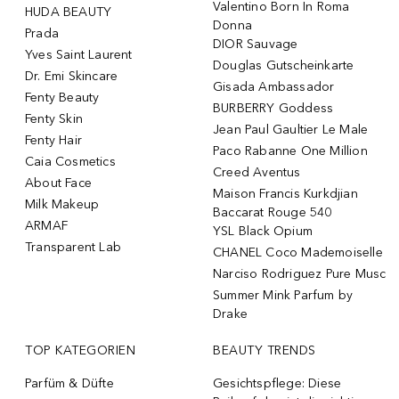
Valentino Born In Roma
HUDA BEAUTY
Donna
Prada
DIOR Sauvage
Yves Saint Laurent
Douglas Gutscheinkarte
Dr. Emi Skincare
Gisada Ambassador
Fenty Beauty
BURBERRY Goddess
Fenty Skin
Jean Paul Gaultier Le Male
Fenty Hair
Paco Rabanne One Million
Caia Cosmetics
Creed Aventus
About Face
Maison Francis Kurkdjian
Milk Makeup
Baccarat Rouge 540
ARMAF
YSL Black Opium
Transparent Lab
CHANEL Coco Mademoiselle
Narciso Rodriguez Pure Musc
Summer Mink Parfum by
Drake
TOP KATEGORIEN
BEAUTY TRENDS
Parfüm & Düfte
Gesichtspflege: Diese