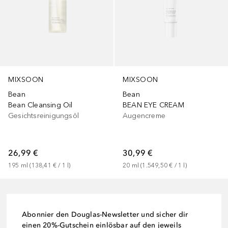
MIXSOON
MIXSOON
Bean
Bean
Bean Cleansing Oil
BEAN EYE CREAM
Gesichtsreinigungsöl
Augencreme
26,99 €
30,99 €
195
ml
 (
138,41 €
 / 
1
l
)
20
ml
 (
1.549,50 €
 / 
1
l
)
Abonnier den Douglas-Newsletter und sicher dir
einen 20%-Gutschein einlösbar auf den jeweils