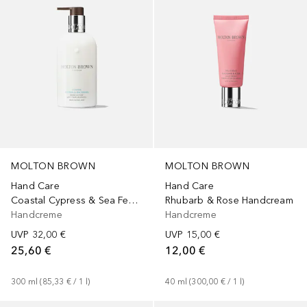
MOLTON BROWN
MOLTON BROWN
Hand Care
Hand Care
Coastal Cypress & Sea Fennel Hand Lotion
Rhubarb & Rose Handcream
Handcreme
Handcreme
UVP
32,00 €
UVP
15,00 €
25,60 €
12,00 €
300
ml
 (
85,33 €
 / 
1
l
)
40
ml
 (
300,00 €
 / 
1
l
)