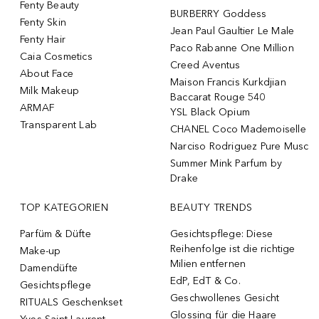
Fenty Beauty
BURBERRY Goddess
Fenty Skin
Jean Paul Gaultier Le Male
Fenty Hair
Paco Rabanne One Million
Caia Cosmetics
Creed Aventus
About Face
Maison Francis Kurkdjian
Milk Makeup
Baccarat Rouge 540
ARMAF
YSL Black Opium
Transparent Lab
CHANEL Coco Mademoiselle
Narciso Rodriguez Pure Musc
Summer Mink Parfum by
Drake
TOP KATEGORIEN
BEAUTY TRENDS
Parfüm & Düfte
Gesichtspflege: Diese
Reihenfolge ist die richtige
Make-up
Milien entfernen
Damendüfte
EdP, EdT & Co.
Gesichtspflege
Geschwollenes Gesicht
RITUALS Geschenkset
Glossing für die Haare