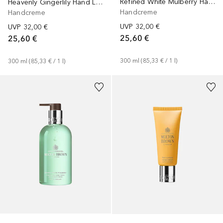
Refined White Mulberry Hand Lotion
Heavenly Gingerlily Hand Lotion
Handcreme
Handcreme
UVP
32,00 €
UVP
32,00 €
25,60 €
25,60 €
300
ml
 (
85,33 €
 / 
1
l
)
300
ml
 (
85,33 €
 / 
1
l
)