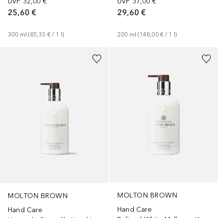
UVP
32,00 €
UVP
37,00 €
25,60 €
29,60 €
300
ml
 (
85,33 €
 / 
1
l
)
200
ml
 (
148,00 €
 / 
1
l
)
MOLTON BROWN
MOLTON BROWN
Hand Care
Hand Care