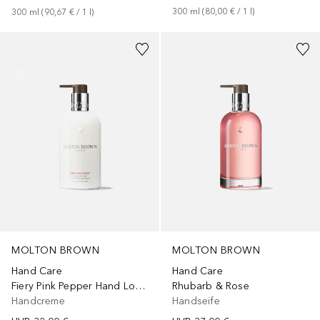
300
ml
 (
80,00 €
 / 
1
l
)
300
ml
 (
90,67 €
 / 
1
l
)
MOLTON BROWN
MOLTON BROWN
Hand Care
Hand Care
Fiery Pink Pepper Hand Lotion
Rhubarb & Rose
Handcreme
Handseife