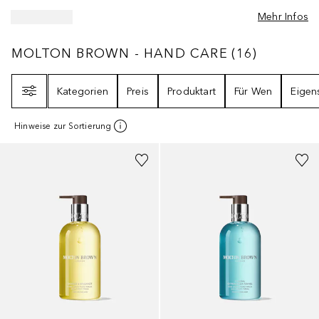
Mehr Infos
MOLTON BROWN - HAND CARE
16
ERGEBNI
MOLTON BROWN - HAND CARE
(
16
)
Filter
Kategorien
Preis
Produktart
Für Wen
Eigen
Hinweise zur Sortierung
+
1
Größe
+
2
Größen