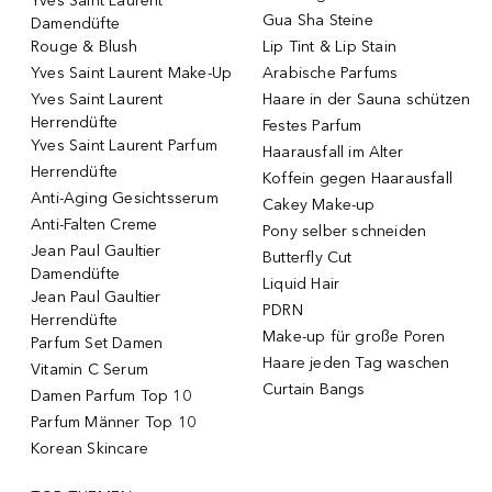
Yves Saint Laurent
Gua Sha Steine
Damendüfte
Rouge & Blush
Lip Tint & Lip Stain
Yves Saint Laurent Make-Up
Arabische Parfums
Yves Saint Laurent
Haare in der Sauna schützen
Herrendüfte
Festes Parfum
Yves Saint Laurent Parfum
Haarausfall im Alter
Herrendüfte
Koffein gegen Haarausfall
Anti-Aging Gesichtsserum
Cakey Make-up
Anti-Falten Creme
Pony selber schneiden
Jean Paul Gaultier
Butterfly Cut
Damendüfte
Liquid Hair
Jean Paul Gaultier
PDRN
Herrendüfte
Make-up für große Poren
Parfum Set Damen
Haare jeden Tag waschen
Vitamin C Serum
Curtain Bangs
Damen Parfum Top 10
Parfum Männer Top 10
Korean Skincare