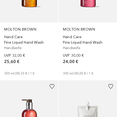
MOLTON BROWN
MOLTON BROWN
Hand Care
Hand Care
Fine Liquid Hand Wash
Fine Liquid Hand Wash
Handseife
Handseife
UVP
32,00 €
UVP
30,00 €
25,60 €
24,00 €
300
ml
 (
85,33 €
 / 
1
l
)
300
ml
 (
80,00 €
 / 
1
l
)
+
1
Größe