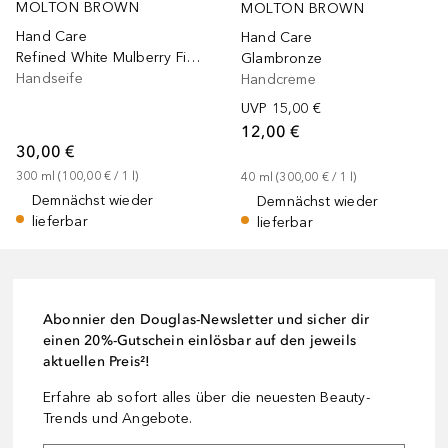
MOLTON BROWN
MOLTON BROWN
Hand Care
Hand Care
Refined White Mulberry Fine Liquid Hand Wash
Glambronze
Handseife
Handcreme
UVP
15,00 €
12,00 €
30,00 €
300
ml
 (
100,00 €
 / 
1
l
)
40
ml
 (
300,00 €
 / 
1
l
)
Demnächst wieder
Demnächst wieder
lieferbar
lieferbar
Abonnier den Douglas-Newsletter und sicher dir
einen 20%-Gutschein einlösbar auf den jeweils
aktuellen Preis²!
Erfahre ab sofort alles über die neuesten Beauty-
Trends und Angebote.