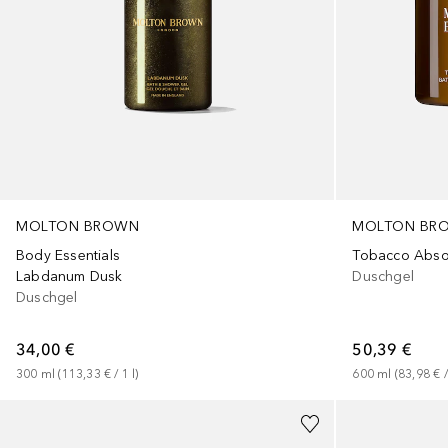
MOLTON BR
MOLTON BROWN
Body Essentials
Duschgel
Labdanum Dusk
Duschgel
50,39 €
34,00 €
600
ml
 (
83,98 €
 /
300
ml
 (
113,33 €
 / 
1
l
)