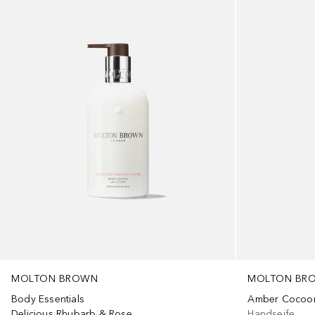
MOLTON BR
MOLTON BROWN
Amber Cocoon
Body Essentials
Handseife
Delicious Rhubarb & Rose