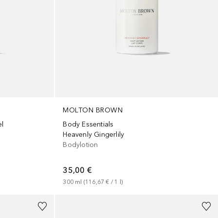
MOLTON BROWN
el
Body Essentials
Heavenly Gingerlily
Bodylotion
35,00 €
300
ml
 (
116,67 €
 / 
1
l
)