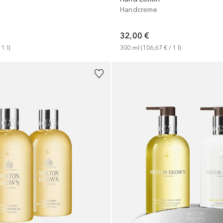
Handcreme
32,00 €
 
1
l
)
300
ml
 (
106,67 €
 / 
1
l
)