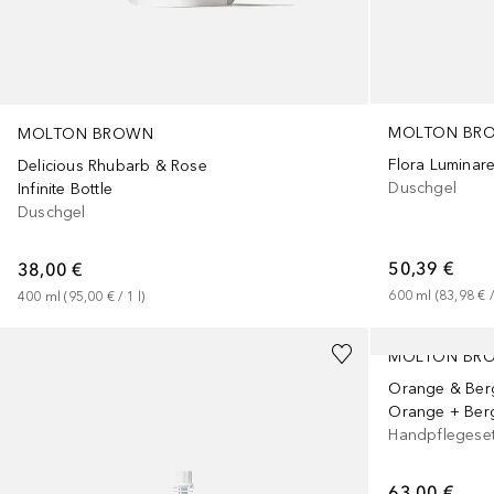
MOLTON BR
MOLTON BROWN
Delicious Rhubarb & Rose
Duschgel
Infinite Bottle
Duschgel
50,39 €
38,00 €
600
ml
 (
83,98 €
 /
400
ml
 (
95,00 €
 / 
1
l
)
MOLTON BR
Orange & Ber
Orange + Ber
Handpflegese
63,00 €