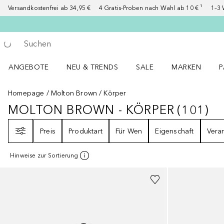
Versandkostenfrei ab 34,95 €
4 Gratis-Proben nach Wahl ab 10 € ¹
1–3 
Gehe zurück
Suche ausführen
ANGEBOTE
NEU & TRENDS
SALE
MARKEN
P
Angebote Menü öffnen
NEU & TRENDS Menü öffnen
MARKEN Menü ö
P
Homepage
Molton Brown
Körper
MOLTON BROWN - KÖRPER
(
101
)
MOLTON BROWN - KÖRPER
101
ER
Filter
Preis
Produktart
Für Wen
Eigenschaft
Vera
Hinweise zur Sortierung