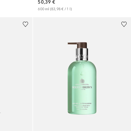
50,39 €
600
ml
 (
83,98 €
 / 
1
l
)