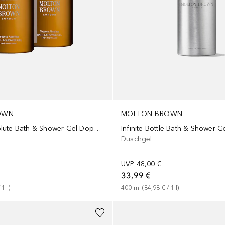
OWN
MOLTON BROWN
Tobacco Absolute Bath & Shower Gel Doppelpack (2er Set)
Infinite Bottle Bath & Shower G
Duschgel
UVP
48,00 €
33,99 €
 
1
l
)
400
ml
 (
84,98 €
 / 
1
l
)