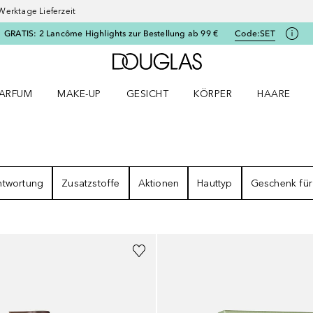
Werktage Lieferzeit
GRATIS: 2 Lancôme Highlights zur Bestellung ab 99 €
Code:
SET
Zur Douglas Startseite
ARFUM
MAKE-UP
GESICHT
KÖRPER
HAARE
ffnen
arfum Menü öffnen
Make-up Menü öffnen
Gesicht Menü öffnen
Körper Menü öffnen
Haare Menü
GEBNISSE
ntwortung
Zusatzstoffe
Aktionen
Hauttyp
Geschenk für