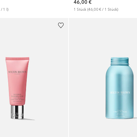
46,00 €
 / 
1
l
)
1
Stück
 (
46,00 €
 / 
1
Stück
)