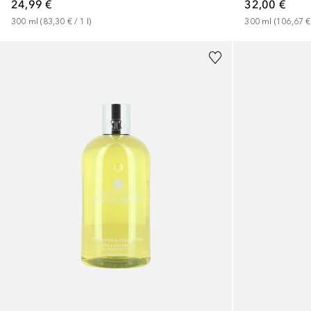
24,99 €
32,00 €
300
ml
 (
83,30 €
 / 
1
l
)
300
ml
 (
106,67 €