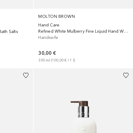
MOLTON BROWN
Hand Care
Refined White Mulberry Fine Liquid Hand Wash
ath Salts
Handseife
30,00 €
300
ml
 (
100,00 €
 / 
1
l
)