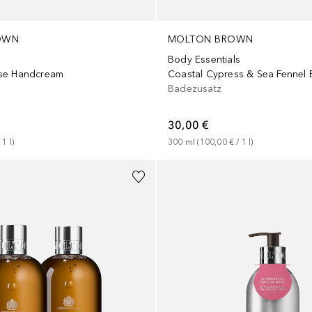
OWN
MOLTON BROWN
Body Essentials
se Handcream
Coastal Cypress & Sea Fennel B
Badezusatz
30,00 €
 
1
l
)
300
ml
 (
100,00 €
 / 
1
l
)