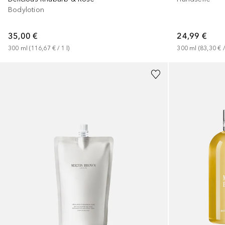
Bodylotion
24,99 €
35,00 €
300
ml
 (
83,30 €
 /
300
ml
 (
116,67 €
 / 
1
l
)