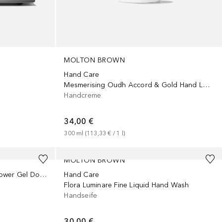
MOLTON BROWN
Hand Care
Mesmerising Oudh Accord & Gold Hand Lotion
Handcreme
34,00 €
300
ml
 (
113,33 €
 / 
1
l
)
MOLTON BROWN
Flametree & Pimento Bath & Shower Gel Doppelpack (2er Set)
Hand Care
Flora Luminare Fine Liquid Hand Wash
Handseife
30,00 €