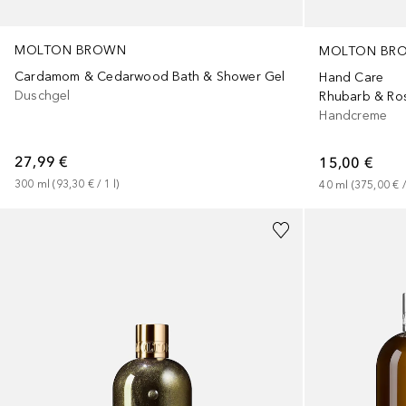
MOLTON BROWN
MOLTON BR
Cardamom & Cedarwood Bath & Shower Gel
Hand Care
Duschgel
Rhubarb & Ro
Handcreme
27,99 €
15,00 €
300
ml
 (
93,30 €
 / 
1
l
)
40
ml
 (
375,00 €
 /