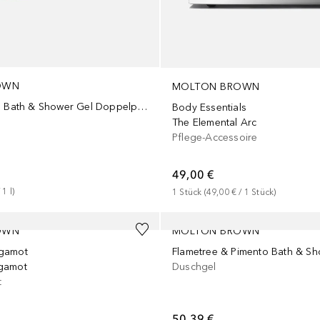
OWN
MOLTON BROWN
Flora Luminare Bath & Shower Gel Doppelpack (2er Set)
Body Essentials
The Elemental Arc
Pflege-Accessoire
49,00 €
 
1
l
)
1
Stück
 (
49,00 €
 / 
1
Stück
)
OWN
MOLTON BROWN
gamot
gamot
Duschgel
t
50,39 €