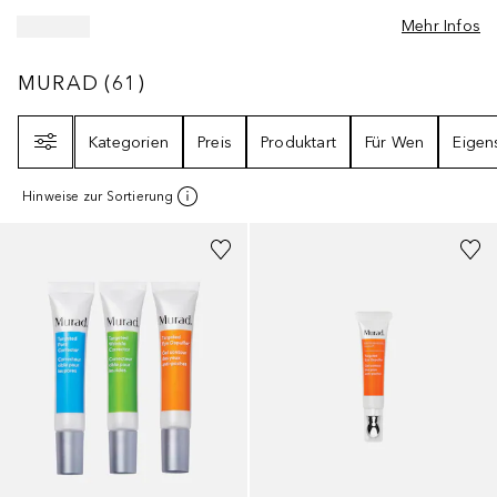
Mehr Infos
MURAD
61
ERGEBNISSE
MURAD
(
61
)
Filter
Kategorien
Preis
Produktart
Für Wen
Eigen
Hinweise zur Sortierung