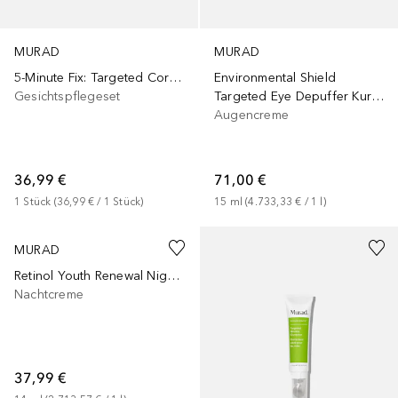
MURAD
MURAD
5-Minute Fix: Targeted Correctors
Environmental Shield
Gesichtspflegeset
Targeted Eye Depuffer Kuracja pod oczy
Augencreme
36,99 €
71,00 €
1
Stück
 (
36,99 €
 / 
1
Stück
)
15
ml
 (
4.733,33 €
 / 
1
l
)
MURAD
Retinol Youth Renewal Night Cream
Nachtcreme
37,99 €