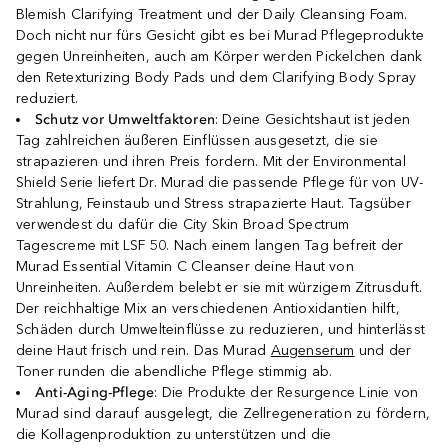
Blemish Clarifying Treatment und der Daily Cleansing Foam.
Doch nicht nur fürs Gesicht gibt es bei Murad Pflegeprodukte
gegen Unreinheiten, auch am Körper werden Pickelchen dank
den Retexturizing Body Pads und dem Clarifying Body Spray
reduziert.
Schutz vor Umweltfaktoren
: Deine Gesichtshaut ist jeden
Tag zahlreichen äußeren Einflüssen ausgesetzt, die sie
strapazieren und ihren Preis fordern. Mit der Environmental
Shield Serie liefert Dr. Murad die passende Pflege für von UV-
Strahlung, Feinstaub und Stress strapazierte Haut. Tagsüber
verwendest du dafür die City Skin Broad Spectrum
Tagescreme mit LSF 50. Nach einem langen Tag befreit der
Murad Essential Vitamin C Cleanser deine Haut von
Unreinheiten. Außerdem belebt er sie mit würzigem Zitrusduft.
Der reichhaltige Mix an verschiedenen Antioxidantien hilft,
Schäden durch Umwelteinflüsse zu reduzieren, und hinterlässt
deine Haut frisch und rein. Das Murad
Augenserum
und der
Toner runden die abendliche Pflege stimmig ab.
Anti-Aging-Pflege
: Die Produkte der Resurgence Linie von
Murad sind darauf ausgelegt, die Zellregeneration zu fördern,
die Kollagenproduktion zu unterstützen und die