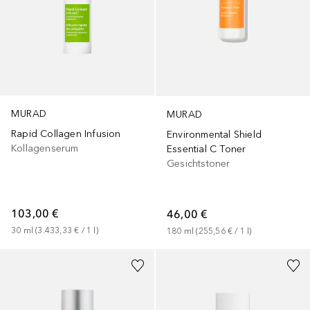
MURAD
MURAD
Rapid Collagen Infusion
Environmental Shield
Kollagenserum
Essential C Toner
Gesichtstoner
103,00 €
46,00 €
30
ml
 (
3.433,33 €
 / 
1
l
)
180
ml
 (
255,56 €
 / 
1
l
)