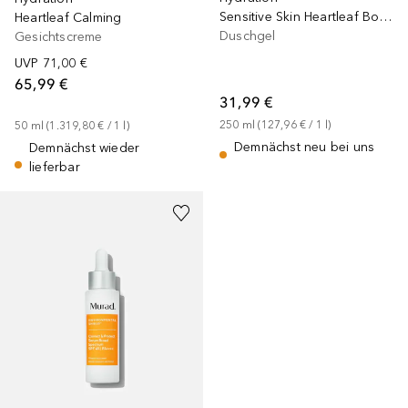
Sensitive Skin Heartleaf Body Cleanser
Heartleaf Calming
Duschgel
Gesichtscreme
UVP
71,00 €
65,99 €
31,99 €
250
ml
 (
127,96 €
 / 
1
l
)
50
ml
 (
1.319,80 €
 / 
1
l
)
Demnächst neu bei uns
Demnächst wieder
lieferbar