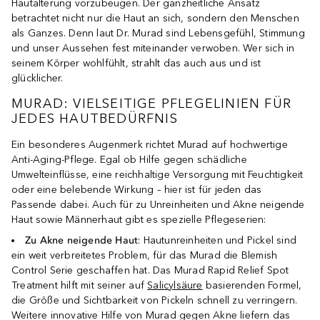
Hautalterung vorzubeugen. Der ganzheitliche Ansatz
betrachtet nicht nur die Haut an sich, sondern den Menschen
als Ganzes. Denn laut Dr. Murad sind Lebensgefühl, Stimmung
und unser Aussehen fest miteinander verwoben. Wer sich in
seinem Körper wohlfühlt, strahlt das auch aus und ist
glücklicher.
MURAD: VIELSEITIGE PFLEGELINIEN FÜR
JEDES HAUTBEDÜRFNIS
Ein besonderes Augenmerk richtet Murad auf hochwertige
Anti-Aging-Pflege. Egal ob Hilfe gegen schädliche
Umwelteinflüsse, eine reichhaltige Versorgung mit Feuchtigkeit
oder eine belebende Wirkung – hier ist für jeden das
Passende dabei. Auch für zu Unreinheiten und Akne neigende
Haut sowie Männerhaut gibt es spezielle Pflegeserien:
Zu Akne neigende Haut
: Hautunreinheiten und Pickel sind
ein weit verbreitetes Problem, für das Murad die Blemish
Control Serie geschaffen hat. Das Murad Rapid Relief Spot
Treatment hilft mit seiner auf
Salicylsäure
basierenden Formel,
die Größe und Sichtbarkeit von Pickeln schnell zu verringern.
Weitere innovative Hilfe von Murad gegen Akne liefern das