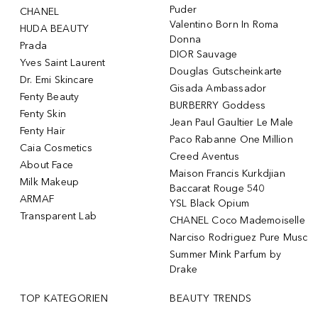
Puder
CHANEL
Valentino Born In Roma
HUDA BEAUTY
Donna
Prada
DIOR Sauvage
Yves Saint Laurent
Douglas Gutscheinkarte
Dr. Emi Skincare
Gisada Ambassador
Fenty Beauty
BURBERRY Goddess
Fenty Skin
Jean Paul Gaultier Le Male
Fenty Hair
Paco Rabanne One Million
Caia Cosmetics
Creed Aventus
About Face
Maison Francis Kurkdjian
Milk Makeup
Baccarat Rouge 540
ARMAF
YSL Black Opium
Transparent Lab
CHANEL Coco Mademoiselle
Narciso Rodriguez Pure Musc
Summer Mink Parfum by
Drake
TOP KATEGORIEN
BEAUTY TRENDS