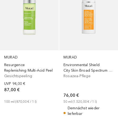
MURAD
MURAD
Resurgence
Environmental Shield
Replenishing Multi-Acid Peel
City Skin Broad Spectrum SPF 50 | PA ++++
Gesichtspeeling
Rosazea-Pflege
UVP
94,00 €
87,00 €
76,00 €
100
ml
 (
870,00 €
 / 
1
l
)
50
ml
 (
1.520,00 €
 / 
1
l
)
Demnächst wieder
lieferbar