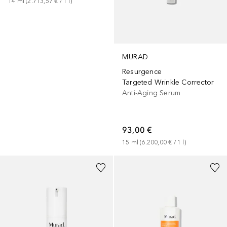
14
ml
 (
2.713,57 €
 / 
1
l
)
MURAD
Resurgence
Targeted Wrinkle Corrector
Anti-Aging Serum
93,00 €
15
ml
 (
6.200,00 €
 / 
1
l
)