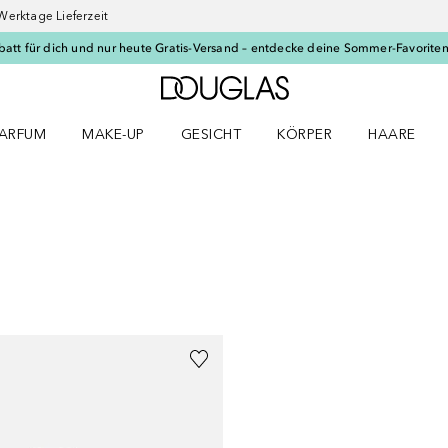
Werktage Lieferzeit
batt für dich und nur heute Gratis-Versand – entdecke deine Sommer-Favoriten
Zur Douglas Startseite
ARFUM
MAKE-UP
GESICHT
KÖRPER
HAARE
ffnen
arfum Menü öffnen
Make-up Menü öffnen
Gesicht Menü öffnen
Körper Menü öffnen
Haare Menü