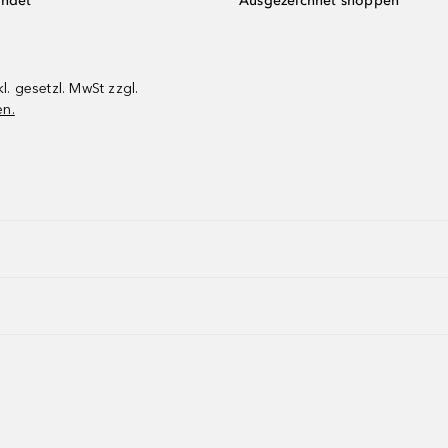
endet
Ausgezeichnet shoppen
kl. gesetzl. MwSt zzgl.
en.