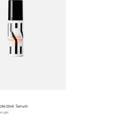
otective Serum
serum