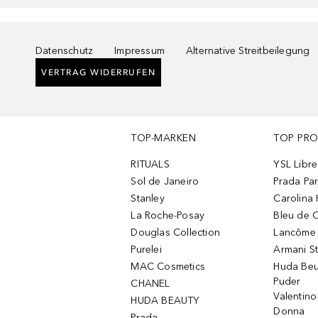
Datenschutz
Impressum
Alternative Streitbeilegung
VERTRAG WIDERRUFEN
TOP-MARKEN
TOP PR
RITUALS
YSL Libre
Sol de Janeiro
Prada Pa
Stanley
Carolina 
La Roche-Posay
Bleu de 
Douglas Collection
Lancôme L
Purelei
Armani S
MAC Cosmetics
Huda Beu
Puder
CHANEL
Valentin
HUDA BEAUTY
Donna
Prada