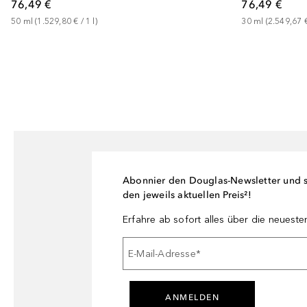
76,49 €
76,49 €
50
ml
 (
1.529,80 €
 / 
1
l
)
30
ml
 (
2.549,67 
Abonnier den Douglas-Newsletter und si
den jeweils aktuellen Preis²!
Erfahre ab sofort alles über die neuest
E-Mail-Adresse
*
ANMELDEN