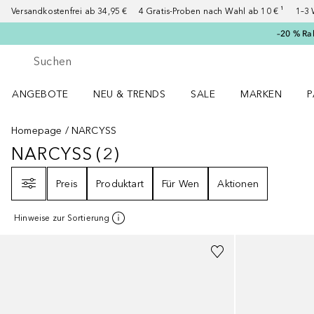
Versandkostenfrei ab 34,95 €
4 Gratis-Proben nach Wahl ab 10 € ¹
1–3 
–20 % Ra
Gehe zurück
Suche ausführen
ANGEBOTE
NEU & TRENDS
SALE
MARKEN
P
Angebote Menü öffnen
NEU & TRENDS Menü öffnen
MARKEN Menü ö
P
Homepage
NARCYSS
NARCYSS
(
2
)
NARCYSS
2
ERGEBNISSE
Filter
Preis
Produktart
Für Wen
Aktionen
Hinweise zur Sortierung