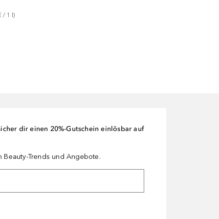
€
 / 
1
l
)
cher dir einen 20%-Gutschein einlösbar auf
en Beauty-Trends und Angebote.