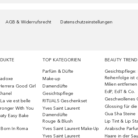
AGB & Widerrufsrecht
Datenschutzeinstellungen
ODUKTE
TOP KATEGORIEN
BEAUTY TREND
Parfüm & Düfte
Gesichtspflege:
Reihenfolge ist d
radoxe
Make-up
Milien entfernen
Herrera Good Girl
Damendüfte
EdP, EdT & Co.
Chanel
Gesichtspflege
Geschwollenes 
a vie est belle
RITUALS Geschenkset
Glossing für di
tronger With You
Yves Saint Laurent
Gua Sha Steine
Damendüfte
aty Easy Bake
Rouge & Blush
Lip Tint & Lip St
o Born In Roma
Yves Saint Laurent Make-Up
Arabische Parf
Yves Saint Laurent
Haare in der Sa