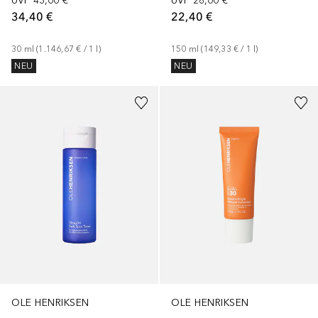
UVP
43,00 €
UVP
28,00 €
34,40 €
22,40 €
30
ml
 (
1.146,67 €
 / 
1
l
)
150
ml
 (
149,33 €
 / 
1
l
)
NEU
NEU
OLE HENRIKSEN
OLE HENRIKSEN