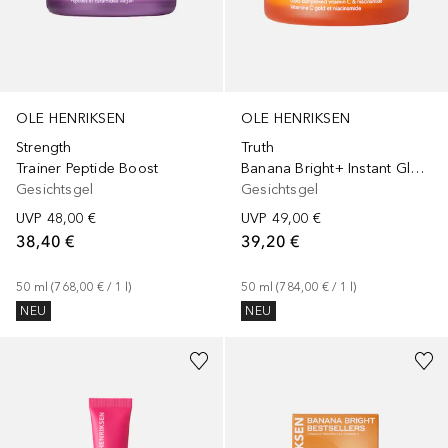
OLE HENRIKSEN
OLE HENRIKSEN
Strength
Truth
Trainer Peptide Boost
Banana Bright+ Instant Glow Moisturizer
Gesichtsgel
Gesichtsgel
UVP
48,00 €
UVP
49,00 €
38,40 €
39,20 €
50
ml
 (
768,00 €
 / 
1
l
)
50
ml
 (
784,00 €
 / 
1
l
)
NEU
NEU