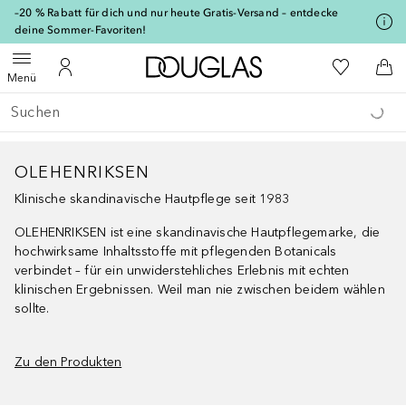
[navigation.slideout.screenreader]
–20 % Rabatt für dich und nur heute Gratis-Versand – entdecke
deine Sommer-Favoriten!
Zur Douglas Startseite
Zu Meiner 
Menü öffnen
Zu Meinem Kundenkonto
Zum
Menü
Gehe zurück
Suche ausführen
OLEHENRIKSEN
Klinische skandinavische Hautpflege seit 1983
OLEHENRIKSEN ist eine skandinavische Hautpflegemarke, die
hochwirksame Inhaltsstoffe mit pflegenden Botanicals
verbindet – für ein unwiderstehliches Erlebnis mit echten
klinischen Ergebnissen. Weil man nie zwischen beidem wählen
sollte.
Zu den Produkten