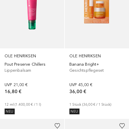
OLE HENRIKSEN
OLE HENRIKSEN
Pout Preserve Chillers
Banana Bright+
Lippenbalsam
Gesichtspflegeset
UVP
21,00 €
UVP
45,00 €
16,80 €
36,00 €
12
ml
 (
1.400,00 €
 / 
1
l
)
1
Stück
 (
36,00 €
 / 
1
Stück
)
NEU
NEU