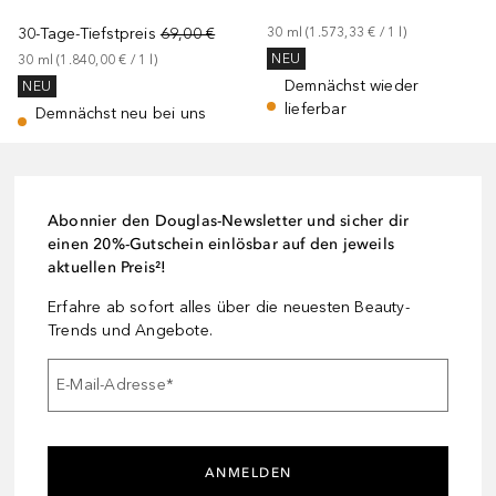
30-Tage-Tiefstpreis
69,00 €
30
ml
 (
1.573,33 €
 / 
1
l
)
NEU
30
ml
 (
1.840,00 €
 / 
1
l
)
Demnächst wieder
NEU
lieferbar
Demnächst neu bei uns
Abonnier den Douglas-Newsletter und sicher dir
einen 20%-Gutschein einlösbar auf den jeweils
aktuellen Preis²!
Erfahre ab sofort alles über die neuesten Beauty-
Trends und Angebote.
E-Mail-Adresse
*
ANMELDEN