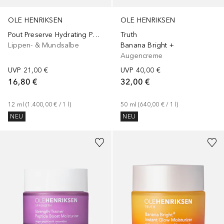
OLE HENRIKSEN
OLE HENRIKSEN
Pout Preserve Hydrating Peptide
Truth
Lippen- & Mundsalbe
Banana Bright +
Augencreme
UVP
21,00 €
UVP
40,00 €
16,80 €
32,00 €
12
ml
 (
1.400,00 €
 / 
1
l
)
50
ml
 (
640,00 €
 / 
1
l
)
NEU
NEU
+
1
Größe