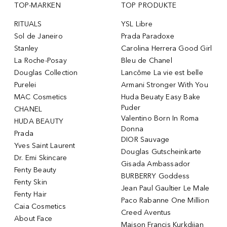
TOP-MARKEN
TOP PRODUKTE
RITUALS
YSL Libre
Sol de Janeiro
Prada Paradoxe
Stanley
Carolina Herrera Good Girl
La Roche-Posay
Bleu de Chanel
Douglas Collection
Lancôme La vie est belle
Purelei
Armani Stronger With You
MAC Cosmetics
Huda Beuaty Easy Bake
Puder
CHANEL
Valentino Born In Roma
HUDA BEAUTY
Donna
Prada
DIOR Sauvage
Yves Saint Laurent
Douglas Gutscheinkarte
Dr. Emi Skincare
Gisada Ambassador
Fenty Beauty
BURBERRY Goddess
Fenty Skin
Jean Paul Gaultier Le Male
Fenty Hair
Paco Rabanne One Million
Caia Cosmetics
Creed Aventus
About Face
Maison Francis Kurkdjian