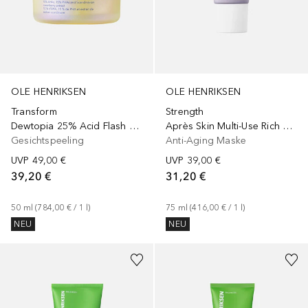
OLE HENRIKSEN
OLE HENRIKSEN
Transform
Strength
Dewtopia 25% Acid Flash Facial
Après Skin Multi-Use Rich Rescue Crème
Gesichtspeeling
Anti-Aging Maske
UVP
49,00 €
UVP
39,00 €
39,20 €
31,20 €
50
ml
 (
784,00 €
 / 
1
l
)
75
ml
 (
416,00 €
 / 
1
l
)
NEU
NEU