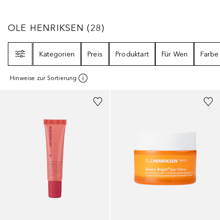
OLE HENRIKSEN
28
ERGEBNISSE
OLE HENRIKSEN
(
28
)
Filter
Kategorien
Preis
Produktart
Für Wen
Farbe
Hinweise zur Sortierung
+
4