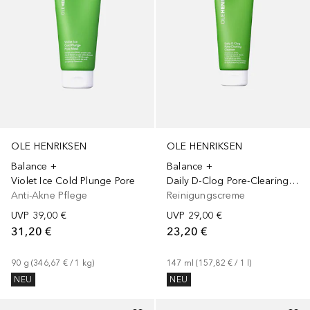
OLE HENRIKSEN
OLE HENRIKSEN
Balance +
Balance +
Violet Ice Cold Plunge Pore
Daily D-Clog Pore-Clearing Salicylic Acid Cleanser Mini
Anti-Akne Pflege
Reinigungscreme
UVP
39,00 €
UVP
29,00 €
31,20 €
23,20 €
90
g
 (
346,67 €
 / 
1
kg
)
147
ml
 (
157,82 €
 / 
1
l
)
NEU
NEU