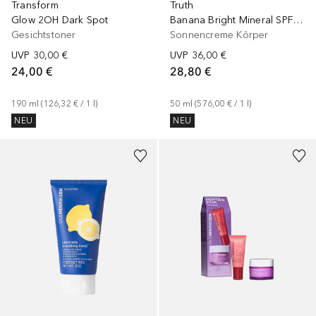
Transform
Truth
Glow 2OH Dark Spot
Banana Bright Mineral SPF 30
Gesichtstoner
Sonnencreme Körper
UVP
30,00 €
UVP
36,00 €
24,00 €
28,80 €
190
ml
 (
126,32 €
 / 
1
l
)
50
ml
 (
576,00 €
 / 
1
l
)
NEU
NEU