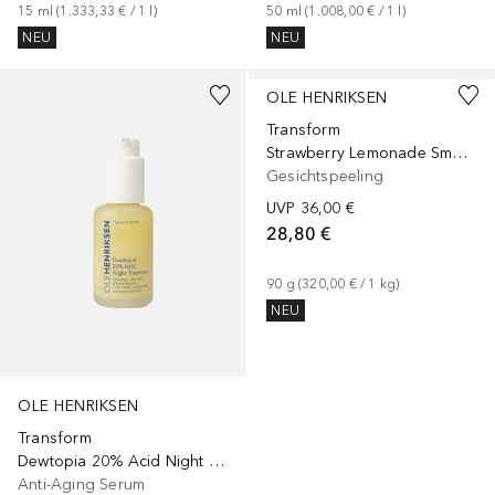
15
ml
 (
1.333,33 €
 / 
1
l
)
50
ml
 (
1.008,00 €
 / 
1
l
)
NEU
NEU
OLE HENRIKSEN
Transform
Strawberry Lemonade Smoothing
Gesichtspeeling
UVP
36,00 €
28,80 €
90
g
 (
320,00 €
 / 
1
kg
)
NEU
OLE HENRIKSEN
Transform
Dewtopia 20% Acid Night Treatment
Anti-Aging Serum