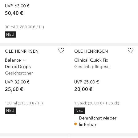
UVP
63,00 €
50,40 €
30
ml
 (
1.680,00 €
 / 
1
l
)
NEU
OLE HENRIKSEN
OLE HENRIKSEN
Balance +
Clinical Quick Fix
Detox Drops
Gesichtspflegeset
Gesichtstoner
UVP
32,00 €
UVP
25,00 €
25,60 €
20,00 €
120
ml
 (
213,33 €
 / 
1
l
)
1
Stück
 (
20,00 €
 / 
1
Stück
)
NEU
NEU
Demnächst wieder
lieferbar