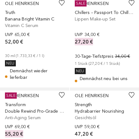
OLE HENRIKSEN
OLE HENRIKSEN
SALE
Truth
Chillers – Passport To Chill Mini-Set
Banana Bright Vitamin C
Lippen Make-up Set
Vitamin C Serum
UVP
65,00 €
UVP
34,00 €
52,00 €
27,20 €
30
ml
 (
1.733,33 €
 / 
1
l
)
30-Tage-Tiefstpreis
34,00 €
NEU
1
Stück
 (
27,20 €
 / 
1
Stück
)
Demnächst wieder
NEU
lieferbar
Demnächst neu bei uns
OLE HENRIKSEN
OLE HENRIKSEN
SALE
Transform
Strength
Double Rewind Pro-Grade 0.3% Retinol
Hydrabarrier Nourishing
Anti-Aging Serum
Gesichtsöl
UVP
69,00 €
UVP
59,00 €
55,20 €
47,20 €