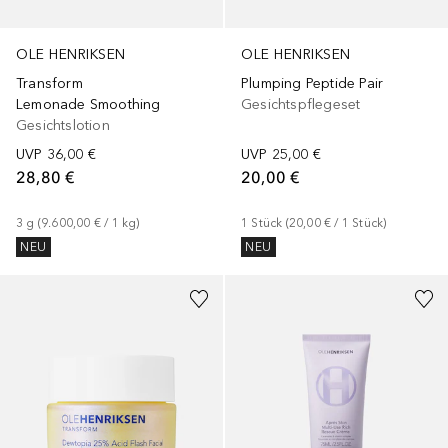
OLE HENRIKSEN
OLE HENRIKSEN
Transform
Plumping Peptide Pair
Lemonade Smoothing
Gesichtspflegeset
Gesichtslotion
UVP
36,00 €
UVP
25,00 €
28,80 €
20,00 €
3
g
 (
9.600,00 €
 / 
1
kg
)
1
Stück
 (
20,00 €
 / 
1
Stück
)
NEU
NEU