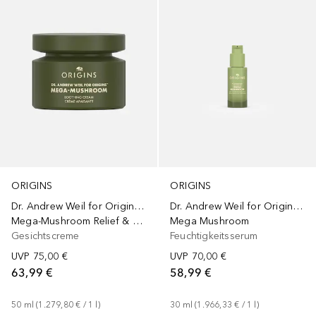
ORIGINS
ORIGINS
Dr. Andrew Weil for Origins™
Dr. Andrew Weil for Origins™
Mega-Mushroom Relief & Resilience Soothing Cream
Mega Mushroom
Gesichtscreme
Feuchtigkeitsserum
UVP
75,00 €
UVP
70,00 €
63,99 €
58,99 €
50
ml
 (
1.279,80 €
 / 
1
l
)
30
ml
 (
1.966,33 €
 / 
1
l
)