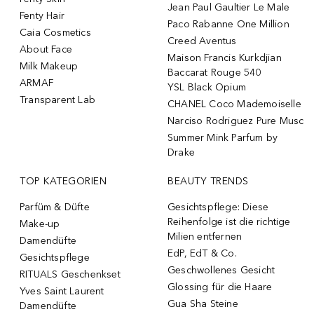
Jean Paul Gaultier Le Male
Fenty Hair
Paco Rabanne One Million
Caia Cosmetics
Creed Aventus
About Face
Maison Francis Kurkdjian
Milk Makeup
Baccarat Rouge 540
ARMAF
YSL Black Opium
Transparent Lab
CHANEL Coco Mademoiselle
Narciso Rodriguez Pure Musc
Summer Mink Parfum by
Drake
TOP KATEGORIEN
BEAUTY TRENDS
Parfüm & Düfte
Gesichtspflege: Diese
Reihenfolge ist die richtige
Make-up
Milien entfernen
Damendüfte
EdP, EdT & Co.
Gesichtspflege
Geschwollenes Gesicht
RITUALS Geschenkset
Glossing für die Haare
Yves Saint Laurent
Gua Sha Steine
Damendüfte