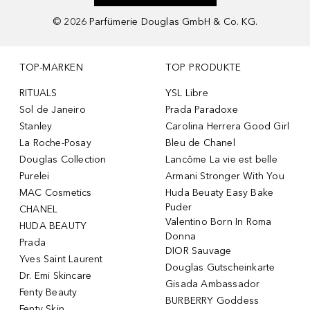
©
2026
Parfümerie Douglas GmbH & Co. KG.
TOP-MARKEN
TOP PRODUKTE
RITUALS
YSL Libre
Sol de Janeiro
Prada Paradoxe
Stanley
Carolina Herrera Good Girl
La Roche-Posay
Bleu de Chanel
Douglas Collection
Lancôme La vie est belle
Purelei
Armani Stronger With You
MAC Cosmetics
Huda Beuaty Easy Bake
Puder
CHANEL
Valentino Born In Roma
HUDA BEAUTY
Donna
Prada
DIOR Sauvage
Yves Saint Laurent
Douglas Gutscheinkarte
Dr. Emi Skincare
Gisada Ambassador
Fenty Beauty
BURBERRY Goddess
Fenty Skin