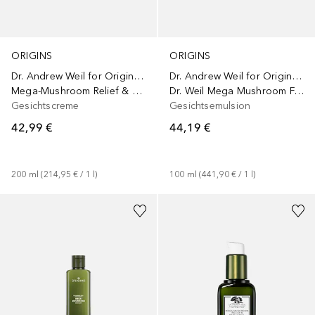
ORIGINS
ORIGINS
Dr. Andrew Weil for Origins™
Dr. Andrew Weil for Origins™
Dr. Weil Mega Mushroom Fortifying Emulsion with Reishi and Seabuckthorn
Mega-Mushroom Relief & Resilience Soothing Treatment Lotion
Gesichtsemulsion
Gesichtscreme
44,19 €
42,99 €
100
ml
 (
441,90 €
 / 
1
l
)
200
ml
 (
214,95 €
 / 
1
l
)