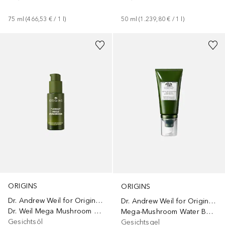
75
ml
 (
466,53 €
 / 
1
l
)
50
ml
 (
1.239,80 €
 / 
1
l
)
ORIGINS
ORIGINS
Dr. Andrew Weil for Origins™
Dr. Andrew Weil for Origins™
Dr. Weil Mega Mushroom Rescue Concentrate
Mega-Mushroom Water Burst Gel
Gesichtsöl
Gesichtsgel