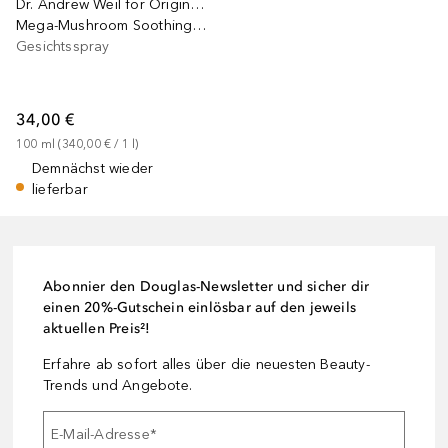
Dr. Andrew Weil for Origins™
Mega-Mushroom Soothing Hydra-Mist with Reishi and Snow Mushroom
Gesichtsspray
34,00 €
100
ml
 (
340,00 €
 / 
1
l
)
Demnächst wieder
lieferbar
Abonnier den Douglas-Newsletter und sicher dir
einen 20%-Gutschein einlösbar auf den jeweils
aktuellen Preis²!
Erfahre ab sofort alles über die neuesten Beauty-
Trends und Angebote.
E-Mail-Adresse
*