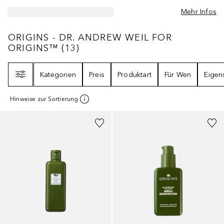
Mehr Infos
ORIGINS - DR. ANDREW WEIL FOR ORIGI
ORIGINS - DR. ANDREW WEIL FOR
ORIGINS™
(
13
)
Filter
Kategorien
Preis
Produktart
Für Wen
Eigen
Hinweise zur Sortierung
+
1
Größe