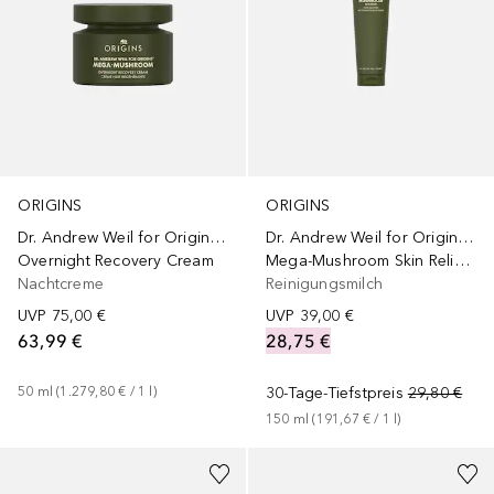
ORIGINS
ORIGINS
Dr. Andrew Weil for Origins™
Dr. Andrew Weil for Origins™
Overnight Recovery Cream
Mega-Mushroom Skin Relief Face Cleanser
Nachtcreme
Reinigungsmilch
UVP
75,00 €
UVP
39,00 €
63,99 €
28,75 €
50
ml
 (
1.279,80 €
 / 
1
l
)
30-Tage-Tiefstpreis
29,80 €
150
ml
 (
191,67 €
 / 
1
l
)