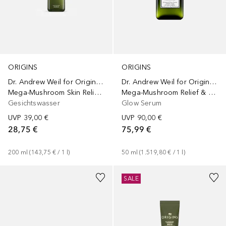
ORIGINS
ORIGINS
Dr. Andrew Weil for Origins™
Dr. Andrew Weil for Origins™
Mega-Mushroom Skin Relief Micellar Cleanser
Mega-Mushroom Relief & Resilience Advanced Face Serum
Gesichtswasser
Glow Serum
UVP
39,00 €
UVP
90,00 €
28,75 €
75,99 €
200
ml
 (
143,75 €
 / 
1
l
)
50
ml
 (
1.519,80 €
 / 
1
l
)
SALE