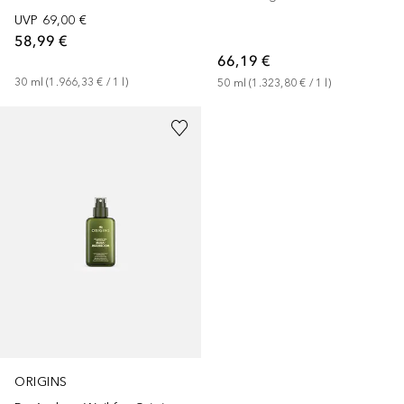
UVP
69,00 €
58,99 €
66,19 €
30
ml
 (
1.966,33 €
 / 
1
l
)
50
ml
 (
1.323,80 €
 / 
1
l
)
ORIGINS