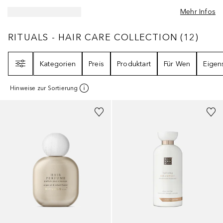
Mehr Infos
RITUALS - HAIR CARE COLLECTION
12
ERG
RITUALS - HAIR CARE COLLECTION
(
12
)
Filter
Kategorien
Preis
Produktart
Für Wen
Eigen
Hinweise zur Sortierung