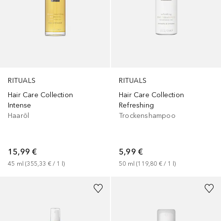
RITUALS
RITUALS
Hair Care Collection
Hair Care Collection
Intense
Refreshing
Haaröl
Trockenshampoo
15,99 €
5,99 €
45
ml
 (
355,33 €
 / 
1
l
)
50
ml
 (
119,80 €
 / 
1
l
)