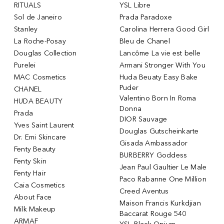
RITUALS
YSL Libre
Sol de Janeiro
Prada Paradoxe
Stanley
Carolina Herrera Good Girl
La Roche-Posay
Bleu de Chanel
Douglas Collection
Lancôme La vie est belle
Purelei
Armani Stronger With You
MAC Cosmetics
Huda Beuaty Easy Bake
Puder
CHANEL
Valentino Born In Roma
HUDA BEAUTY
Donna
Prada
DIOR Sauvage
Yves Saint Laurent
Douglas Gutscheinkarte
Dr. Emi Skincare
Gisada Ambassador
Fenty Beauty
BURBERRY Goddess
Fenty Skin
Jean Paul Gaultier Le Male
Fenty Hair
Paco Rabanne One Million
Caia Cosmetics
Creed Aventus
About Face
Maison Francis Kurkdjian
Milk Makeup
Baccarat Rouge 540
ARMAF