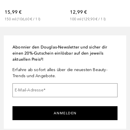
15,99 €
12,99 €
150
ml
 (
106,60 €
 / 
1
l
)
100
ml
 (
129,90 €
 / 
1
l
)
Abonnier den Douglas-Newsletter und sicher dir
einen 20%-Gutschein einlösbar auf den jeweils
aktuellen Preis²!
Erfahre ab sofort alles über die neuesten Beauty-
Trends und Angebote.
E-Mail-Adresse
*
ANMELDEN