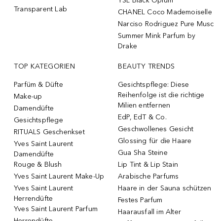
YSL Black Opium
Transparent Lab
CHANEL Coco Mademoiselle
Narciso Rodriguez Pure Musc
Summer Mink Parfum by
Drake
TOP KATEGORIEN
BEAUTY TRENDS
Parfüm & Düfte
Gesichtspflege: Diese
Reihenfolge ist die richtige
Make-up
Milien entfernen
Damendüfte
EdP, EdT & Co.
Gesichtspflege
Geschwollenes Gesicht
RITUALS Geschenkset
Glossing für die Haare
Yves Saint Laurent
Gua Sha Steine
Damendüfte
Rouge & Blush
Lip Tint & Lip Stain
Yves Saint Laurent Make-Up
Arabische Parfums
Yves Saint Laurent
Haare in der Sauna schützen
Herrendüfte
Festes Parfum
Yves Saint Laurent Parfum
Haarausfall im Alter
Herrendüfte