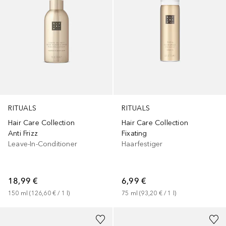
RITUALS
RITUALS
Hair Care Collection
Hair Care Collection
Anti Frizz
Fixating
Leave-In-Conditioner
Haarfestiger
18,99 €
6,99 €
150
ml
 (
126,60 €
 / 
1
l
)
75
ml
 (
93,20 €
 / 
1
l
)