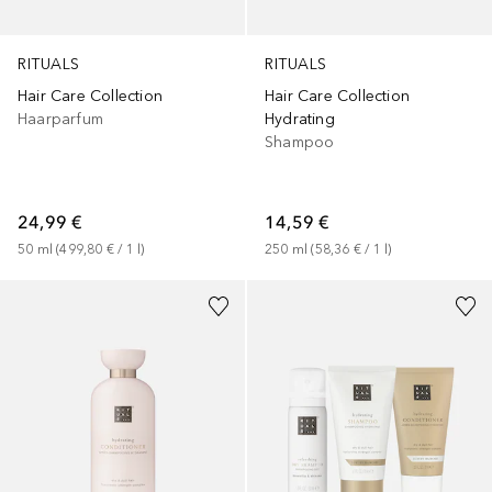
RITUALS
RITUALS
Hair Care Collection
Hair Care Collection
Haarparfum
Hydrating
Shampoo
24,99 €
14,59 €
50
ml
 (
499,80 €
 / 
1
l
)
250
ml
 (
58,36 €
 / 
1
l
)