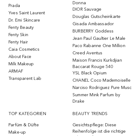
Donna
Prada
DIOR Sauvage
Yves Saint Laurent
Douglas Gutscheinkarte
Dr. Emi Skincare
Gisada Ambassador
Fenty Beauty
BURBERRY Goddess
Fenty Skin
Jean Paul Gaultier Le Male
Fenty Hair
Paco Rabanne One Million
Caia Cosmetics
Creed Aventus
About Face
Maison Francis Kurkdjian
Milk Makeup
Baccarat Rouge 540
ARMAF
YSL Black Opium
Transparent Lab
CHANEL Coco Mademoiselle
Narciso Rodriguez Pure Musc
Summer Mink Parfum by
Drake
TOP KATEGORIEN
BEAUTY TRENDS
Parfüm & Düfte
Gesichtspflege: Diese
Reihenfolge ist die richtige
Make-up