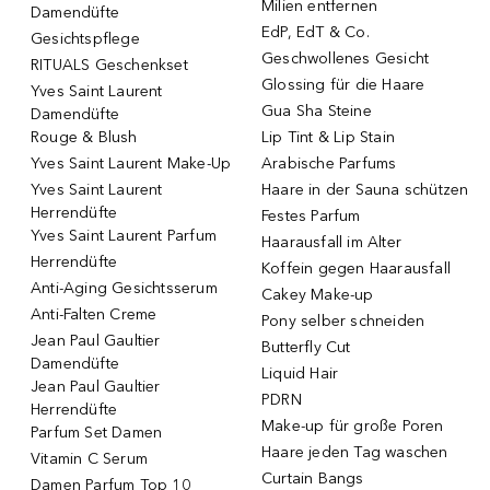
Milien entfernen
Damendüfte
EdP, EdT & Co.
Gesichtspflege
Geschwollenes Gesicht
RITUALS Geschenkset
Glossing für die Haare
Yves Saint Laurent
Gua Sha Steine
Damendüfte
Rouge & Blush
Lip Tint & Lip Stain
Yves Saint Laurent Make-Up
Arabische Parfums
Yves Saint Laurent
Haare in der Sauna schützen
Herrendüfte
Festes Parfum
Yves Saint Laurent Parfum
Haarausfall im Alter
Herrendüfte
Koffein gegen Haarausfall
Anti-Aging Gesichtsserum
Cakey Make-up
Anti-Falten Creme
Pony selber schneiden
Jean Paul Gaultier
Butterfly Cut
Damendüfte
Liquid Hair
Jean Paul Gaultier
PDRN
Herrendüfte
Make-up für große Poren
Parfum Set Damen
Haare jeden Tag waschen
Vitamin C Serum
Curtain Bangs
Damen Parfum Top 10