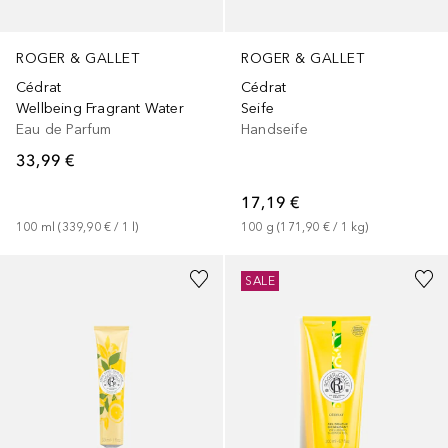
ROGER & GALLET
ROGER & GALLET
Cédrat
Cédrat
Wellbeing Fragrant Water
Seife
Eau de Parfum
Handseife
33,99 €
17,19 €
100
ml
 (
339,90 €
 / 
1
l
)
100
g
 (
171,90 €
 / 
1
kg
)
SALE