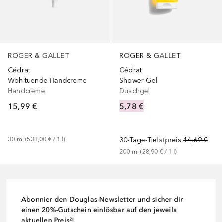
ROGER & GALLET
ROGER & GALLET
Cédrat
Cédrat
Wohltuende Handcreme
Shower Gel
Handcreme
Duschgel
15,99 €
5,78 €
30
ml
 (
533,00 €
 / 
1
l
)
30-Tage-Tiefstpreis
14,69 €
200
ml
 (
28,90 €
 / 
1
l
)
Abonnier den Douglas-Newsletter und sicher dir
einen 20%-Gutschein einlösbar auf den jeweils
aktuellen Preis²!