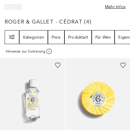
Mehr Infos
ROGER & GALLET - CÉDRAT
4
ERGEBNISSE
ROGER & GALLET - CÉDRAT
(
4
)
Filter
Kategorien
Preis
Produktart
Für Wen
Eigen
Hinweise zur Sortierung
+
1
Größe