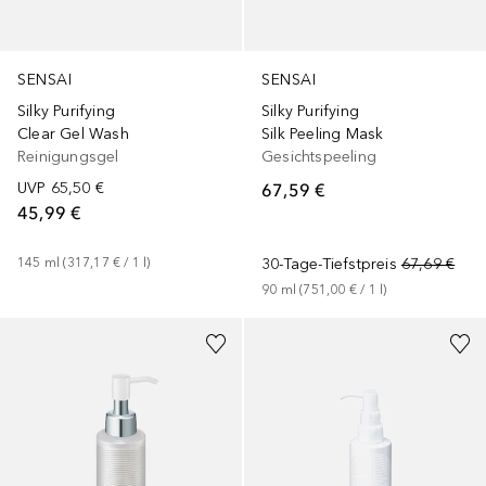
SENSAI
SENSAI
Silky Purifying
Silky Purifying
Clear Gel Wash
Silk Peeling Mask
Reinigungsgel
Gesichtspeeling
UVP
65,50 €
67,59 €
45,99 €
145
ml
 (
317,17 €
 / 
1
l
)
30-Tage-Tiefstpreis
67,69 €
90
ml
 (
751,00 €
 / 
1
l
)