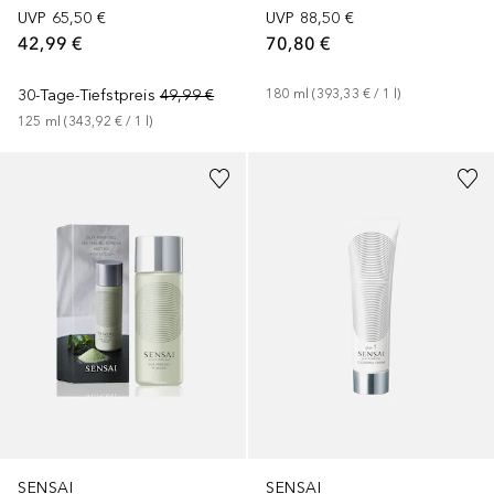
UVP
65,50 €
UVP
88,50 €
42,99 €
70,80 €
30-Tage-Tiefstpreis
49,99 €
180
ml
 (
393,33 €
 / 
1
l
)
125
ml
 (
343,92 €
 / 
1
l
)
SENSAI
SENSAI