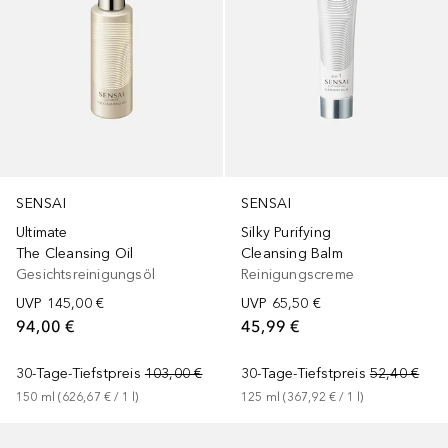
SENSAI
SENSAI
Ultimate
Silky Purifying
The Cleansing Oil
Cleansing Balm
Gesichtsreinigungsöl
Reinigungscreme
UVP
145,00 €
UVP
65,50 €
94,00 €
45,99 €
30-Tage-Tiefstpreis
103,00 €
30-Tage-Tiefstpreis
52,40 €
150
ml
 (
626,67 €
 / 
1
l
)
125
ml
 (
367,92 €
 / 
1
l
)