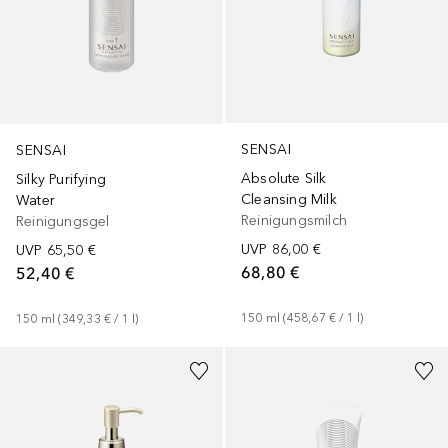
SENSAI
SENSAI
Absolute Silk
Silky Purifying
Cleansing Milk
Water
Reinigungsmilch
Reinigungsgel
UVP
86,00 €
UVP
65,50 €
68,80 €
52,40 €
150
ml
 (
458,67 €
 / 
1
l
)
150
ml
 (
349,33 €
 / 
1
l
)