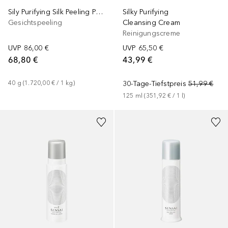
Sily Purifying Silk Peeling Powder Matcha
Silky Purifying
Gesichtspeeling
Cleansing Cream
Reinigungscreme
UVP
86,00 €
UVP
65,50 €
68,80 €
43,99 €
40
g
 (
1.720,00 €
 / 
1
kg
)
30-Tage-Tiefstpreis
51,99 €
125
ml
 (
351,92 €
 / 
1
l
)