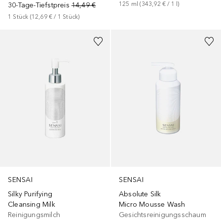
125
ml
 (
343,92 €
 / 
1
l
)
30-Tage-Tiefstpreis
14,49 €
1
Stück
 (
12,69 €
 / 
1
Stück
)
SENSAI
SENSAI
Silky Purifying
Absolute Silk
Cleansing Milk
Micro Mousse Wash
Reinigungsmilch
Gesichtsreinigungsschaum