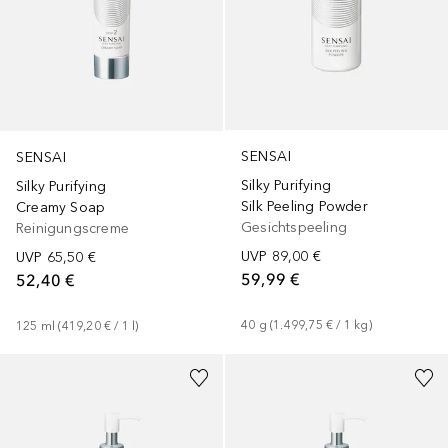
SENSAI
SENSAI
Silky Purifying
Silky Purifying
Silk Peeling Powder
Creamy Soap
Gesichtspeeling
Reinigungscreme
UVP
89,00 €
UVP
65,50 €
59,99 €
52,40 €
40
g
 (
1.499,75 €
 / 
1
kg
)
125
ml
 (
419,20 €
 / 
1
l
)