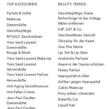
TOP KATEGORIEN
BEAUTY TRENDS
Parfüm & Düfte
Gesichtspflege: Diese
Reihenfolge ist die richtige
Make-up
Milien entfernen
Damendüfte
EdP, EdT & Co.
Gesichtspflege
Geschwollenes Gesicht
RITUALS Geschenkset
Glossing für die Haare
Yves Saint Laurent
Gua Sha Steine
Damendüfte
Rouge & Blush
Lip Tint & Lip Stain
Yves Saint Laurent Make-Up
Arabische Parfums
Yves Saint Laurent
Haare in der Sauna schützen
Herrendüfte
Festes Parfum
Yves Saint Laurent Parfum
Haarausfall im Alter
Herrendüfte
Koffein gegen Haarausfall
Anti-Aging Gesichtsserum
Cakey Make-up
Anti-Falten Creme
Pony selber schneiden
Jean Paul Gaultier
Butterfly Cut
Damendüfte
Liquid Hair
Jean Paul Gaultier