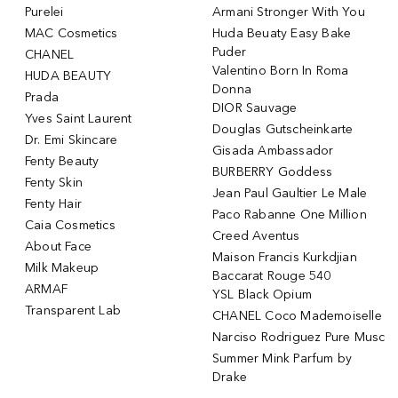
Purelei
Armani Stronger With You
MAC Cosmetics
Huda Beuaty Easy Bake
Puder
CHANEL
Valentino Born In Roma
HUDA BEAUTY
Donna
Prada
DIOR Sauvage
Yves Saint Laurent
Douglas Gutscheinkarte
Dr. Emi Skincare
Gisada Ambassador
Fenty Beauty
BURBERRY Goddess
Fenty Skin
Jean Paul Gaultier Le Male
Fenty Hair
Paco Rabanne One Million
Caia Cosmetics
Creed Aventus
About Face
Maison Francis Kurkdjian
Milk Makeup
Baccarat Rouge 540
ARMAF
YSL Black Opium
Transparent Lab
CHANEL Coco Mademoiselle
Narciso Rodriguez Pure Musc
Summer Mink Parfum by
Drake