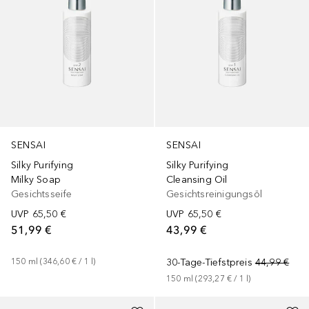
SENSAI
SENSAI
Silky Purifying
Silky Purifying
Milky Soap
Cleansing Oil
Gesichtsseife
Gesichtsreinigungsöl
UVP
65,50 €
UVP
65,50 €
51,99 €
43,99 €
150
ml
 (
346,60 €
 / 
1
l
)
30-Tage-Tiefstpreis
44,99 €
150
ml
 (
293,27 €
 / 
1
l
)