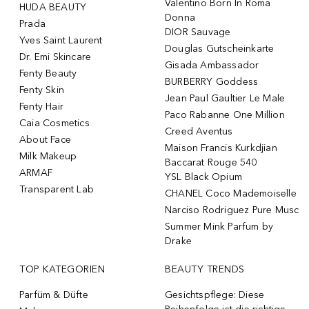
Valentino Born In Roma
HUDA BEAUTY
Donna
Prada
DIOR Sauvage
Yves Saint Laurent
Douglas Gutscheinkarte
Dr. Emi Skincare
Gisada Ambassador
Fenty Beauty
BURBERRY Goddess
Fenty Skin
Jean Paul Gaultier Le Male
Fenty Hair
Paco Rabanne One Million
Caia Cosmetics
Creed Aventus
About Face
Maison Francis Kurkdjian
Milk Makeup
Baccarat Rouge 540
ARMAF
YSL Black Opium
Transparent Lab
CHANEL Coco Mademoiselle
Narciso Rodriguez Pure Musc
Summer Mink Parfum by
Drake
TOP KATEGORIEN
BEAUTY TRENDS
Parfüm & Düfte
Gesichtspflege: Diese