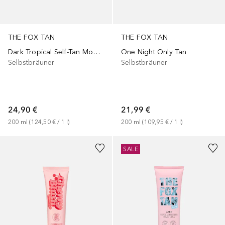
THE FOX TAN
THE FOX TAN
Dark Tropical Self-Tan Mousse
One Night Only Tan
Selbstbräuner
Selbstbräuner
24,90 €
21,99 €
200
ml
 (
124,50 €
 / 
1
l
)
200
ml
 (
109,95 €
 / 
1
l
)
SALE