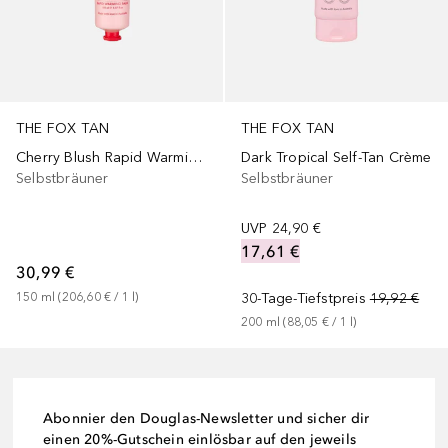
THE FOX TAN
THE FOX TAN
Dark Tropical Self-Tan Crème
Cherry Blush Rapid Warming Balm
Selbstbräuner
Selbstbräuner
UVP
24,90 €
17,61 €
30,99 €
30-Tage-Tiefstpreis
19,92 €
150
ml
 (
206,60 €
 / 
1
l
)
200
ml
 (
88,05 €
 / 
1
l
)
Abonnier den Douglas-Newsletter und sicher dir
einen 20%-Gutschein einlösbar auf den jeweils