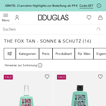
[navigation.slideout.screenreader]
GRATIS: 2 Lancôme Highlights zur Bestellung ab 99 €
Code:
SET
Zur Douglas Startseite
Zu Meiner 
Menü öffnen
Zu Meinem Kundenkonto
Zum
Menü
Gehe zurück
Suche ausführen
THE FOX TAN - SONNE & SCHUTZ
16
ERGE
THE FOX TAN - SONNE & SCHUTZ
(
16
)
Filter
Kategorien
Preis
Produktart
Für Wen
Eigen
Hinweise zur Sortierung
SALE
SALE