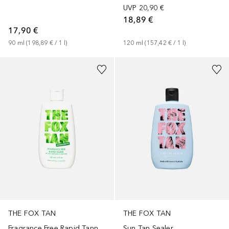
UVP
20,90 €
18,89 €
17,90 €
90
ml
 (
198,89 €
 / 
1
l
)
120
ml
 (
157,42 €
 / 
1
l
)
THE FOX TAN
THE FOX TAN
Sun Tan Sealer
Fragrance Free Rapid Tanning Elixir