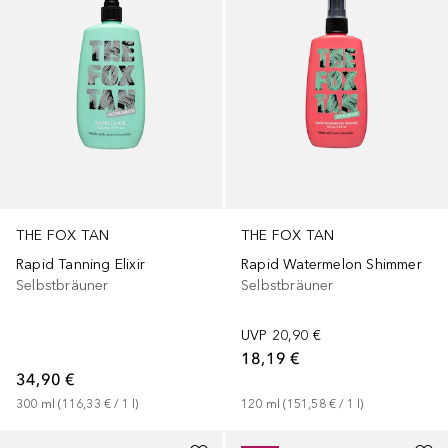
THE FOX TAN
THE FOX TAN
Rapid Tanning Elixir
Rapid Watermelon Shimmer
Selbstbräuner
Selbstbräuner
UVP
20,90 €
18,19 €
34,90 €
300
ml
 (
116,33 €
 / 
1
l
)
120
ml
 (
151,58 €
 / 
1
l
)