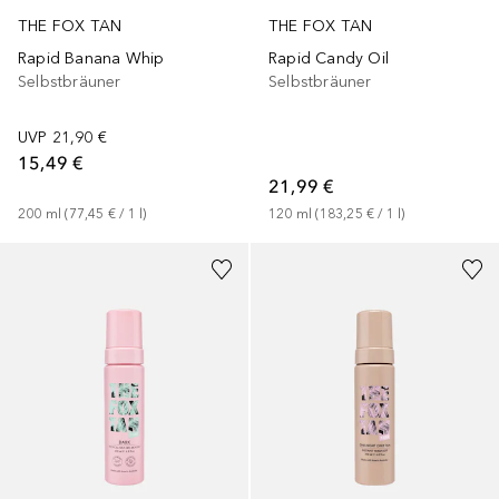
THE FOX TAN
THE FOX TAN
Rapid Banana Whip
Rapid Candy Oil
Selbstbräuner
Selbstbräuner
UVP
21,90 €
15,49 €
21,99 €
200
ml
 (
77,45 €
 / 
1
l
)
120
ml
 (
183,25 €
 / 
1
l
)