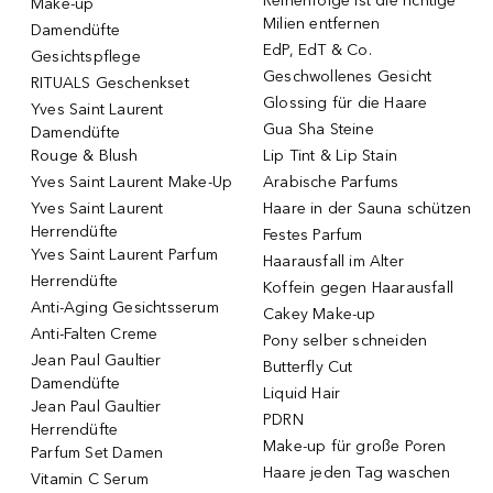
Reihenfolge ist die richtige
Make-up
Milien entfernen
Damendüfte
EdP, EdT & Co.
Gesichtspflege
Geschwollenes Gesicht
RITUALS Geschenkset
Glossing für die Haare
Yves Saint Laurent
Gua Sha Steine
Damendüfte
Rouge & Blush
Lip Tint & Lip Stain
Yves Saint Laurent Make-Up
Arabische Parfums
Yves Saint Laurent
Haare in der Sauna schützen
Herrendüfte
Festes Parfum
Yves Saint Laurent Parfum
Haarausfall im Alter
Herrendüfte
Koffein gegen Haarausfall
Anti-Aging Gesichtsserum
Cakey Make-up
Anti-Falten Creme
Pony selber schneiden
Jean Paul Gaultier
Butterfly Cut
Damendüfte
Liquid Hair
Jean Paul Gaultier
PDRN
Herrendüfte
Make-up für große Poren
Parfum Set Damen
Haare jeden Tag waschen
Vitamin C Serum