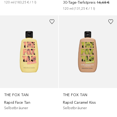
30-Tage-Tiefstpreis
16,68 €
120
ml
 (
183,25 €
 / 
1
l
)
120
ml
 (
131,25 €
 / 
1
l
)
THE FOX TAN
THE FOX TAN
Rapid Face Tan
Rapid Caramel Kiss
Selbstbräuner
Selbstbräuner