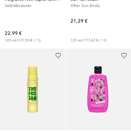
After Sun Body
Selbstbräuner
21,29 €
22,99 €
120
ml
 (
177,42 €
 / 
1
l
)
120
ml
 (
191,58 €
 / 
1
l
)