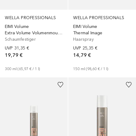
WELLA PROFESSIONALS
WELLA PROFESSIONALS
EIMI Volume
EIMI Volume
Extra Volume Volumenmousse
Thermal Image
Schaumfestiger
Haarspray
UVP
31,35 €
UVP
25,35 €
19,79 €
14,79 €
300
ml
 (
65,97 €
 / 
1
l
)
150
ml
 (
98,60 €
 / 
1
l
)
+
1
Größe
+
2
Größen