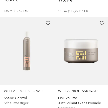
150
ml
 (
107,27 €
 / 
1
l
)
150
ml
 (
119,27 €
 / 
1
l
)
+
1
Größe
WELLA PROFESSIONALS
WELLA PROFESSIONALS
Shape Control
EIMI Volume
Schaumfestiger
Just Brilliant Glanz Pomade