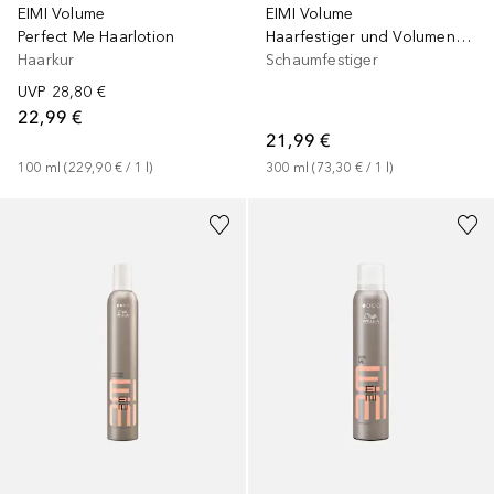
EIMI Volume
EIMI Volume
Perfect Me Haarlotion
Haarfestiger und Volumengeber
Haarkur
Schaumfestiger
UVP
28,80 €
22,99 €
21,99 €
100
ml
 (
229,90 €
 / 
1
l
)
300
ml
 (
73,30 €
 / 
1
l
)