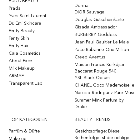
HUDA BEAUTY
Donna
Prada
DIOR Sauvage
Yves Saint Laurent
Douglas Gutscheinkarte
Dr. Emi Skincare
Gisada Ambassador
Fenty Beauty
BURBERRY Goddess
Fenty Skin
Jean Paul Gaultier Le Male
Fenty Hair
Paco Rabanne One Million
Caia Cosmetics
Creed Aventus
About Face
Maison Francis Kurkdjian
Milk Makeup
Baccarat Rouge 540
ARMAF
YSL Black Opium
Transparent Lab
CHANEL Coco Mademoiselle
Narciso Rodriguez Pure Musc
Summer Mink Parfum by
Drake
TOP KATEGORIEN
BEAUTY TRENDS
Parfüm & Düfte
Gesichtspflege: Diese
Reihenfolge ist die richtige
Make-up