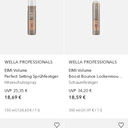
WELLA PROFESSIONALS
WELLA PROFESSIONALS
EIMI Volume
EIMI Volume
Perfect Setting Sprühfestiger
Boost Bounce Lockenmousse
Hitzeschutzspray
Schaumfestiger
UVP
25,35 €
UVP
34,20 €
18,69 €
18,59 €
150
ml
 (
124,60 €
 / 
1
l
)
300
ml
 (
61,97 €
 / 
1
l
)