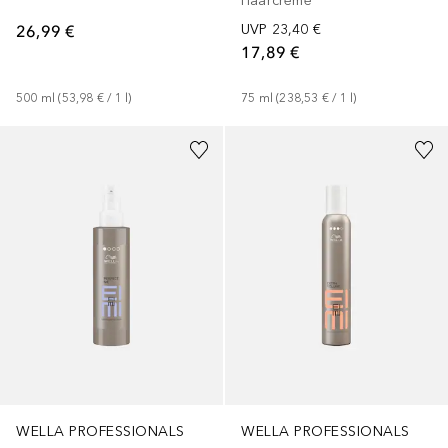
Haarcreme
26,99 €
UVP
23,40 €
17,89 €
500
ml
 (
53,98 €
 / 
1
l
)
75
ml
 (
238,53 €
 / 
1
l
)
WELLA PROFESSIONALS
WELLA PROFESSIONALS