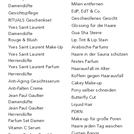
Milien entfernen
Damendüfte
EdP, EdT & Co.
Gesichtspflege
Geschwollenes Gesicht
RITUALS Geschenkset
Glossing für die Haare
Yves Saint Laurent
Gua Sha Steine
Damendüfte
Rouge & Blush
Lip Tint & Lip Stain
Yves Saint Laurent Make-Up
Arabische Parfums
Yves Saint Laurent
Haare in der Sauna schützen
Herrendüfte
Festes Parfum
Yves Saint Laurent Parfum
Haarausfall im Alter
Herrendüfte
Koffein gegen Haarausfall
Anti-Aging Gesichtsserum
Cakey Make-up
Anti-Falten Creme
Pony selber schneiden
Jean Paul Gaultier
Butterfly Cut
Damendüfte
Liquid Hair
Jean Paul Gaultier
PDRN
Herrendüfte
Make-up für große Poren
Parfum Set Damen
Haare jeden Tag waschen
Vitamin C Serum
Curtain Bangs