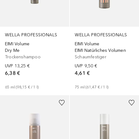
WELLA PROFESSIONALS
WELLA PROFESSIONALS
EIMI Volume
EIMI Volume
Dry Me
EIMI Natürliches Volumen
Trockenshampoo
Schaumfestiger
UVP
13,25 €
UVP
9,50 €
6,38 €
4,61 €
65
ml
 (
98,15 €
 / 
1
l
)
75
ml
 (
61,47 €
 / 
1
l
)
+
2
Größen
+
2
Größen