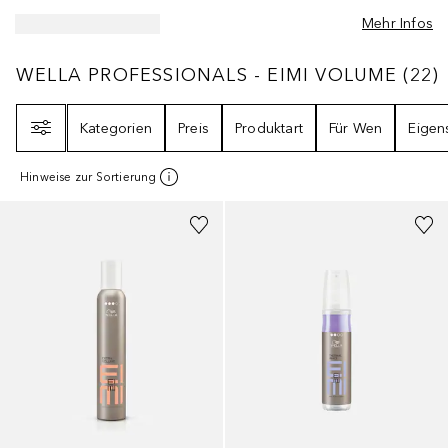
Mehr Infos
WELLA PROFESSIONALS - EIMI VOLUME
22
WELLA PROFESSIONALS - EIMI VOLUME
(
22
)
Filter
Kategorien
Preis
Produktart
Für Wen
Eigen
Hinweise zur Sortierung
+
2
Größen