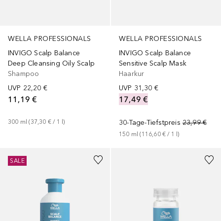
WELLA PROFESSIONALS
WELLA PROFESSIONALS
INVIGO Scalp Balance
INVIGO Scalp Balance
Deep Cleansing Oily Scalp
Sensitive Scalp Mask
Shampoo
Haarkur
UVP
22,20 €
UVP
31,30 €
11,19 €
17,49 €
300
ml
 (
37,30 €
 / 
1
l
)
30-Tage-Tiefstpreis
23,99 €
150
ml
 (
116,60 €
 / 
1
l
)
+
1
Größe
SALE