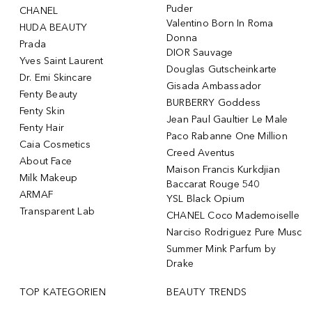
Puder
CHANEL
Valentino Born In Roma
HUDA BEAUTY
Donna
Prada
DIOR Sauvage
Yves Saint Laurent
Douglas Gutscheinkarte
Dr. Emi Skincare
Gisada Ambassador
Fenty Beauty
BURBERRY Goddess
Fenty Skin
Jean Paul Gaultier Le Male
Fenty Hair
Paco Rabanne One Million
Caia Cosmetics
Creed Aventus
About Face
Maison Francis Kurkdjian
Milk Makeup
Baccarat Rouge 540
ARMAF
YSL Black Opium
Transparent Lab
CHANEL Coco Mademoiselle
Narciso Rodriguez Pure Musc
Summer Mink Parfum by
Drake
TOP KATEGORIEN
BEAUTY TRENDS