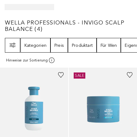
WELLA PROFESSIONALS - INVIGO SCALP 
WELLA PROFESSIONALS - INVIGO SCALP
BALANCE
(
4
)
Filter
Kategorien
Preis
Produktart
Für Wen
Eigen
Hinweise zur Sortierung
+
1
Größe
SALE