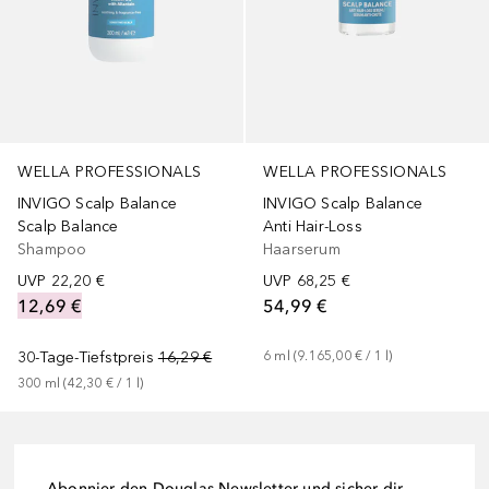
WELLA PROFESSIONALS
WELLA PROFESSIONALS
INVIGO Scalp Balance
INVIGO Scalp Balance
Scalp Balance
Anti Hair-Loss
Shampoo
Haarserum
UVP
22,20 €
UVP
68,25 €
12,69 €
54,99 €
30-Tage-Tiefstpreis
16,29 €
6
ml
 (
9.165,00 €
 / 
1
l
)
300
ml
 (
42,30 €
 / 
1
l
)
Abonnier den Douglas-Newsletter und sicher dir