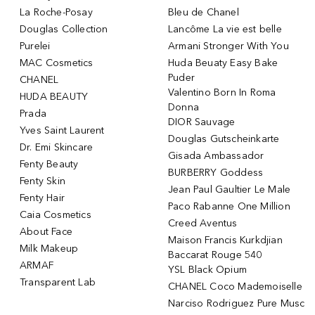
La Roche-Posay
Bleu de Chanel
Douglas Collection
Lancôme La vie est belle
Purelei
Armani Stronger With You
MAC Cosmetics
Huda Beuaty Easy Bake
Puder
CHANEL
Valentino Born In Roma
HUDA BEAUTY
Donna
Prada
DIOR Sauvage
Yves Saint Laurent
Douglas Gutscheinkarte
Dr. Emi Skincare
Gisada Ambassador
Fenty Beauty
BURBERRY Goddess
Fenty Skin
Jean Paul Gaultier Le Male
Fenty Hair
Paco Rabanne One Million
Caia Cosmetics
Creed Aventus
About Face
Maison Francis Kurkdjian
Milk Makeup
Baccarat Rouge 540
ARMAF
YSL Black Opium
Transparent Lab
CHANEL Coco Mademoiselle
Narciso Rodriguez Pure Musc