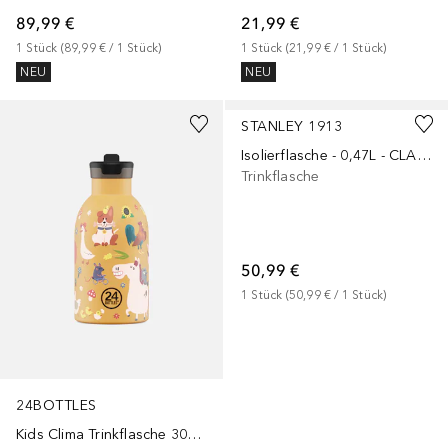
89,99 €
21,99 €
1
Stück
 (
89,99 €
 / 
1
Stück
)
1
Stück
 (
21,99 €
 / 
1
Stück
)
NEU
NEU
+
2
STANLEY 1913
Isolierflasche - 0,47L - CLASSIC LEGENDARY BOTTLE
Trinkflasche
50,99 €
1
Stück
 (
50,99 €
 / 
1
Stück
)
24BOTTLES
Kids Clima Trinkflasche 300 ml