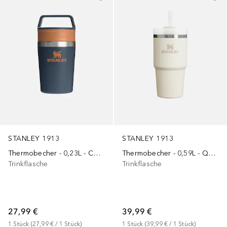
STANLEY 1913
STANLEY 1913
Thermobecher - 0,59L - QUENCHER® H2.O FLOWSTATE™ TUMBLER
Thermobecher - 0,23L - CAFÉ-TO-GO TRAVEL MUG
Trinkflasche
Trinkflasche
39,99 €
27,99 €
1
Stück
 (
39,99 €
 / 
1
Stück
)
1
Stück
 (
27,99 €
 / 
1
Stück
)