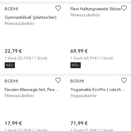
BODHI
Flexi Haltungsweste Stütze
Fitnesszubehör
Gymnastikball (platzsicher)
Fitnesszubehör
22,79 €
69,99 €
1
Stück
 (
22,79 €
 / 
1
Stück
)
1
Stück
 (
69,99 €
 / 
1
Stück
)
NEU
NEU
BODHI
BODHI
Faszien-Massage-Set, Peanut Ball & Massageball
Yogamatte EcoPro | rutschfest, aus 100 % Naturkautschuk
Fitnesszubehör
Yogazubehör
17,99 €
71,99 €
1
Stück
 (
17,99 €
 / 
1
Stück
)
1
Stück
 (
71,99 €
 / 
1
Stück
)