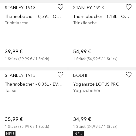
STANLEY 1913
STANLEY 1913
Thermobecher - 0,59L - QUENCHER® H2.O FLOWSTATE™ TUMBLER
Thermobecher - 1,18L - QUENCHER® H2.O FLOWSTATE™ TUMBLER
Trinkflasche
Trinkflasche
39,99 €
54,99 €
1
Stück
 (
39,99 €
 / 
1
Stück
)
1
Stück
 (
54,99 €
 / 
1
Stück
)
STANLEY 1913
BODHI
Thermobecher - 0,35L - EVERYDAY CAMP MUG
Yogamatte LOTUS PRO
Tasse
Yogazubehör
35,99 €
34,99 €
1
Stück
 (
35,99 €
 / 
1
Stück
)
1
Stück
 (
34,99 €
 / 
1
Stück
)
NEU
NEU
+
8