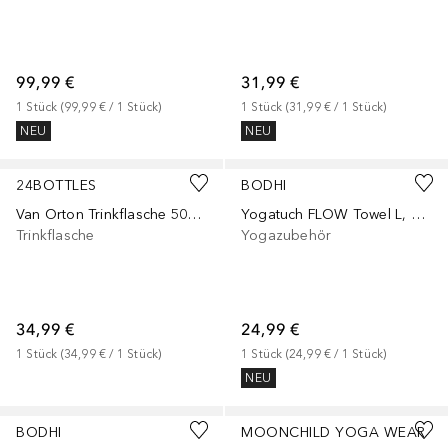
99,99 €
31,99 €
1
Stück
 (
99,99 €
 / 
1
Stück
)
1
Stück
 (
31,99 €
 / 
1
Stück
)
NEU
NEU
24BOTTLES
BODHI
Van Orton Trinkflasche 500 ml
Yogatuch FLOW Towel L, Moonlight Blue (NO SWEAT Yoga Towel)
Trinkflasche
Yogazubehör
34,99 €
24,99 €
1
Stück
 (
34,99 €
 / 
1
Stück
)
1
Stück
 (
24,99 €
 / 
1
Stück
)
NEU
BODHI
MOONCHILD YOGA WEAR