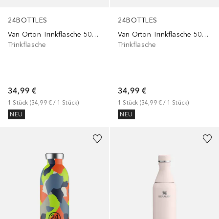
24BOTTLES
24BOTTLES
Van Orton Trinkflasche 500 ml
Van Orton Trinkflasche 500 ml
Trinkflasche
Trinkflasche
34,99 €
34,99 €
1
Stück
 (
34,99 €
 / 
1
Stück
)
1
Stück
 (
34,99 €
 / 
1
Stück
)
NEU
NEU
+
4