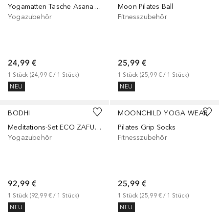
Yogamatten Tasche Asana Bag 60
Moon Pilates Ball
Yogazubehör
Fitnesszubehör
24,99 €
25,99 €
1
Stück
 (
24,99 €
 / 
1
Stück
)
1
Stück
 (
25,99 €
 / 
1
Stück
)
NEU
NEU
BODHI
MOONCHILD YOGA WEAR
Meditations-Set ECO ZAFU-Kissen + Zabuton
Pilates Grip Socks
Yogazubehör
Fitnesszubehör
92,99 €
25,99 €
1
Stück
 (
92,99 €
 / 
1
Stück
)
1
Stück
 (
25,99 €
 / 
1
Stück
)
NEU
NEU