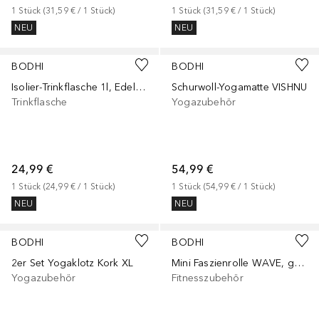
1
Stück
 (
31,59 €
 / 
1
Stück
)
1
Stück
 (
31,59 €
 / 
1
Stück
)
NEU
NEU
BODHI
BODHI
Isolier-Trinkflasche 1l, Edelstahl anthrazit
Schurwoll-Yogamatte VISHNU
Trinkflasche
Yogazubehör
24,99 €
54,99 €
1
Stück
 (
24,99 €
 / 
1
Stück
)
1
Stück
 (
54,99 €
 / 
1
Stück
)
NEU
NEU
+
1
Größe
BODHI
BODHI
2er Set Yogaklotz Kork XL
Mini Faszienrolle WAVE, grün/schwarz
Yogazubehör
Fitnesszubehör