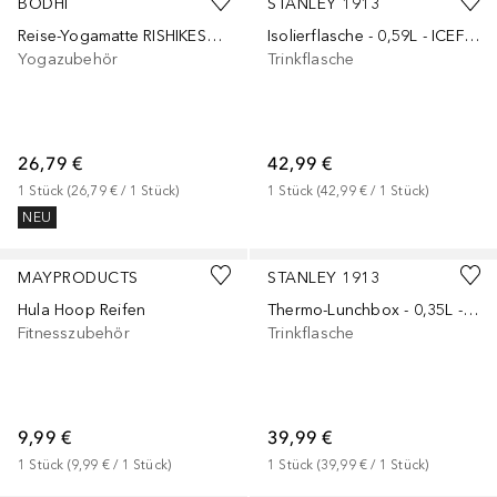
BODHI
STANLEY 1913
Reise-Yogamatte RISHIKESH TRAVEL
Isolierflasche - 0,59L - ICEFLOW™ FAST FLOW BOTTLE
Yogazubehör
Trinkflasche
26,79 €
42,99 €
1
Stück
 (
26,79 €
 / 
1
Stück
)
1
Stück
 (
42,99 €
 / 
1
Stück
)
NEU
+
1
MAYPRODUCTS
STANLEY 1913
Hula Hoop Reifen
Thermo-Lunchbox - 0,35L - ADVENTURE TO-GO FOOD JAR
Fitnesszubehör
Trinkflasche
9,99 €
39,99 €
1
Stück
 (
9,99 €
 / 
1
Stück
)
1
Stück
 (
39,99 €
 / 
1
Stück
)
+
4
Gesponsert
+
17
Gesponsert