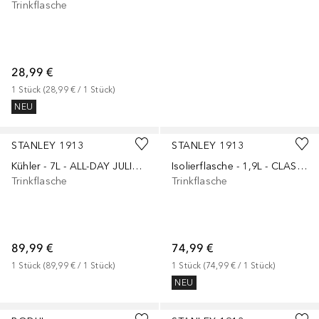
Trinkflasche
28,99 €
1
Stück
 (
28,99 €
 / 
1
Stück
)
NEU
+
1
STANLEY 1913
STANLEY 1913
Kühler - 7L - ALL-DAY JULIENNE MINI COOLER
Isolierflasche - 1,9L - CLASSIC LEGENDARY BOTTLE
Trinkflasche
Trinkflasche
89,99 €
74,99 €
1
Stück
 (
89,99 €
 / 
1
Stück
)
1
Stück
 (
74,99 €
 / 
1
Stück
)
NEU