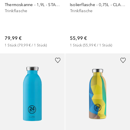
Thermoskanne - 1,9L - STAY CHILL PITCHER
Isolierflasche - 0,75L - CLASSIC LEGENDARY BOTTLE
Trinkflasche
Trinkflasche
79,99 €
55,99 €
1
Stück
 (
79,99 €
 / 
1
Stück
)
1
Stück
 (
55,99 €
 / 
1
Stück
)
+
16