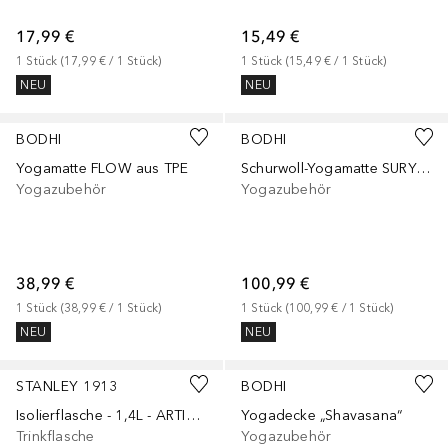
17,99 €
15,49 €
1
Stück
 (
17,99 €
 / 
1
Stück
)
1
Stück
 (
15,49 €
 / 
1
Stück
)
NEU
NEU
BODHI
BODHI
Yogamatte FLOW aus TPE
Schurwoll-Yogamatte SURYA Premium (umsäumt), extra-dick
Yogazubehör
Yogazubehör
38,99 €
100,99 €
1
Stück
 (
38,99 €
 / 
1
Stück
)
1
Stück
 (
100,99 €
 / 
1
Stück
)
NEU
NEU
STANLEY 1913
BODHI
Isolierflasche - 1,4L - ARTISAN THERMAL BOTTLE
Yogadecke „Shavasana“
Trinkflasche
Yogazubehör