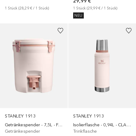
29,99 €
1
Stück
 (
28,29 €
 / 
1
Stück
)
1
Stück
 (
29,99 €
 / 
1
Stück
)
NEU
+
1
+
8
STANLEY 1913
STANLEY 1913
Getränkespender - 7,5L - FAST-FLOW WATER JUG
Isolierflasche - 0,94L - CLASSIC LEGENDARY BOTTLE
Getränkespender
Trinkflasche