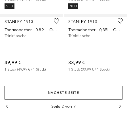
NEU
NEU
+
14
Gesponsert
+
6
Gesponsert
STANLEY 1913
STANLEY 1913
Thermobecher - 0,89L - QUENCHER® H2.O FLOWSTATE™ TUMBLER
Thermobecher - 0,35L - CAFÉ-TO-GO TRAVEL MUG
Trinkflasche
Trinkflasche
49,99 €
33,99 €
1
Stück
 (
49,99 €
 / 
1
Stück
)
1
Stück
 (
33,99 €
 / 
1
Stück
)
NÄCHSTE SEITE
Seite 2 von 7