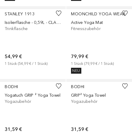
STANLEY 1913
MOONCHILD YOGA WEAR
Isolierflasche - 0,59L - CLASSIC LEGENDARY BOTTLE
Active Yoga Mat
Trinkflasche
Fitnesszubehör
54,99 €
79,99 €
1
Stück
 (
54,99 €
 / 
1
Stück
)
1
Stück
 (
79,99 €
 / 
1
Stück
)
NEU
BODHI
BODHI
Yogatuch GRIP ² Yoga Towel
GRIP² Yoga Towel
Yogazubehör
Yogazubehör
31,59 €
31,59 €