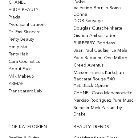
Puder
CHANEL
Valentino Born In Roma
HUDA BEAUTY
Donna
Prada
DIOR Sauvage
Yves Saint Laurent
Douglas Gutscheinkarte
Dr. Emi Skincare
Gisada Ambassador
Fenty Beauty
BURBERRY Goddess
Fenty Skin
Jean Paul Gaultier Le Male
Fenty Hair
Paco Rabanne One Million
Caia Cosmetics
Creed Aventus
About Face
Maison Francis Kurkdjian
Milk Makeup
Baccarat Rouge 540
ARMAF
YSL Black Opium
Transparent Lab
CHANEL Coco Mademoiselle
Narciso Rodriguez Pure Musc
Summer Mink Parfum by
Drake
TOP KATEGORIEN
BEAUTY TRENDS