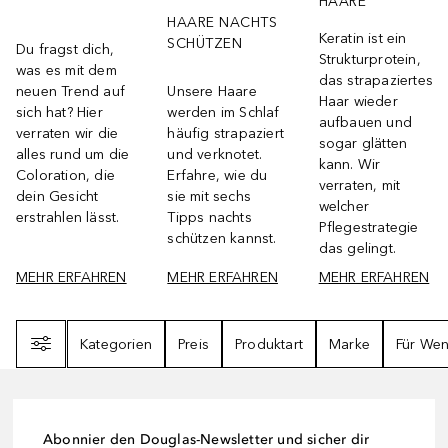
HAARE
HAARE NACHTS
Keratin ist ein
SCHÜTZEN
Du fragst dich,
Strukturprotein,
was es mit dem
das strapaziertes
neuen Trend auf
Unsere Haare
Haar wieder
sich hat? Hier
werden im Schlaf
aufbauen und
verraten wir die
häufig strapaziert
sogar glätten
alles rund um die
und verknotet.
kann. Wir
Coloration, die
Erfahre, wie du
verraten, mit
dein Gesicht
sie mit sechs
welcher
erstrahlen lässt.
Tipps nachts
Pflegestrategie
schützen kannst.
das gelingt.
MEHR ERFAHREN
MEHR ERFAHREN
MEHR ERFAHREN
Filter
Kategorien
Preis
Produktart
Marke
Für We
Abonnier den Douglas-Newsletter und sicher dir