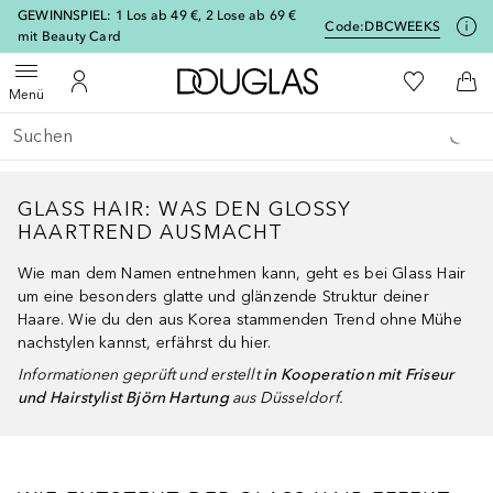
[navigation.slideout.screenreader]
GEWINNSPIEL: 1 Los ab 49 €, 2 Lose ab 69 €
Code:
DBCWEEKS
mit Beauty Card
Zur Douglas Startseite
Zu Meiner 
Menü öffnen
Zu Meinem Kundenkonto
Zum
Menü
Gehe zurück
Suche ausführen
GLASS HAIR: WAS DEN GLOSSY
HAARTREND AUSMACHT
Wie man dem Namen entnehmen kann, geht es bei Glass Hair
um eine besonders glatte und glänzende Struktur deiner
Haare. Wie du den aus Korea stammenden Trend ohne Mühe
nachstylen kannst, erfährst du hier.
Informationen geprüft und erstellt
in Kooperation mit Friseur
und Hairstylist Björn Hartung
aus Düsseldorf.