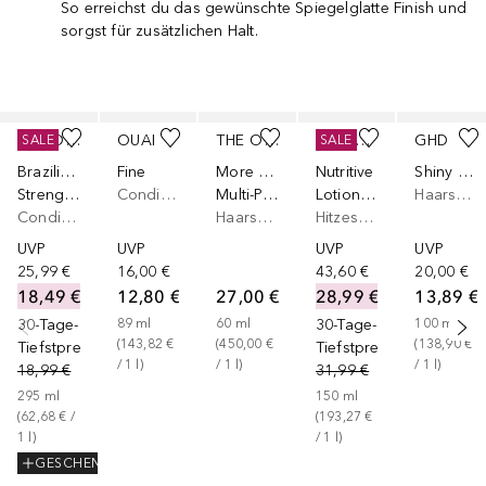
So erreichst du das gewünschte Spiegelglatte Finish und
sorgst für zusätzlichen Halt.
Überspringen
SOL DE JANEIRO
OUAI
THE ORDINARY
KÉRASTASE
GHD
SALE
SALE
Brazilian Joia
Fine
More Molecules
Nutritive
Shiny Ever After
Strengthening and Smoothing
Conditioner
Multi-Peptide Serum for Hair Density
Lotion Thermique
Haarspray
Conditioner
Haarserum
Hitzeschutzspray
UVP
UVP
UVP
UVP
25,99 €
16,00 €
43,60 €
20,00 €
18,49 €
12,80 €
27,00 €
28,99 €
13,89 €
30-Tage-
89
ml
60
ml
30-Tage-
100
ml
(
143,82 €
(
450,00 €
(
138,90 €
Tiefstpreis
Tiefstpreis
/ 
1
l
)
/ 
1
l
)
/ 
1
l
)
18,99 €
31,99 €
295
ml
150
ml
(
62,68 €
 / 
(
193,27 €
1
l
)
/ 
1
l
)
GESCHENK