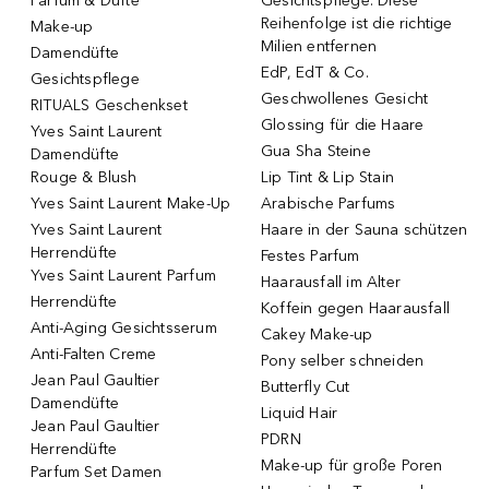
Parfüm & Düfte
Gesichtspflege: Diese
Reihenfolge ist die richtige
Make-up
Milien entfernen
Damendüfte
EdP, EdT & Co.
Gesichtspflege
Geschwollenes Gesicht
RITUALS Geschenkset
Glossing für die Haare
Yves Saint Laurent
Gua Sha Steine
Damendüfte
Rouge & Blush
Lip Tint & Lip Stain
Yves Saint Laurent Make-Up
Arabische Parfums
Yves Saint Laurent
Haare in der Sauna schützen
Herrendüfte
Festes Parfum
Yves Saint Laurent Parfum
Haarausfall im Alter
Herrendüfte
Koffein gegen Haarausfall
Anti-Aging Gesichtsserum
Cakey Make-up
Anti-Falten Creme
Pony selber schneiden
Jean Paul Gaultier
Butterfly Cut
Damendüfte
Liquid Hair
Jean Paul Gaultier
PDRN
Herrendüfte
Make-up für große Poren
Parfum Set Damen