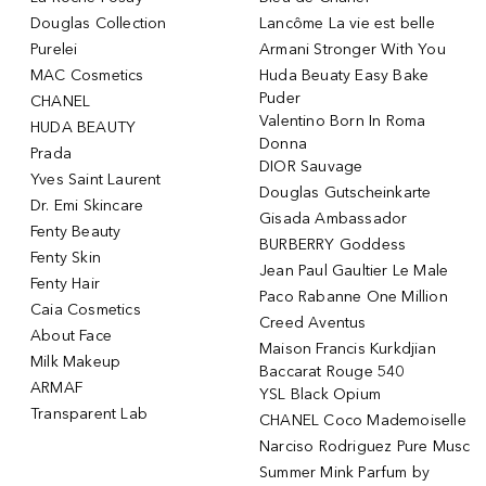
Douglas Collection
Lancôme La vie est belle
Purelei
Armani Stronger With You
MAC Cosmetics
Huda Beuaty Easy Bake
Puder
CHANEL
Valentino Born In Roma
HUDA BEAUTY
Donna
Prada
DIOR Sauvage
Yves Saint Laurent
Douglas Gutscheinkarte
Dr. Emi Skincare
Gisada Ambassador
Fenty Beauty
BURBERRY Goddess
Fenty Skin
Jean Paul Gaultier Le Male
Fenty Hair
Paco Rabanne One Million
Caia Cosmetics
Creed Aventus
About Face
Maison Francis Kurkdjian
Milk Makeup
Baccarat Rouge 540
ARMAF
YSL Black Opium
Transparent Lab
CHANEL Coco Mademoiselle
Narciso Rodriguez Pure Musc
Summer Mink Parfum by