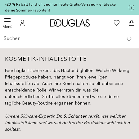
[navigation.slideout.screenreader]
–20 % Rabatt für dich und nur heute Gratis-Versand – entdecke
deine Sommer-Favoriten!
Zur Douglas Startseite
Zu Meiner 
Menü öffnen
Zu Meinem Kundenkonto
Zum
Menü
Gehe zurück
Suche ausführen
KOSMETIK-INHALTSSTOFFE
Feuchtigkeit schenken, das Hautbild glätten: Welche Wirkung
Pflegeprodukte haben, hängt von ihren jeweiligen
Inhaltsstoffen ab. Auch ihre Kombination spielt dabei eine
entscheidende Rolle. Wir verraten dir, was die
unterschiedlichen Stoffe alles können und wie sie deine
tägliche Beauty-Routine ergänzen können.
Unsere Skincare-Expertin
Dr. S. Schunter
verrät, was welcher
Inhaltsstoff kann und worauf du bei der Produktauswahl achten
solltest.