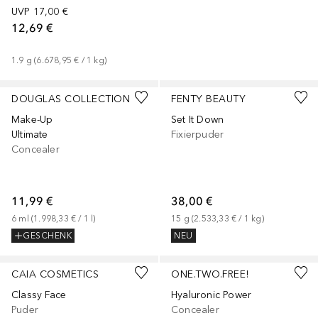
UVP
17,00 €
12,69 €
1.9
g
 (
6.678,95 €
 / 
1
kg
)
+
3
+
5
DOUGLAS COLLECTION
FENTY BEAUTY
Make-Up
Set It Down
Ultimate
Fixierpuder
Concealer
11,99 €
38,00 €
6
ml
 (
1.998,33 €
 / 
1
l
)
15
g
 (
2.533,33 €
 / 
1
kg
)
GESCHENK
NEU
+
2
CAIA COSMETICS
ONE.TWO.FREE!
Classy Face
Hyaluronic Power
Puder
Concealer