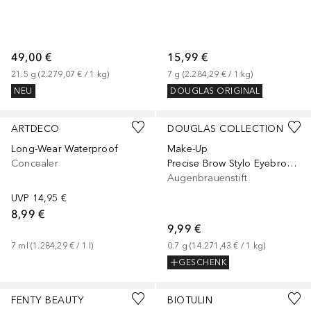
49,00 €
15,99 €
21.5
g
 (
2.279,07 €
 / 
1
kg
)
7
g
 (
2.284,29 €
 / 
1
kg
)
NEU
DOUGLAS ORIGINAL
+
1
ARTDECO
DOUGLAS COLLECTION
Long-Wear Waterproof
Make-Up
Concealer
Precise Brow Stylo Eyebrow Pencil
Augenbrauenstift
UVP
14,95 €
8,99 €
9,99 €
7
ml
 (
1.284,29 €
 / 
1
l
)
0.7
g
 (
14.271,43 €
 / 
1
kg
)
GESCHENK
+
47
FENTY BEAUTY
BIOTULIN