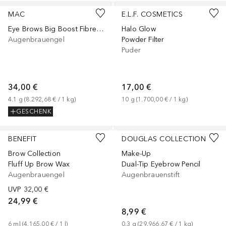
MAC
E.L.F. COSMETICS
Eye Brows Big Boost Fibre Gel
Halo Glow
Augenbrauengel
Powder Filter
Puder
34,00 €
17,00 €
4.1
g
 (
8.292,68 €
 / 
1
kg
)
10
g
 (
1.700,00 €
 / 
1
kg
)
GESCHENK
BENEFIT
DOUGLAS COLLECTION
Brow Collection
Make-Up
Fluff Up Brow Wax
Dual-Tip Eyebrow Pencil
Augenbrauengel
Augenbrauenstift
UVP
32,00 €
24,99 €
8,99 €
6
ml
 (
4.165,00 €
 / 
1
l
)
0.3
g
 (
29.966,67 €
 / 
1
kg
)