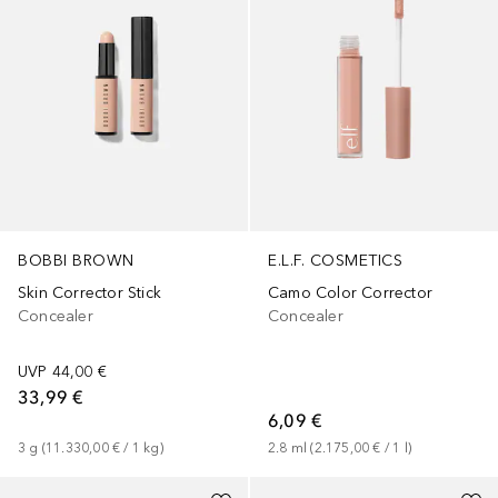
E.L.F. COSMETICS
BOBBI BROWN
Camo Color Corrector
Skin Corrector Stick
Concealer
Concealer
UVP
44,00 €
33,99 €
6,09 €
2.8
ml
 (
2.175,00 €
 / 
1
l
)
3
g
 (
11.330,00 €
 / 
1
kg
)
+
7
+
6