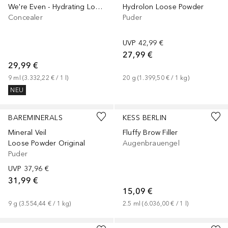
We're Even - Hydrating Longwear
Hydrolon Loose Powder
Concealer
Puder
UVP
42,99 €
27,99 €
29,99 €
9
ml
 (
3.332,22 €
 / 
1
l
)
20
g
 (
1.399,50 €
 / 
1
kg
)
NEU
BAREMINERALS
KESS BERLIN
Mineral Veil
Fluffy Brow Filler
Loose Powder Original
Augenbrauengel
Puder
UVP
37,96 €
31,99 €
15,09 €
9
g
 (
3.554,44 €
 / 
1
kg
)
2.5
ml
 (
6.036,00 €
 / 
1
l
)
+
7