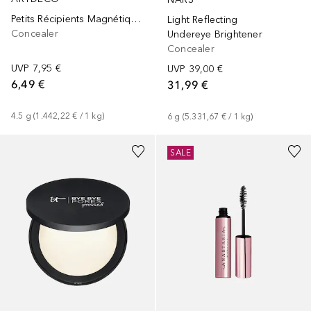
Petits Récipients Magnétiques
Light Reflecting
Concealer
Undereye Brightener
Concealer
UVP
7,95 €
UVP
39,00 €
6,49 €
31,99 €
4.5
g
 (
1.442,22 €
 / 
1
kg
)
6
g
 (
5.331,67 €
 / 
1
kg
)
SALE