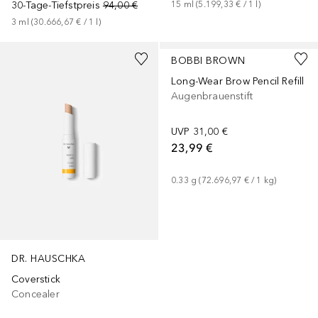
30-Tage-Tiefstpreis
94,00 €
15
ml
 (
5.199,33 €
 / 
1
l
)
3
ml
 (
30.666,67 €
 / 
1
l
)
+
7
BOBBI BROWN
Long-Wear Brow Pencil Refill
Augenbrauenstift
UVP
31,00 €
23,99 €
0.33
g
 (
72.696,97 €
 / 
1
kg
)
DR. HAUSCHKA
Coverstick
Concealer