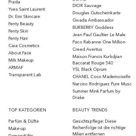
Prada
DIOR Sauvage
Yves Saint Laurent
Douglas Gutscheinkarte
Dr. Emi Skincare
Gisada Ambassador
Fenty Beauty
BURBERRY Goddess
Fenty Skin
Jean Paul Gaultier Le Male
Fenty Hair
Paco Rabanne One Million
Caia Cosmetics
Creed Aventus
About Face
Maison Francis Kurkdjian
Milk Makeup
Baccarat Rouge 540
ARMAF
YSL Black Opium
Transparent Lab
CHANEL Coco Mademoiselle
Narciso Rodriguez Pure Musc
Summer Mink Parfum by
Drake
TOP KATEGORIEN
BEAUTY TRENDS
Parfüm & Düfte
Gesichtspflege: Diese
Reihenfolge ist die richtige
Make-up
Milien entfernen
Damendüfte