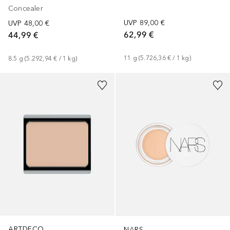
Concealer
UVP
89,00 €
UVP
48,00 €
62,99 €
44,99 €
11
g
 (
5.726,36 €
 / 
1
kg
)
8.5
g
 (
5.292,94 €
 / 
1
kg
)
+
10
+
3
ARTDECO
NARS