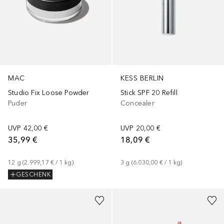
MAC
KESS BERLIN
Studio Fix Loose Powder
Stick SPF 20 Refill
Puder
Concealer
UVP
42,00 €
UVP
20,00 €
35,99 €
18,09 €
12
g
 (
2.999,17 €
 / 
1
kg
)
3
g
 (
6.030,00 €
 / 
1
kg
)
GESCHENK
+
17
+
2