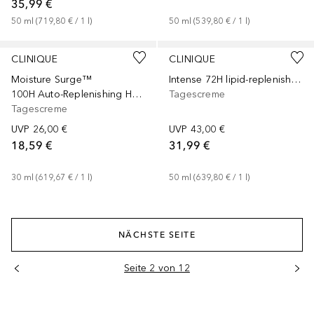
35,99 €
50
ml
 (
719,80 €
 / 
1
l
)
50
ml
 (
539,80 €
 / 
1
l
)
+
4
Größen
Gesponsert
+
2
Größen
Gesponsert
CLINIQUE
CLINIQUE
Moisture Surge™
Intense 72H lipid-replenishing Hydrator
100H Auto-Replenishing Hydrator
Tagescreme
Tagescreme
UVP
26,00 €
UVP
43,00 €
18,59 €
31,99 €
30
ml
 (
619,67 €
 / 
1
l
)
50
ml
 (
639,80 €
 / 
1
l
)
NÄCHSTE SEITE
Seite 2 von 12