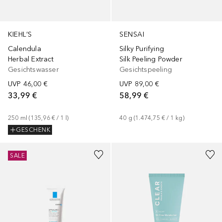
KIEHL’S
SENSAI
Calendula
Silky Purifying
Herbal Extract
Silk Peeling Powder
Gesichtswasser
Gesichtspeeling
UVP
46,00 €
UVP
89,00 €
33,99 €
58,99 €
250
ml
 (
135,96 €
 / 
1
l
)
40
g
 (
1.474,75 €
 / 
1
kg
)
GESCHENK
SALE