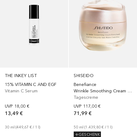
THE INKEY LIST
SHISEIDO
15% VITAMIN C AND EGF
Benefiance
Vitamin C Serum
Wrinkle Smoothing Cream Enriched
Tagescreme
UVP
18,00 €
UVP
117,00 €
13,49 €
71,99 €
30
ml
 (
449,67 €
 / 
1
l
)
50
ml
 (
1.439,80 €
 / 
1
l
)
GESCHENK
Gesponsert
+
3
Größen
Gesponsert