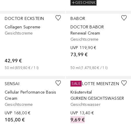
GESCHENK
+
1
Größe
DOCTOR ECKSTEIN
BABOR
Collagen Supreme
DOCTOR BABOR
Gesichtscreme
Renewal Cream
Gesichtscreme
UVP
119,90 €
73,99 €
42,99 €
50
ml
 (
859,80 €
 / 
1
l
)
50
ml
 (
1.479,80 €
 / 
1
l
)
SENSAI
CHARLOTTE MEENTZEN
SALE
Cellular Performance Basis
Kräutervital
Cream
GURKEN GESICHTSWASSER
Gesichtscreme
Gesichtswasser
UVP
168,00 €
UVP
13,40 €
105,00 €
9,69 €