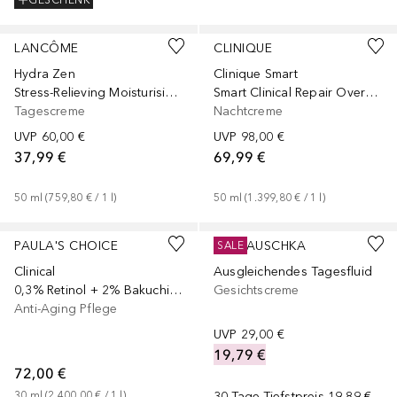
GESCHENK
LANCÔME
CLINIQUE
Hydra Zen
Clinique Smart
Stress-Relieving Moisturising Rich Cream
Smart Clinical Repair Overnight Cream & Mask
Tagescreme
Nachtcreme
UVP
60,00 €
UVP
98,00 €
37,99 €
69,99 €
50
ml
 (
759,80 €
 / 
1
l
)
50
ml
 (
1.399,80 €
 / 
1
l
)
PAULA'S CHOICE
DR. HAUSCHKA
SALE
Clinical
Ausgleichendes Tagesfluid
0,3% Retinol + 2% Bakuchiol Treatment
Gesichtscreme
Anti-Aging Pflege
UVP
29,00 €
19,79 €
72,00 €
30
ml
 (
2.400,00 €
 / 
1
l
)
30-Tage-Tiefstpreis
19,89 €