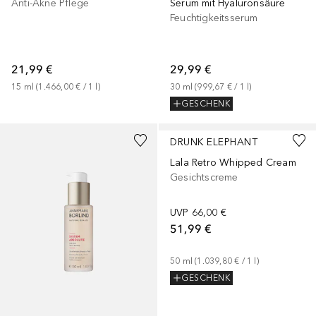
Anti-Akne Pflege
Serum mit Hyaluronsäure
Feuchtigkeitsserum
21,99 €
29,99 €
15
ml
 (
1.466,00 €
 / 
1
l
)
30
ml
 (
999,67 €
 / 
1
l
)
GESCHENK
+
1
Größe
DRUNK ELEPHANT
Lala Retro Whipped Cream
Gesichtscreme
UVP
66,00 €
51,99 €
50
ml
 (
1.039,80 €
 / 
1
l
)
GESCHENK