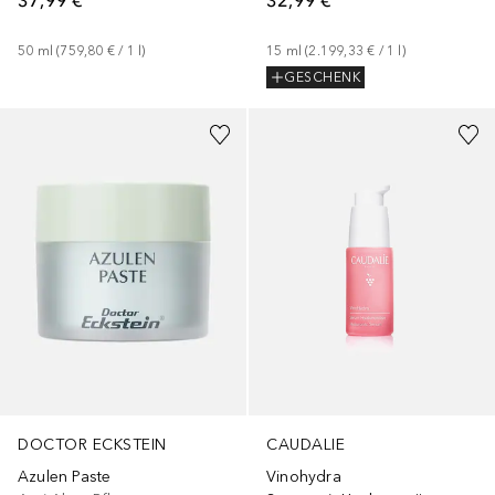
50
ml
 (
759,80 €
 / 
1
l
)
15
ml
 (
2.199,33 €
 / 
1
l
)
GESCHENK
DOCTOR ECKSTEIN
CAUDALIE
Azulen Paste
Vinohydra