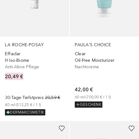
LA ROCHE-POSAY
PAULA'S CHOICE
Effaclar
Clear
H Iso-Biome
Oil-Free Moisturizer
Anti-Akne Pflege
Nachtcreme
20,49 €
42,00 €
30-Tage-Tiefstpreis
20,59 €
60
ml
 (
700,00 €
 / 
1
l
)
GESCHENK
40
ml
 (
512,25 €
 / 
1
l
)
DERMAKOSMETIK
+
1
Größe