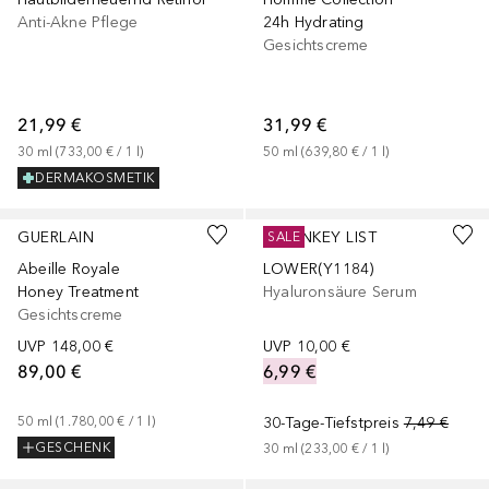
Anti-Akne Pflege
24h Hydrating
Gesichtscreme
21,99 €
31,99 €
30
ml
 (
733,00 €
 / 
1
l
)
50
ml
 (
639,80 €
 / 
1
l
)
DERMAKOSMETIK
GUERLAIN
THE INKEY LIST
SALE
Abeille Royale
LOWER(Y1184)
Honey Treatment
Hyaluronsäure Serum
Gesichtscreme
UVP
148,00 €
UVP
10,00 €
89,00 €
6,99 €
50
ml
 (
1.780,00 €
 / 
1
l
)
30-Tage-Tiefstpreis
7,49 €
GESCHENK
30
ml
 (
233,00 €
 / 
1
l
)