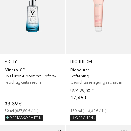
VICHY
BIOTHERM
Mineral 89
Biosource
Hyaluron-Boost mit Sofort-Effekt
Softening
Feuchtigkeitsserum
Gesichtsreinigungsschaum
UVP
29,00 €
17,49 €
33,39 €
50
ml
 (
667,80 €
 / 
1
l
)
150
ml
 (
116,60 €
 / 
1
l
)
DERMAKOSMETIK
GESCHENK