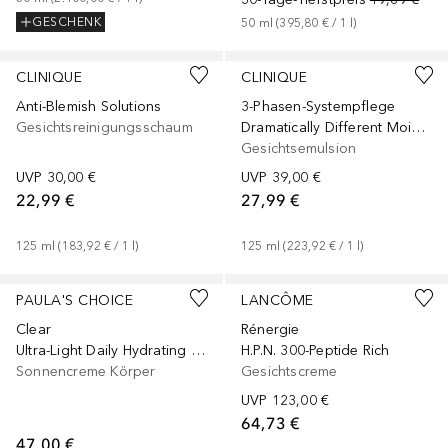
GESCHENK
50
ml
 (
395,80 €
 / 
1
l
)
Gesponsert
+
1
Größe
Gesponsert
CLINIQUE
CLINIQUE
Anti-Blemish Solutions
3-Phasen-Systempflege
Gesichtsreinigungsschaum
Dramatically Different Moisturizing Lotion
Gesichtsemulsion
UVP
30,00 €
UVP
39,00 €
22,99 €
27,99 €
125
ml
 (
183,92 €
 / 
1
l
)
125
ml
 (
223,92 €
 / 
1
l
)
PAULA'S CHOICE
LANCÔME
Clear
Rénergie
Ultra-Light Daily Hydrating Fluid SPF 30
H.P.N. 300-Peptide Rich
Sonnencreme Körper
Gesichtscreme
UVP
123,00 €
64,73 €
47,00 €