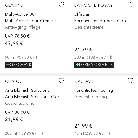
CLARINS
LA ROCHE-POSAY
Multi-Active 30+
Effaclar
Multi-Active Jour Crème Toutes peaux
Porenverfeinernde Lotion Reinigung für Gesicht bei fettiger, unreiner Haut
Anti-Aging Pflege
Gesichtscreme
UVP
78,50 €
47,99 €
21,79 €
50
ml
 (
959,80 €
 / 
1
l
)
200
ml
 (
108,95 €
 / 
1
l
)
GESCHENK
DERMAKOSMETIK
CLINIQUE
CAUDALIE
Anti-Blemish Solutions
Porentiefes Peeling
Anti-Blemish Solutions Clarifying Lotion
Gesichtspeeling
Gesichtscreme
UVP
30,00 €
21,99 €
21,99 €
200
ml
 (
109,95 €
 / 
1
l
)
75
ml
 (
293,20 €
 / 
1
l
)