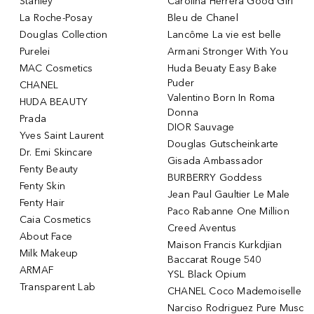
Stanley
Carolina Herrera Good Girl
La Roche-Posay
Bleu de Chanel
Douglas Collection
Lancôme La vie est belle
Purelei
Armani Stronger With You
MAC Cosmetics
Huda Beuaty Easy Bake
Puder
CHANEL
Valentino Born In Roma
HUDA BEAUTY
Donna
Prada
DIOR Sauvage
Yves Saint Laurent
Douglas Gutscheinkarte
Dr. Emi Skincare
Gisada Ambassador
Fenty Beauty
BURBERRY Goddess
Fenty Skin
Jean Paul Gaultier Le Male
Fenty Hair
Paco Rabanne One Million
Caia Cosmetics
Creed Aventus
About Face
Maison Francis Kurkdjian
Milk Makeup
Baccarat Rouge 540
ARMAF
YSL Black Opium
Transparent Lab
CHANEL Coco Mademoiselle
Narciso Rodriguez Pure Musc