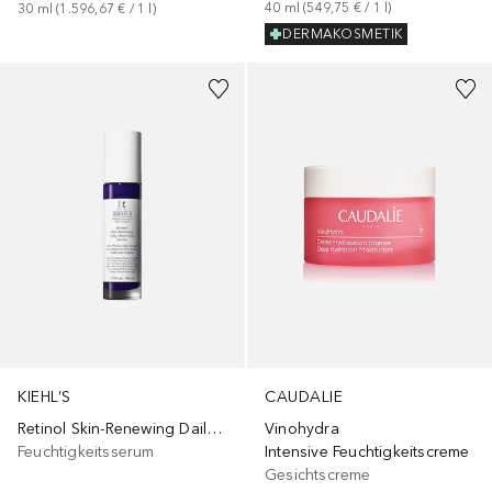
40
ml
 (
549,75 €
 / 
1
l
)
30
ml
 (
1.596,67 €
 / 
1
l
)
DERMAKOSMETIK
+
1
Größe
KIEHL’S
CAUDALIE
Retinol Skin-Renewing Daily Micro-Dose Treatment
Vinohydra
Feuchtigkeitsserum
Intensive Feuchtigkeitscreme
Gesichtscreme