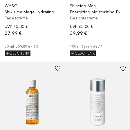
WASO
Shiseido Men
Shikulime Mega Hydrating Moisturizer
Energizing Moisturizing Extra Light Fluid
Tagescreme
Gesichtscreme
UVP
45,00 €
UVP
65,00 €
27,99 €
39,99 €
50
ml
 (
559,80 €
 / 
1
l
)
100
ml
 (
399,90 €
 / 
1
l
)
GESCHENK
GESCHENK
+
1
Größe