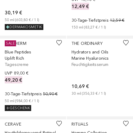
12,49 €
30,19 €
50
ml
 (
603,80 €
 / 
1
l
)
30-Tage-Tiefstpreis
12,59 €
DERMAKOSMETIK
150
ml
 (
83,27 €
 / 
1
l
)
BIOTHERM
THE ORDINARY
SALE
Blue Peptides
Hydrators and Oils
Uplift Rich
Marine Hyaluronics
Tagescreme
Feuchtigkeitsserum
UVP
89,00 €
49,20 €
10,69 €
30-Tage-Tiefstpreis
50,90 €
30
ml
 (
356,33 €
 / 
1
l
)
50
ml
 (
984,00 €
 / 
1
l
)
GESCHENK
CERAVE
RITUALS
Hautbilderneuernd Retinol
Homme Collection