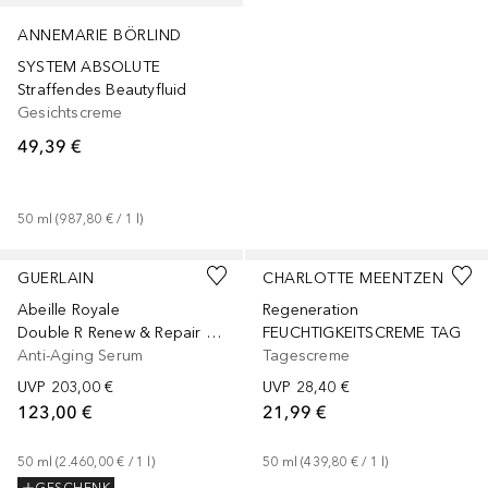
ANNEMARIE BÖRLIND
SYSTEM ABSOLUTE
Straffendes Beautyfluid
Gesichtscreme
49,39 €
50
ml
 (
987,80 €
 / 
1
l
)
+
1
Größe
GUERLAIN
CHARLOTTE MEENTZEN
Abeille Royale
Regeneration
Double R Renew & Repair Advanced Serum
FEUCHTIGKEITSCREME TAG
Anti-Aging Serum
Tagescreme
UVP
203,00 €
UVP
28,40 €
123,00 €
21,99 €
50
ml
 (
2.460,00 €
 / 
1
l
)
50
ml
 (
439,80 €
 / 
1
l
)