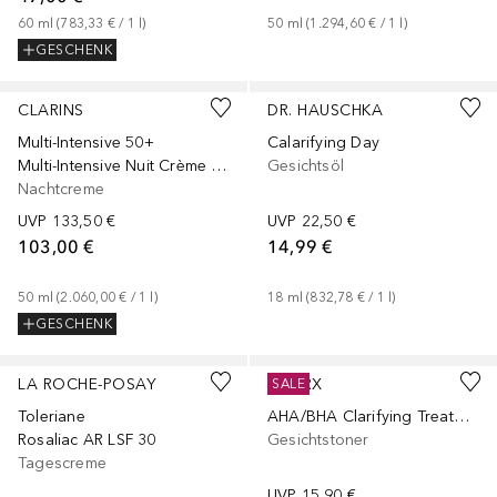
60
ml
 (
783,33 €
 / 
1
l
)
50
ml
 (
1.294,60 €
 / 
1
l
)
GESCHENK
+
1
Größe
CLARINS
DR. HAUSCHKA
Multi-Intensive 50+
Calarifying Day
Multi-Intensive Nuit Crème Toutes peaux
Gesichtsöl
Nachtcreme
UVP
133,50 €
UVP
22,50 €
103,00 €
14,99 €
50
ml
 (
2.060,00 €
 / 
1
l
)
18
ml
 (
832,78 €
 / 
1
l
)
GESCHENK
LA ROCHE-POSAY
COSRX
SALE
Toleriane
AHA/BHA Clarifying Treatment
Rosaliac AR LSF 30
Gesichtstoner
Tagescreme
UVP
15,90 €