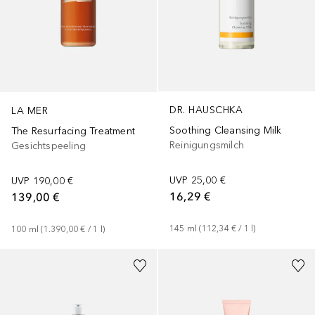
DR. HAUSCHKA
LA MER
Soothing Cleansing Milk
The Resurfacing Treatment
Reinigungsmilch
Gesichtspeeling
UVP
25,00 €
UVP
190,00 €
16,29 €
139,00 €
145
ml
 (
112,34 €
 / 
1
l
)
100
ml
 (
1.390,00 €
 / 
1
l
)
+
2
Größen