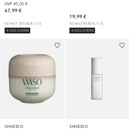
UVP
85,00 €
67,99 €
19,99 €
50
ml
 (
1.359,80 €
 / 
1
l
)
50
ml
 (
399,80 €
 / 
1
l
)
GESCHENK
GESCHENK
SHISEIDO
SHISEIDO