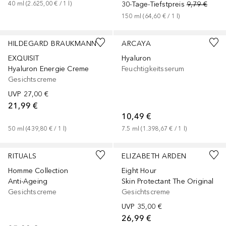
40
ml
 (
2.625,00 €
 / 
1
l
)
30-Tage-Tiefstpreis
9,79 €
150
ml
 (
64,60 €
 / 
1
l
)
HILDEGARD BRAUKMANN
ARCAYA
EXQUISIT
Hyaluron
Hyaluron Energie Creme
Feuchtigkeitsserum
Gesichtscreme
UVP
27,00 €
21,99 €
10,49 €
50
ml
 (
439,80 €
 / 
1
l
)
7.5
ml
 (
1.398,67 €
 / 
1
l
)
RITUALS
ELIZABETH ARDEN
Homme Collection
Eight Hour
Anti-Ageing
Skin Protectant The Original
Gesichtscreme
Gesichtscreme
UVP
35,00 €
26,99 €