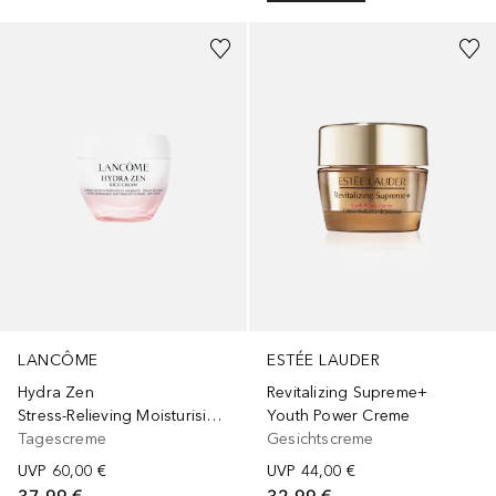
LANCÔME
ESTÉE LAUDER
Hydra Zen
Revitalizing Supreme+
Stress-Relieving Moisturising Rich Cream
Youth Power Creme
Tagescreme
Gesichtscreme
UVP
60,00 €
UVP
44,00 €
37,99 €
32,99 €