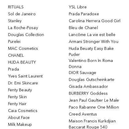
RITUALS
YSL Libre
Sol de Janeiro
Prada Paradoxe
Stanley
Carolina Herrera Good Girl
La Roche-Posay
Bleu de Chanel
Douglas Collection
Lancôme La vie est belle
Purelei
Armani Stronger With You
MAC Cosmetics
Huda Beuaty Easy Bake
Puder
CHANEL
Valentino Born In Roma
HUDA BEAUTY
Donna
Prada
DIOR Sauvage
Yves Saint Laurent
Douglas Gutscheinkarte
Dr. Emi Skincare
Gisada Ambassador
Fenty Beauty
BURBERRY Goddess
Fenty Skin
Jean Paul Gaultier Le Male
Fenty Hair
Paco Rabanne One Million
Caia Cosmetics
Creed Aventus
About Face
Maison Francis Kurkdjian
Milk Makeup
Baccarat Rouge 540