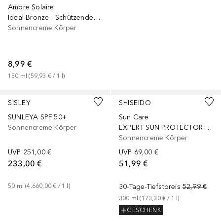
Ambre Solaire
Ideal Bronze - Schützendes Sonnenöl
Sonnencreme Körper
8,99 €
150
ml
 (
59,93 €
 / 
1
l
)
+
1
Größe
SISLEY
SHISEIDO
SUNLEYA SPF 50+
Sun Care
Sonnencreme Körper
EXPERT SUN PROTECTOR LOTION SPF 30
Sonnencreme Körper
UVP
251,00 €
UVP
69,00 €
233,00 €
51,99 €
50
ml
 (
4.660,00 €
 / 
1
l
)
30-Tage-Tiefstpreis
52,99 €
300
ml
 (
173,30 €
 / 
1
l
)
GESCHENK