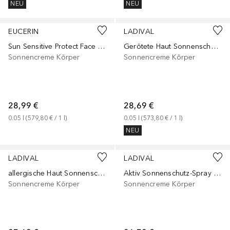
NEU
NEU
EUCERIN
LADIVAL
Sun Sensitive Protect Face Sun Creme LSF 50+
Gerötete Haut Sonnenschutz-Gel getönt LSF 50+
Sonnencreme Körper
Sonnencreme Körper
28,99 €
28,69 €
0.05
l
 (
579,80 €
 / 
1
l
)
0.05
l
 (
573,80 €
 / 
1
l
)
NEU
LADIVAL
LADIVAL
allergische Haut Sonnenschutz-Spray LSF 50+
Aktiv Sonnenschutz-Spray LSF 50+
Sonnencreme Körper
Sonnencreme Körper