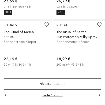
27,69 €
26,79 €
0.15
l
 (
184,60 €
 / 
1
l
)
0.15
l
 (
178,60 €
 / 
1
l
)
NEU
NEU
Gesponsert
+
1
Größe
Gesponsert
RITUALS
RITUALS
The Ritual of Karma
The Ritual of Karma
SPF 50+
Sun Protection Milky Spray SPF 30
Sonnencreme Körper
Sonnencreme Körper
22,19 €
18,99 €
50
ml
 (
443,80 €
 / 
1
l
)
200
ml
 (
94,95 €
 / 
1
l
)
NÄCHSTE SEITE
Seite 1 von 3