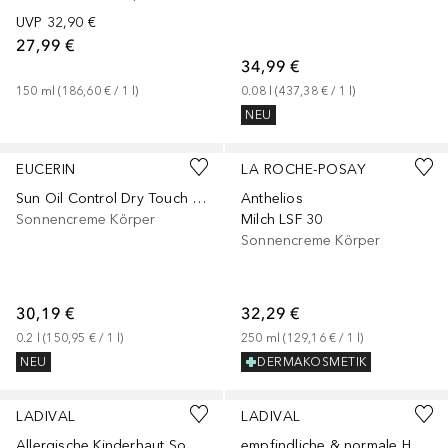
UVP
32,90 €
27,99 €
34,99 €
150
ml
 (
186,60 €
 / 
1
l
)
0.08
l
 (
437,38 €
 / 
1
l
)
NEU
EUCERIN
LA ROCHE-POSAY
Sun Oil Control Dry Touch LSF 50
Anthelios
Sonnencreme Körper
Milch LSF 30
Sonnencreme Körper
30,19 €
32,29 €
0.2
l
 (
150,95 €
 / 
1
l
)
250
ml
 (
129,16 €
 / 
1
l
)
NEU
DERMAKOSMETIK
LADIVAL
LADIVAL
Allergische Kinderhaut Sonnenschutz-Gel LSF 50+
empfindliche & normale Haut Sonnenschutz-Lotion LSF 50+