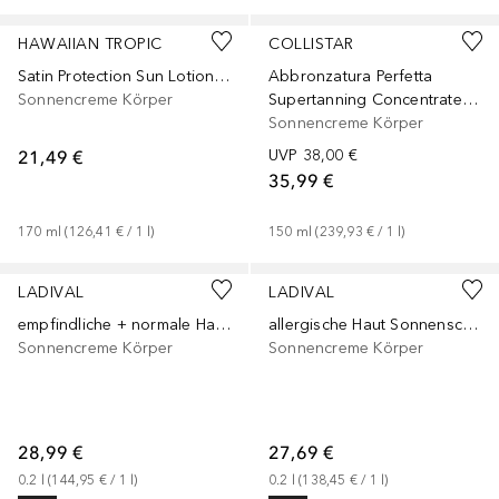
HAWAIIAN TROPIC
COLLISTAR
Satin Protection Sun Lotion LSF 50+
Abbronzatura Perfetta
Sonnencreme Körper
Supertanning Concentrated Unguent SPF 10
Sonnencreme Körper
21,49 €
UVP
38,00 €
35,99 €
170
ml
 (
126,41 €
 / 
1
l
)
150
ml
 (
239,93 €
 / 
1
l
)
LADIVAL
LADIVAL
empfindliche + normale Haut Sonnenschutz LSF 30
allergische Haut Sonnenschutz-Gel LSF 50+
Sonnencreme Körper
Sonnencreme Körper
28,99 €
27,69 €
0.2
l
 (
144,95 €
 / 
1
l
)
0.2
l
 (
138,45 €
 / 
1
l
)