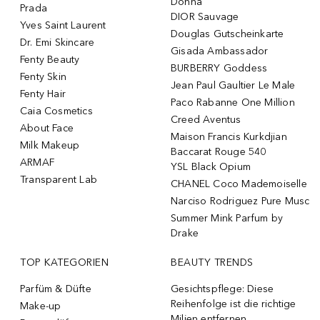
Donna
Prada
DIOR Sauvage
Yves Saint Laurent
Douglas Gutscheinkarte
Dr. Emi Skincare
Gisada Ambassador
Fenty Beauty
BURBERRY Goddess
Fenty Skin
Jean Paul Gaultier Le Male
Fenty Hair
Paco Rabanne One Million
Caia Cosmetics
Creed Aventus
About Face
Maison Francis Kurkdjian
Milk Makeup
Baccarat Rouge 540
ARMAF
YSL Black Opium
Transparent Lab
CHANEL Coco Mademoiselle
Narciso Rodriguez Pure Musc
Summer Mink Parfum by
Drake
TOP KATEGORIEN
BEAUTY TRENDS
Parfüm & Düfte
Gesichtspflege: Diese
Reihenfolge ist die richtige
Make-up
Milien entfernen