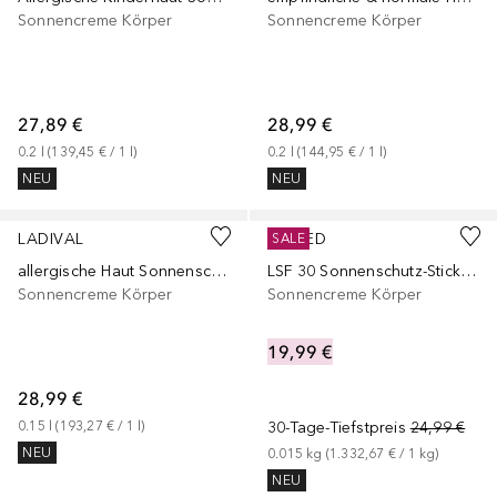
Sonnencreme Körper
Sonnencreme Körper
27,89 €
28,99 €
0.2
l
 (
139,45 €
 / 
1
l
)
0.2
l
 (
144,95 €
 / 
1
l
)
NEU
NEU
LADIVAL
SALTED
SALE
allergische Haut Sonnenschutz-Spray LSF 30
LSF 30 Sonnenschutz-Stick Sunny Surfer ohne Duft
Sonnencreme Körper
Sonnencreme Körper
19,99 €
28,99 €
0.15
l
 (
193,27 €
 / 
1
l
)
30-Tage-Tiefstpreis
24,99 €
NEU
0.015
kg
 (
1.332,67 €
 / 
1
kg
)
NEU