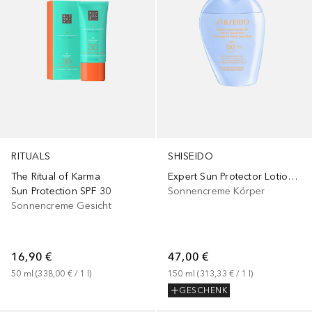
RITUALS
SHISEIDO
The Ritual of Karma
Expert Sun Protector Lotion Sensitive SPF 50+
Sun Protection SPF 30
Sonnencreme Körper
Sonnencreme Gesicht
16,90 €
47,00 €
50
ml
 (
338,00 €
 / 
1
l
)
150
ml
 (
313,33 €
 / 
1
l
)
GESCHENK
Gesponsert
Gesponsert