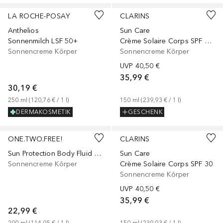
LA ROCHE-POSAY
CLARINS
Anthelios
Sun Care
Sonnenmilch LSF 50+
Crème Solaire Corps SPF 50+
Sonnencreme Körper
Sonnencreme Körper
UVP
40,50 €
35,99 €
30,19 €
250
ml
 (
120,76 €
 / 
1
l
)
150
ml
 (
239,93 €
 / 
1
l
)
DERMAKOSMETIK
GESCHENK
ONE.TWO.FREE!
CLARINS
Sun Protection Body Fluid SPF 30
Sun Care
Sonnencreme Körper
Crème Solaire Corps SPF 30
Sonnencreme Körper
UVP
40,50 €
35,99 €
22,99 €