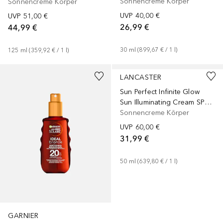
Sonnencreme Körper
Sonnencreme Körper
UVP
40,00 €
UVP
51,00 €
26,99 €
44,99 €
30
ml
 (
899,67 €
 / 
1
l
)
125
ml
 (
359,92 €
 / 
1
l
)
LANCASTER
Sun Perfect Infinite Glow
Sun Illuminating Cream SPF30
Sonnencreme Körper
UVP
60,00 €
31,99 €
50
ml
 (
639,80 €
 / 
1
l
)
GARNIER