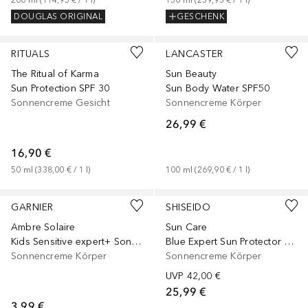
200
ml
 (
114,95 €
 / 
1
l
)
150
ml
 (
239,93 €
 / 
1
l
)
DOUGLAS ORIGINAL
GESCHENK
Gesponsert
+
1
Größe
Gesponsert
RITUALS
LANCASTER
The Ritual of Karma
Sun Beauty
Sun Protection SPF 30
Sun Body Water SPF50
Sonnencreme Gesicht
Sonnencreme Körper
26,99 €
16,90 €
50
ml
 (
338,00 €
 / 
1
l
)
100
ml
 (
269,90 €
 / 
1
l
)
GARNIER
SHISEIDO
Ambre Solaire
Sun Care
Kids Sensitive expert+ Sonnenschutzmilch LSF 50+
Blue Expert Sun Protector Cream SPF30
Sonnencreme Körper
Sonnencreme Körper
UVP
42,00 €
25,99 €
3,99 €