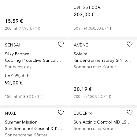
UVP
251,00 €
203,00 €
15,59 €
200
ml
 (
77,95 €
 / 
1
l
)
50
ml
 (
4.060,00 €
 / 
1
l
)
SENSAI
AVÈNE
Silky Bronze
Solaire
Cooling Protective Suncare Spray
Kinder-Sonnenspray SPF 50+
Sonnenspray
Sonnencreme Körper
UVP
99,50 €
92,00 €
30,19 €
150
ml
 (
613,33 €
 / 
1
l
)
200
ml
 (
150,95 €
 / 
1
l
)
NUXE
EUCERIN
Summer Mission
Sun Actinic Control MD LSF 100
Sun Sonnenöl Gesicht & Körper
Sonnencreme Körper
Sonnencreme Körper