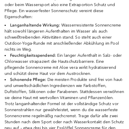
oder beim Wassersport also eine Extraportion Schutz und
Pflege. Ein wasserfester Sonnenschutz vereint diese
Eigenschaften:
Langanhaltende Wirkung:
Wasserresistente Sonnencreme
hält sowohl längeren Aufenthalten im Wasser als auch
schweißtreibenden Aktivitäten stand. So steht auch einer
Outdoor-Yoga-Runde mit anschließender Abkühlung im Pool
nichts im Weg.
Feuchtigkeitsspendend:
Ein langer Aufenthalt in Salz- oder
Chlorwasser strapaziert die Hautschutzbarriere. Eine
pflegende Sonnencreme mit Aloe vera wirkt hydratisierend
und schützt deine Haut vor dem Austrocknen.
Schonende Pflege:
Die meisten Produkte sind frei von haut-
und umweltschädlichen Ingredienzen wie Farbstoffen,
Duftstoffen, Silikonen oder Parabenen. Stattdessen verwöhnen
sie deine Haut mit wertvollen Vitaminen und Pflanzenölen.
Trotz langanhaltender Formel ist der vollständige Schutz vor
Sonnenstrahlen nur gewährleistet, wenn du die wasserfeste
Sonnencreme regelmäßig nachcremst. Trage dafür alle zwei
Stunden nach dem Sport oder nach Wasserkontakt den Schutz
neu auf – etwa drei bis vier Esslöffel Sonnencreme für den