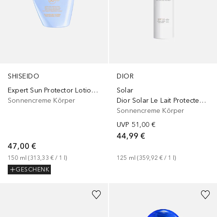
SHISEIDO
DIOR
Expert Sun Protector Lotion Sensitive SPF 50+
Solar
Sonnencreme Körper
Dior Solar Le Lait Protecteur Visage et Corps SPF 30
Sonnencreme Körper
UVP
51,00 €
44,99 €
47,00 €
150
ml
 (
313,33 €
 / 
1
l
)
125
ml
 (
359,92 €
 / 
1
l
)
GESCHENK
+
2
Größen