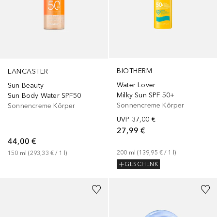
BIOTHERM
LANCASTER
Water Lover
Sun Beauty
Milky Sun SPF 50+
Sun Body Water SPF50
Sonnencreme Körper
Sonnencreme Körper
UVP
37,00 €
27,99 €
44,00 €
200
ml
 (
139,95 €
 / 
1
l
)
150
ml
 (
293,33 €
 / 
1
l
)
GESCHENK