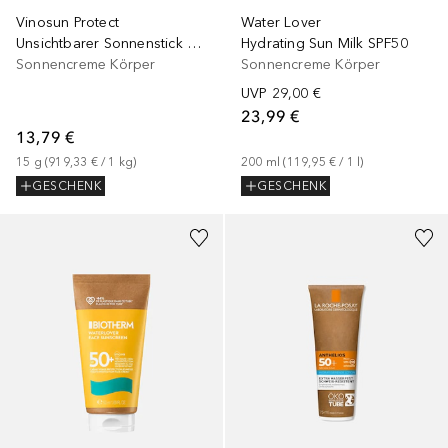
Water Lover
Vinosun Protect
Hydrating Sun Milk SPF50
Unsichtbarer Sonnenstick Hoher Schutz LSF50
Sonnencreme Körper
Sonnencreme Körper
UVP
29,00 €
23,99 €
13,79 €
200
ml
 (
119,95 €
 / 
1
l
)
15
g
 (
919,33 €
 / 
1
kg
)
GESCHENK
GESCHENK