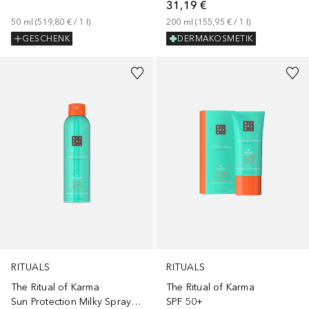
31,19 €
200
ml
 (
155,95 €
 / 
1
l
)
50
ml
 (
519,80 €
 / 
1
l
)
DERMAKOSMETIK
GESCHENK
+
1
Größe
RITUALS
RITUALS
The Ritual of Karma
The Ritual of Karma
Sun Protection Milky Spray SPF 30
SPF 50+