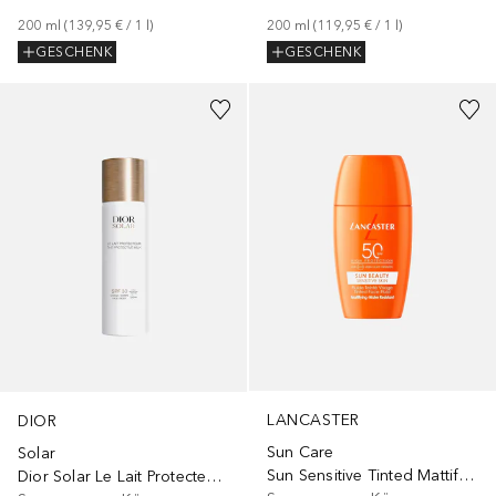
200
ml
 (
139,95 €
 / 
1
l
)
200
ml
 (
119,95 €
 / 
1
l
)
GESCHENK
GESCHENK
LANCASTER
DIOR
Sun Care
Solar
Sun Sensitive Tinted Mattifying Fluid SPF 50
Dior Solar Le Lait Protecteur Visage et Corps SPF 30