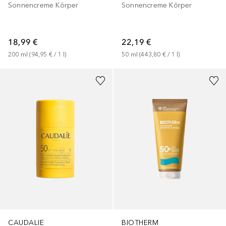
Sonnencreme Körper
Sonnencreme Körper
18,99 €
22,19 €
200
ml
 (
94,95 €
 / 
1
l
)
50
ml
 (
443,80 €
 / 
1
l
)
BIOTHERM
CAUDALIE