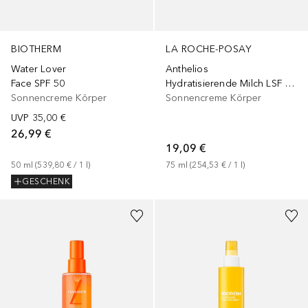
BIOTHERM
LA ROCHE-POSAY
Water Lover
Anthelios
Face SPF 50
Hydratisierende Milch LSF 50+
Sonnencreme Körper
Sonnencreme Körper
UVP
35,00 €
26,99 €
19,09 €
50
ml
 (
539,80 €
 / 
1
l
)
75
ml
 (
254,53 €
 / 
1
l
)
GESCHENK
+
1
Größe