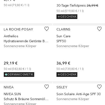
50
ml
 (
79,80 €
 / 
1
l
)
30-Tage-Tiefstpreis
26,99 €
50
ml
 (
519,80 €
 / 
1
l
)
GESCHENK
LA ROCHE-POSAY
CLARINS
Anthelios
Sun Care
Hydratisierende Getönte BB-Creme UVMune 400 LSF 50+
SPF50
Sonnencreme Körper
Sonnencreme Körper
29,19 €
36,99 €
50
ml
 (
583,80 €
 / 
1
l
)
50
ml
 (
739,80 €
 / 
1
l
)
DERMAKOSMETIK
GESCHENK
NIVEA
SISLEY
NIVEA SUN
Soin Solaire Anti-Age SPF 30
Schutz & Bräune Sonnenöl Spray LSF30
Sonnencreme Körper
Sonnencreme Körper