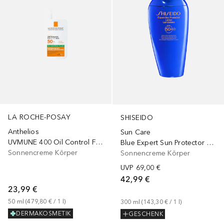
LA ROCHE-POSAY
SHISEIDO
Anthelios
Sun Care
UVMUNE 400 Oil Control Fluid
Blue Expert Sun Protector Lotion SPF50
Sonnencreme Körper
Sonnencreme Körper
UVP
69,00 €
42,99 €
23,99 €
50
ml
 (
479,80 €
 / 
1
l
)
300
ml
 (
143,30 €
 / 
1
l
)
DERMAKOSMETIK
GESCHENK