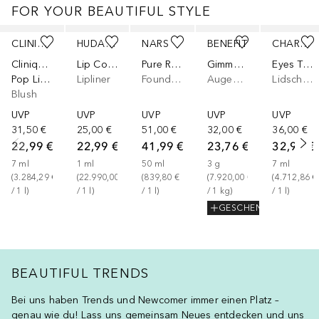
FOR YOUR BEAUTIFUL STYLE
Überspringen
CLINIQUE
HUDA BEAUTY
NARS
BENEFIT
CHARLOTTE TILBURY
Clinique Pop
Lip Contour Stain
Pure Radiant Tinted Moisturizer SPF 30
Gimme Brow+
Eyes To Mesmerise
Pop Lip & Cheek Oil
Lipliner
Foundation
Augenbrauengel
Lidschatten
Blush
UVP
UVP
UVP
UVP
UVP
31,50 €
25,00 €
51,00 €
32,00 €
36,00 €
22,99 €
22,99 €
41,99 €
23,76 €
32,99 €
7
ml
1
ml
50
ml
3
g
7
ml
(
3.284,29 €
(
22.990,00 €
(
839,80 €
(
7.920,00 €
(
4.712,86 €
/ 
1
l
)
/ 
1
l
)
/ 
1
l
)
/ 
1
kg
)
/ 
1
l
)
GESCHENK
BEAUTIFUL TRENDS
Bei uns haben Trends und Newcomer immer einen Platz –
genau wie du! Lass uns gemeinsam Neues entdecken und uns