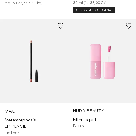
30
ml
 (
1.133,00 €
 / 
1
l
)
8
g
 (
6.123,75 €
 / 
1
kg
)
DOUGLAS ORIGINAL
+
32
+
9
HUDA BEAUTY
MAC
Filter Liquid
Metamorphosis
Blush
LIP PENCIL
Lipliner