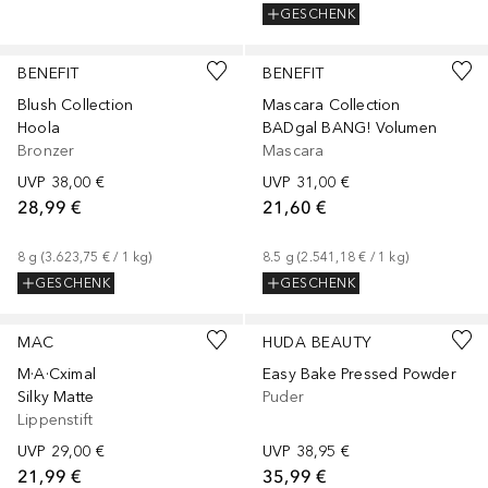
GESCHENK
+
4
+
2
BENEFIT
BENEFIT
Blush Collection
Mascara Collection
Hoola
BADgal BANG! Volumen
Bronzer
Mascara
UVP
38,00 €
UVP
31,00 €
28,99 €
21,60 €
8
g
 (
3.623,75 €
 / 
1
kg
)
8.5
g
 (
2.541,18 €
 / 
1
kg
)
GESCHENK
GESCHENK
+
38
+
5
MAC
HUDA BEAUTY
M·A·Cximal
Easy Bake Pressed Powder
Silky Matte
Puder
Lippenstift
UVP
29,00 €
UVP
38,95 €
21,99 €
35,99 €