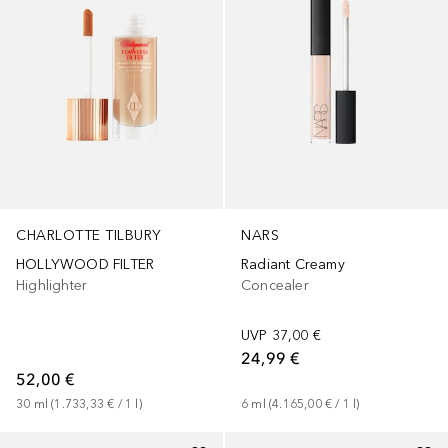
CHARLOTTE TILBURY
NARS
HOLLYWOOD FILTER
Radiant Creamy
Highlighter
Concealer
UVP
37,00 €
24,99 €
52,00 €
30
ml
 (
1.733,33 €
 / 
1
l
)
6
ml
 (
4.165,00 €
 / 
1
l
)
+
1
+
21