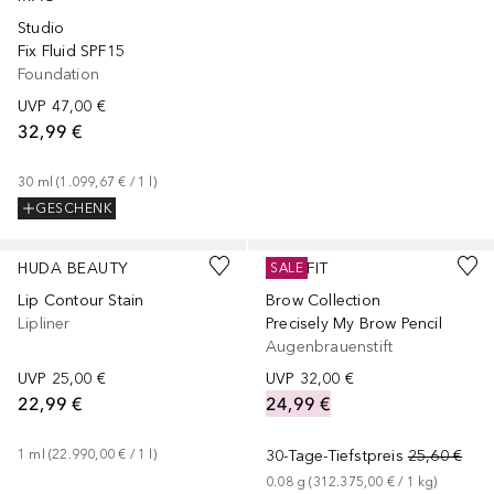
Studio
Fix Fluid SPF15
Foundation
UVP
47,00 €
32,99 €
30
ml
 (
1.099,67 €
 / 
1
l
)
GESCHENK
+
8
+
9
HUDA BEAUTY
BENEFIT
SALE
Lip Contour Stain
Brow Collection
Lipliner
Precisely My Brow Pencil
Augenbrauenstift
UVP
25,00 €
UVP
32,00 €
22,99 €
24,99 €
1
ml
 (
22.990,00 €
 / 
1
l
)
30-Tage-Tiefstpreis
25,60 €
0.08
g
 (
312.375,00 €
 / 
1
kg
)