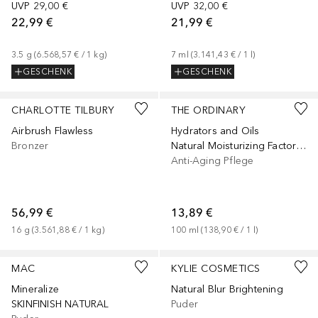
UVP
29,00 €
UVP
32,00 €
22,99 €
21,99 €
3.5
g
 (
6.568,57 €
 / 
1
kg
)
7
ml
 (
3.141,43 €
 / 
1
l
)
GESCHENK
GESCHENK
+
1
+
1
Größe
CHARLOTTE TILBURY
THE ORDINARY
Airbrush Flawless
Hydrators and Oils
Bronzer
Natural Moisturizing Factors + HA
Anti-Aging Pflege
56,99 €
13,89 €
16
g
 (
3.561,88 €
 / 
1
kg
)
100
ml
 (
138,90 €
 / 
1
l
)
+
11
+
1
MAC
KYLIE COSMETICS
Mineralize
Natural Blur Brightening
SKINFINISH NATURAL
Puder