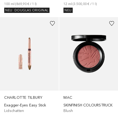
100
ml
 (
869,90 €
 / 
1
l
)
12
ml
 (
3.500,00 €
 / 
1
l
)
NEU
DOUGLAS ORIGINAL
NEU
+
9
+
26
CHARLOTTE TILBURY
MAC
Exagger-Eyes Easy Stick
SKINFINISH COLOURSTRUCK
Lidschatten
Blush