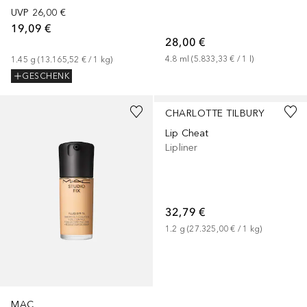
UVP
26,00 €
19,09 €
28,00 €
4.8
ml
 (
5.833,33 €
 / 
1
l
)
1.45
g
 (
13.165,52 €
 / 
1
kg
)
GESCHENK
+
73
+
24
CHARLOTTE TILBURY
Lip Cheat
Lipliner
32,79 €
1.2
g
 (
27.325,00 €
 / 
1
kg
)
MAC