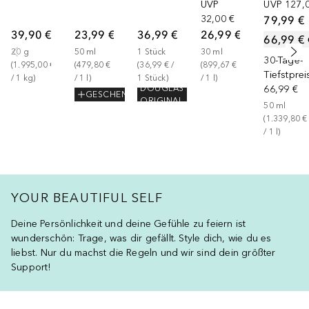
UVP
UVP
127,
32,00 €
79,99 €
39,90 €
23,99 €
36,99 €
26,99 €
66,99 €
20
g
50
ml
1
Stück
30
ml
30-Tage-
(
1.995,00 €
(
479,80 €
(
36,99 €
 / 
(
899,67 €
Tiefstprei
/ 
1
kg
)
/ 
1
l
)
1
Stück
)
/ 
1
l
)
66,99 €
DOUGLAS
GESCHENK
ORIGINAL
50
ml
(
1.339,80 €
/ 
1
l
)
YOUR BEAUTIFUL SELF
Deine Persönlichkeit und deine Gefühle zu feiern ist
wunderschön: Trage, was dir gefällt. Style dich, wie du es
liebst. Nur du machst die Regeln und wir sind dein größter
Support!