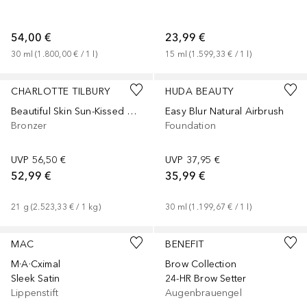
54,00 €
23,99 €
30
ml
 (
1.800,00 €
 / 
1
l
)
15
ml
 (
1.599,33 €
 / 
1
l
)
+
1
+
35
CHARLOTTE TILBURY
HUDA BEAUTY
Beautiful Skin Sun-Kissed Glow
Easy Blur Natural Airbrush
Bronzer
Foundation
UVP
56,50 €
UVP
37,95 €
52,99 €
35,99 €
21
g
 (
2.523,33 €
 / 
1
kg
)
30
ml
 (
1.199,67 €
 / 
1
l
)
+
31
MAC
BENEFIT
M·A·Cximal
Brow Collection
Sleek Satin
24-HR Brow Setter
Lippenstift
Augenbrauengel