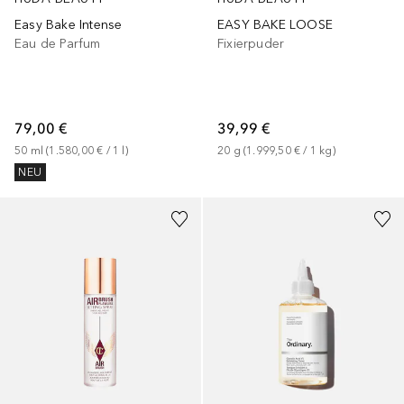
Easy Bake Intense
EASY BAKE LOOSE
Eau de Parfum
Fixierpuder
79,00 €
39,99 €
50
ml
 (
1.580,00 €
 / 
1
l
)
20
g
 (
1.999,50 €
 / 
1
kg
)
NEU
+
1
Größe
+
1
Größe