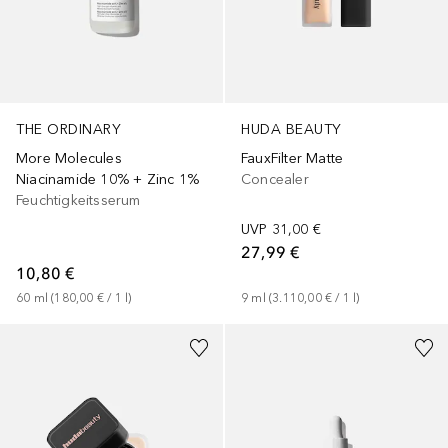
THE ORDINARY
HUDA BEAUTY
More Molecules
FauxFilter Matte
Niacinamide 10% + Zinc 1%
Concealer
Feuchtigkeitsserum
UVP
31,00 €
27,99 €
10,80 €
60
ml
 (
180,00 €
 / 
1
l
)
9
ml
 (
3.110,00 €
 / 
1
l
)
+
4
+
1
Größe