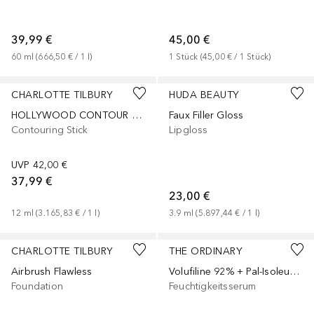
39,99 €
45,00 €
60
ml
 (
666,50 €
 / 
1
l
)
1
Stück
 (
45,00 €
 / 
1
Stück
)
+
5
+
10
CHARLOTTE TILBURY
HUDA BEAUTY
HOLLYWOOD CONTOUR LIGHT WAND
Faux Filler Gloss
Contouring Stick
Lipgloss
UVP
42,00 €
37,99 €
23,00 €
12
ml
 (
3.165,83 €
 / 
1
l
)
3.9
ml
 (
5.897,44 €
 / 
1
l
)
+
41
CHARLOTTE TILBURY
THE ORDINARY
Airbrush Flawless
Volufiline 92% + Pal-Isoleucine 1%
Foundation
Feuchtigkeitsserum