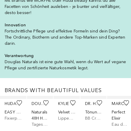
Mit Brands wie MORPHE oder Huda Beauty kannst du alle
Facetten von Schönheit ausleben – je bunter und vielfältiger,
desto besser!
Innovation
Fortschrittliche Pflege und effektive Formeln sind dein Ding?
The Ordinary, Biotherm und andere Top-Marken sind Experten
darin.
Verantwortung
Douglas Naturals ist eine gute Wahl, wenn du Wert auf vegane
Pflege und zertifizierte Naturkosmetik legst.
BRANDS WITH BEAUTIFUL VALUES
Überspringen
HUDA BEAUTY
DOUGLAS COLLECTION
KYLIE COSMETICS
DR. HAUSCHKA
MARC JACOBS
EASY BAKE LOOSE
Naturals
Velvet Lip Kit
Tönungscreme
Perfect
Fixierpuder
48H HYDRATING DAY CREAM
Lippen Make-up Set
BB Cream
Elixir
Tagescreme
Eau de Parfum