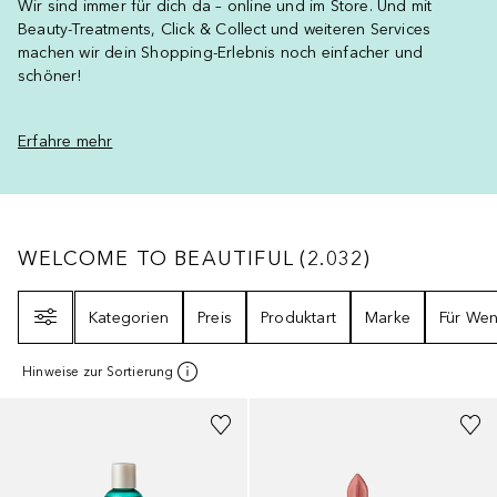
Wir sind immer für dich da – online und im Store. Und mit
Beauty-Treatments, Click & Collect und weiteren Services
machen wir dein Shopping-Erlebnis noch einfacher und
schöner!
Erfahre mehr
WELCOME TO BEAUTIFUL
2032
ERGEBNISS
WELCOME TO BEAUTIFUL
(
2.032
)
Filter
Kategorien
Preis
Produktart
Marke
Für We
Hinweise zur Sortierung
+
32