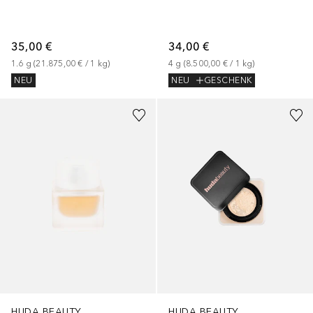
35,00 €
34,00 €
1.6
g
 (
21.875,00 €
 / 
1
kg
)
4
g
 (
8.500,00 €
 / 
1
kg
)
NEU
NEU
GESCHENK
+
1
Größe
+
8
HUDA BEAUTY
HUDA BEAUTY