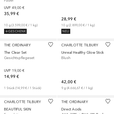
Puder
UVP
49,00 €
35,99 €
28,99 €
10
g
 (
3.599,00 €
 / 
1
kg
)
10
g
 (
2.899,00 €
 / 
1
kg
)
GESCHENK
NEU
+
3
THE ORDINARY
CHARLOTTE TILBURY
The Clear Set
Unreal Healthy Glow Stick
Gesichtspflegeset
Blush
UVP
19,00 €
14,99 €
42,00 €
1
Stück
 (
14,99 €
 / 
1
Stück
)
9
g
 (
4.666,67 €
 / 
1
kg
)
+
29
CHARLOTTE TILBURY
THE ORDINARY
BEAUTIFUL SKIN
Direct Acids