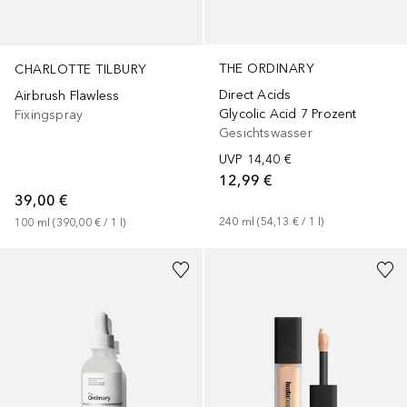
THE ORDINARY
CHARLOTTE TILBURY
Direct Acids
Airbrush Flawless
Glycolic Acid 7 Prozent
Fixingspray
Gesichtswasser
UVP
14,40 €
12,99 €
39,00 €
240
ml
 (
54,13 €
 / 
1
l
)
100
ml
 (
390,00 €
 / 
1
l
)
+
1
Größe
+
25