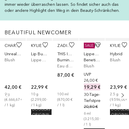
immer wieder überraschen lassen. So findet sicher auch das
oder andere Highlight den Weg in dein Beauty-Schränkchen.
BEAUTIFUL NEWCOMER
Überspringen
CHARLOTTE TILBURY
KYLIE SKIN
ZADIG&VOLTAIRE
BENEFIT
KYLIE COSMETICS
SALE
Unreal Healthy Glow Stick
Lip Butter
THIS IS HER!
Lippenbalsam & Tints
Hybrid
Blush
Lippenbalsam
Burning Love
Benetint Dark Cherry - Lippen- & Wangentint
Blush
Eau de Parfum
Blush
87,00 €
UVP
26,00 €
42,00 €
22,99 €
19,29 €
23,99 €
9
g
10
g
100
ml
30-Tage-
2.5
g
(
4.666,67 €
(
2.299,00 €
(
870,00 €
(
9.596,00 €
Tiefstpreis
/ 
1
kg
)
/ 
1
kg
)
/ 
1
l
)
/ 
1
kg
)
20,80 €
DOUGLAS
DOUGLA
6
ml
ORIGINAL
ORIGINA
(
3.215,00 €
/ 
1
l
)