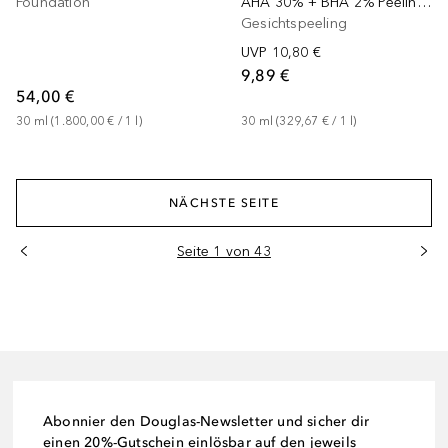
Foundation
AHA 30% + BHA 2% Peeling Solution
Gesichtspeeling
UVP
10,80 €
9,89 €
54,00 €
30
ml
 (
1.800,00 €
 / 
1
l
)
30
ml
 (
329,67 €
 / 
1
l
)
NÄCHSTE SEITE
Seite 1 von 43
Abonnier den Douglas-Newsletter und sicher dir
einen 20%-Gutschein einlösbar auf den jeweils