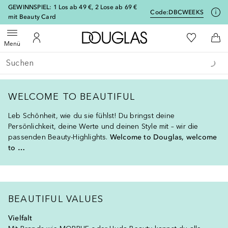
[navigation.slideout.screenreader]
GEWINNSPIEL: 1 Los ab 49 €, 2 Lose ab 69 €
Code:
DBCWEEKS
mit Beauty Card
Zur Douglas Startseite
Zu Meiner 
Menü öffnen
Zu Meinem Kundenkonto
Zum
Menü
Gehe zurück
Suche ausführen
WELCOME TO BEAUTIFUL
Leb Schönheit, wie du sie fühlst! Du bringst deine
Persönlichkeit, deine Werte und deinen Style mit – wir die
passenden Beauty-Highlights.
Welcome to Douglas, welcome
to …
BEAUTIFUL VALUES
Vielfalt