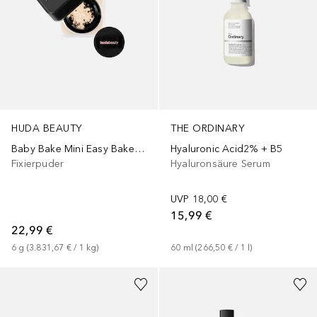
HUDA BEAUTY
THE ORDINARY
Baby Bake Mini Easy Bake Loose Powder
Hyaluronic Acid2% + B5
Fixierpuder
Hyaluronsäure Serum
UVP
18,00 €
15,99 €
22,99 €
6
g
 (
3.831,67 €
 / 
1
kg
)
60
ml
 (
266,50 €
 / 
1
l
)
+
15
+
27