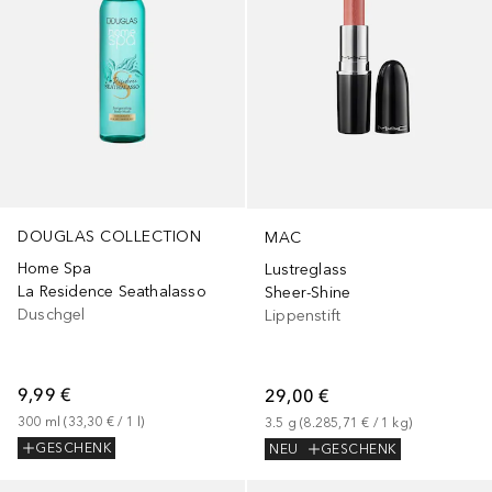
DOUGLAS COLLECTION
MAC
Home Spa
Lustreglass
La Residence Seathalasso
Sheer-Shine
Duschgel
Lippenstift
9,99 €
29,00 €
300
ml
 (
33,30 €
 / 
1
l
)
3.5
g
 (
8.285,71 €
 / 
1
kg
)
GESCHENK
NEU
GESCHENK
+
3
Größen