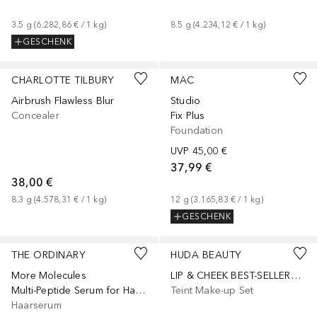
3.5
g
 (
6.282,86 €
 / 
1
kg
)
8.5
g
 (
4.234,12 €
 / 
1
kg
)
GESCHENK
+
31
+
68
CHARLOTTE TILBURY
MAC
Airbrush Flawless Blur
Studio
Concealer
Fix Plus
Foundation
UVP
45,00 €
37,99 €
38,00 €
8.3
g
 (
4.578,31 €
 / 
1
kg
)
12
g
 (
3.165,83 €
 / 
1
kg
)
GESCHENK
THE ORDINARY
HUDA BEAUTY
More Molecules
LIP & CHEEK BEST-SELLERS BRONZE NUDES SET
Multi-Peptide Serum for Hair Density
Teint Make-up Set
Haarserum