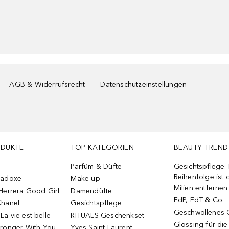
AGB & Widerrufsrecht
Datenschutzeinstellungen
ODUKTE
TOP KATEGORIEN
BEAUTY TREND
Parfüm & Düfte
Gesichtspflege:
Reihenfolge ist d
radoxe
Make-up
Milien entfernen
Herrera Good Girl
Damendüfte
EdP, EdT & Co.
Chanel
Gesichtspflege
Geschwollenes 
a vie est belle
RITUALS Geschenkset
Glossing für di
tronger With You
Yves Saint Laurent