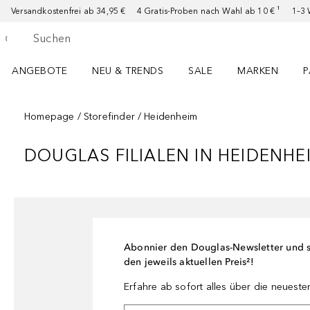
Versandkostenfrei ab 34,95 €
4 Gratis-Proben nach Wahl ab 10 € ¹
1–3 
Gehe zurück
Suche ausführen
ANGEBOTE
NEU & TRENDS
SALE
MARKEN
P
Angebote Menü öffnen
NEU & TRENDS Menü öffnen
MARKEN Menü ö
P
Homepage
Storefinder
Heidenheim
DOUGLAS FILIALEN IN
HEIDENHE
Abonnier den Douglas-Newsletter und si
den jeweils aktuellen Preis²!
Erfahre ab sofort alles über die neuest