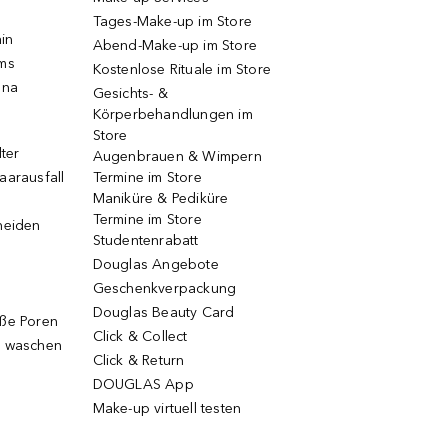
Tages-Make-up im Store
ain
Abend-Make-up im Store
ums
Kostenlose Rituale im Store
una
Gesichts- &
Körperbehandlungen im
Store
lter
Augenbrauen & Wimpern
aarausfall
Termine im Store
Maniküre & Pediküre
Termine im Store
neiden
Studentenrabatt
Douglas Angebote
Geschenkverpackung
Douglas Beauty Card
oße Poren
Click & Collect
g waschen
Click & Return
DOUGLAS App
Make-up virtuell testen