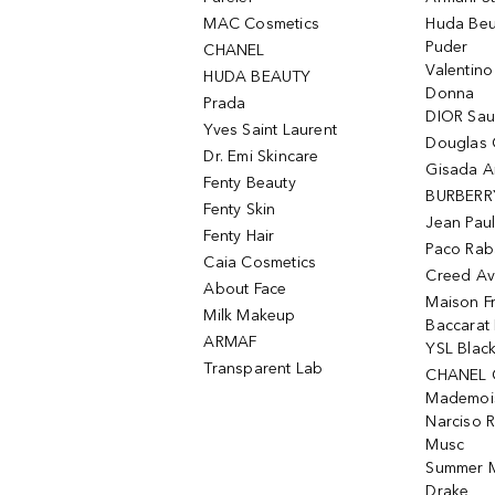
MAC Cosmetics
Huda Beu
Puder
CHANEL
Valentin
HUDA BEAUTY
Donna
Prada
DIOR Sa
Yves Saint Laurent
Douglas 
Dr. Emi Skincare
Gisada 
Fenty Beauty
BURBERR
Fenty Skin
Jean Paul
Fenty Hair
Paco Rab
Caia Cosmetics
Creed Av
About Face
Maison Fr
Milk Makeup
Baccarat
ARMAF
YSL Blac
Transparent Lab
CHANEL 
Mademois
Narciso 
Musc
Summer M
Drake