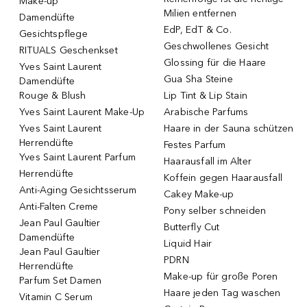
Make-up
Milien entfernen
Damendüfte
EdP, EdT & Co.
Gesichtspflege
Geschwollenes Gesicht
RITUALS Geschenkset
Glossing für die Haare
Yves Saint Laurent
Gua Sha Steine
Damendüfte
Rouge & Blush
Lip Tint & Lip Stain
Yves Saint Laurent Make-Up
Arabische Parfums
Yves Saint Laurent
Haare in der Sauna schützen
Herrendüfte
Festes Parfum
Yves Saint Laurent Parfum
Haarausfall im Alter
Herrendüfte
Koffein gegen Haarausfall
Anti-Aging Gesichtsserum
Cakey Make-up
Anti-Falten Creme
Pony selber schneiden
Jean Paul Gaultier
Butterfly Cut
Damendüfte
Liquid Hair
Jean Paul Gaultier
PDRN
Herrendüfte
Make-up für große Poren
Parfum Set Damen
Haare jeden Tag waschen
Vitamin C Serum