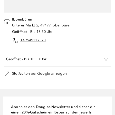
Maps. Bitte stimme der Verwendung von
Google Maps zu, um fortzufahren.
Ibbenbüren
DATENSCHUTZEINSTELLUNGEN
Unterer Markt
2
,
49477
Ibbenbüren
Geöffnet
- Bis 18:30 Uhr
ZUSTIMMEN
+49545117373
Geöffnet
- Bis 18:30 Uhr
Stoßzeiten bei Google anzeigen
Abonnier den Douglas-Newsletter und sicher dir
einen 20%-Gutschein einlösbar auf den jeweils