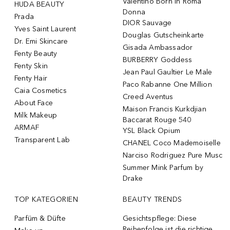
Valentino Born In Roma
HUDA BEAUTY
Donna
Prada
DIOR Sauvage
Yves Saint Laurent
Douglas Gutscheinkarte
Dr. Emi Skincare
Gisada Ambassador
Fenty Beauty
BURBERRY Goddess
Fenty Skin
Jean Paul Gaultier Le Male
Fenty Hair
Paco Rabanne One Million
Caia Cosmetics
Creed Aventus
About Face
Maison Francis Kurkdjian
Milk Makeup
Baccarat Rouge 540
ARMAF
YSL Black Opium
Transparent Lab
CHANEL Coco Mademoiselle
Narciso Rodriguez Pure Musc
Summer Mink Parfum by
Drake
TOP KATEGORIEN
BEAUTY TRENDS
Parfüm & Düfte
Gesichtspflege: Diese
Reihenfolge ist die richtige