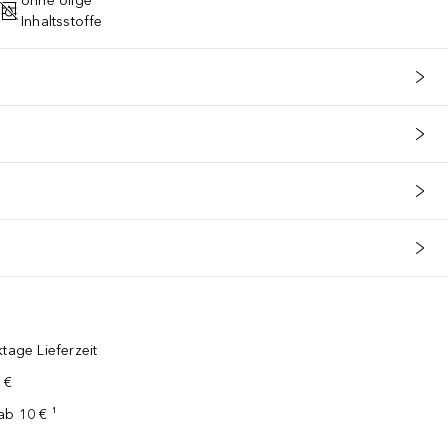
ohne ölige
Inhaltsstoffe
tage Lieferzeit
 €
ab 10 € ¹