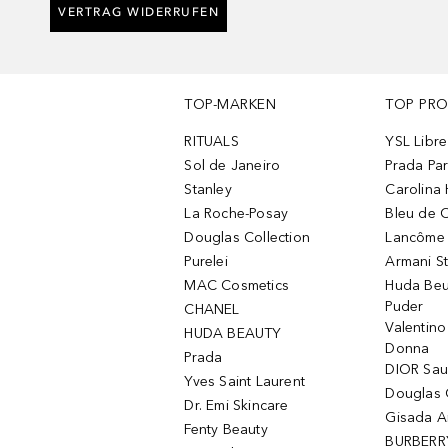
VERTRAG WIDERRUFEN
TOP-MARKEN
TOP PR
RITUALS
YSL Libre
Sol de Janeiro
Prada Pa
Stanley
Carolina 
La Roche-Posay
Bleu de 
Douglas Collection
Lancôme L
Purelei
Armani S
MAC Cosmetics
Huda Beu
Puder
CHANEL
Valentin
HUDA BEAUTY
Donna
Prada
DIOR Sa
Yves Saint Laurent
Douglas 
Dr. Emi Skincare
Gisada 
Fenty Beauty
BURBERR