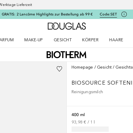
Werktage Lieferzeit
GRATIS: 2 Lancôme Highlights zur Bestellung ab 99 €
Code:
SET
Zur Douglas Startseite
ARFUM
MAKE-UP
GESICHT
KÖRPER
HAARE
ffnen
arfum Menü öffnen
Make-up Menü öffnen
Gesicht Menü öffnen
Körper Menü öffnen
Haare Menü
Homepage
Gesicht
Gesichts
BIOSOURCE
SOFTENI
Reinigungsmilch
400 ml
93,98 €
 / 
1
l