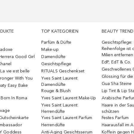
ODUKTE
TOP KATEGORIEN
BEAUTY TREND
Parfüm & Düfte
Gesichtspflege:
Reihenfolge ist d
radoxe
Make-up
Milien entfernen
Herrera Good Girl
Damendüfte
EdP, EdT & Co.
Chanel
Gesichtspflege
Geschwollenes 
a vie est belle
RITUALS Geschenkset
Glossing für di
tronger With You
Yves Saint Laurent
Gua Sha Steine
Damendüfte
aty Easy Bake
Rouge & Blush
Lip Tint & Lip St
o Born In Roma
Yves Saint Laurent Make-Up
Arabische Parf
Yves Saint Laurent
Haare in der Sa
uvage
Herrendüfte
schützen
Gutscheinkarte
Yves Saint Laurent Parfum
Festes Parfum
Ambassador
Herrendüfte
Haarausfall im A
Y Goddess
Anti-Aging Gesichtsserum
Koffein gegen H