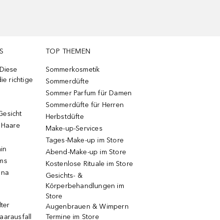
S
TOP THEMEN
 Diese
Sommerkosmetik
ie richtige
Sommerdüfte
Sommer Parfum für Damen
Sommerdüfte für Herren
Gesicht
Herbstdüfte
e Haare
Make-up-Services
Tages-Make-up im Store
ain
Abend-Make-up im Store
ums
Kostenlose Rituale im Store
una
Gesichts- &
Körperbehandlungen im
Store
lter
Augenbrauen & Wimpern
aarausfall
Termine im Store