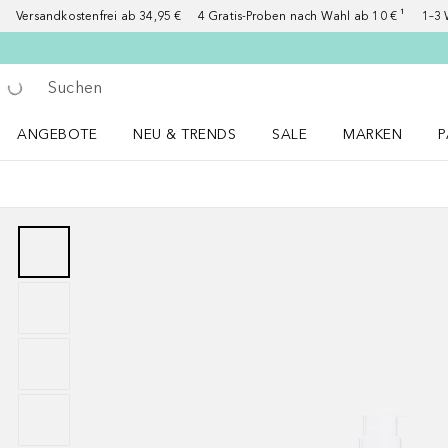
Versandkostenfrei ab 34,95 €
4 Gratis-Proben nach Wahl ab 10 € ¹
1–3 
Gehe zurück
Suche ausführen
ANGEBOTE
NEU & TRENDS
SALE
MARKEN
P
Angebote Menü öffnen
NEU & TRENDS Menü öffnen
MARKEN Menü ö
P