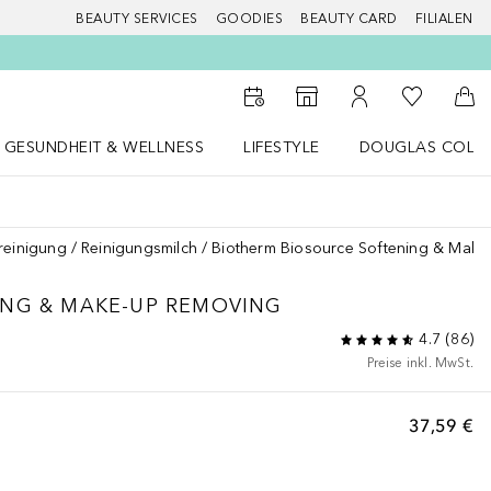
BEAUTY SERVICES
GOODIES
BEAUTY CARD
FILIALEN
Zu Meiner 
Zum Storefinder
Zu Meinem Kunde
Zum
GESUNDHEIT & WELLNESS
LIFESTYLE
DOUGLAS COLL
 öffnen
Gesundheit & Wellness Menü öffnen
LIFESTYLE Menü öffnen
Douglas Collecti
reinigung
Reinigungsmilch
Biotherm Biosource Softening & Mak
NG & MAKE-UP REMOVING
4.7
(
86
)
Preise inkl. MwSt.
37,59 €