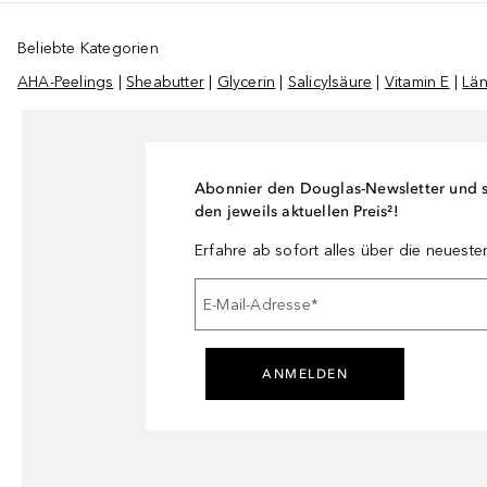
Beliebte Kategorien
AHA-Peelings
|
Sheabutter
|
Glycerin
|
Salicylsäure
|
Vitamin E
|
Lä
Abonnier den Douglas-Newsletter und si
den jeweils aktuellen Preis²!
Erfahre ab sofort alles über die neuest
E-Mail-Adresse
*
ANMELDEN