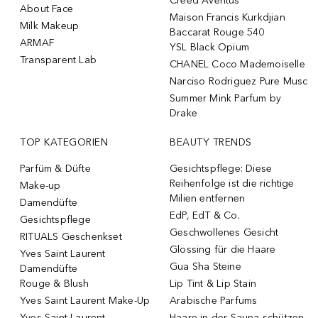
Creed Aventus
About Face
Maison Francis Kurkdjian
Milk Makeup
Baccarat Rouge 540
ARMAF
YSL Black Opium
Transparent Lab
CHANEL Coco Mademoiselle
Narciso Rodriguez Pure Musc
Summer Mink Parfum by
Drake
TOP KATEGORIEN
BEAUTY TRENDS
Parfüm & Düfte
Gesichtspflege: Diese
Reihenfolge ist die richtige
Make-up
Milien entfernen
Damendüfte
EdP, EdT & Co.
Gesichtspflege
Geschwollenes Gesicht
RITUALS Geschenkset
Glossing für die Haare
Yves Saint Laurent
Gua Sha Steine
Damendüfte
Rouge & Blush
Lip Tint & Lip Stain
Yves Saint Laurent Make-Up
Arabische Parfums
Yves Saint Laurent
Haare in der Sauna schützen