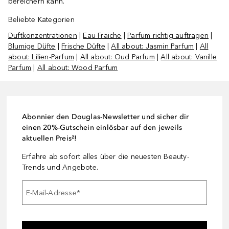
bereichern kann.
Beliebte Kategorien
Duftkonzentrationen
|
Eau Fraiche
|
Parfum richtig auftragen
|
Blumige Düfte
|
Frische Düfte
|
All about: Jasmin Parfum
|
All
about: Lilien-Parfum
|
All about: Oud Parfum
|
All about: Vanille
Parfum
|
All about: Wood Parfum
Abonnier den Douglas-Newsletter und sicher dir
einen 20%-Gutschein einlösbar auf den jeweils
aktuellen Preis²!
Erfahre ab sofort alles über die neuesten Beauty-
Trends und Angebote.
E-Mail-Adresse
*