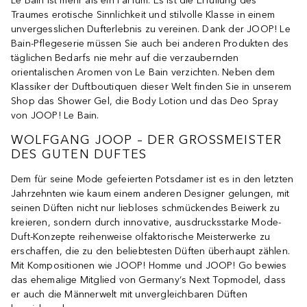
Le Bain ist mehr als ein Parfum. Es ist die Erfüllung des
Traumes erotische Sinnlichkeit und stilvolle Klasse in einem
unvergesslichen Dufterlebnis zu vereinen. Dank der JOOP! Le
Bain-Pflegeserie müssen Sie auch bei anderen Produkten des
täglichen Bedarfs nie mehr auf die verzaubernden
orientalischen Aromen von Le Bain verzichten. Neben dem
Klassiker der Duftboutiquen dieser Welt finden Sie in unserem
Shop das Shower Gel, die Body Lotion und das Deo Spray
von JOOP! Le Bain.
WOLFGANG JOOP – DER GROSSMEISTER D
ES GUTEN DUFTES
Dem für seine Mode gefeierten Potsdamer ist es in den letzten
Jahrzehnten wie kaum einem anderen Designer gelungen, mit
seinen Düften nicht nur liebloses schmückendes Beiwerk zu
kreieren, sondern durch innovative, ausdrucksstarke Mode-
Duft-Konzepte reihenweise olfaktorische Meisterwerke zu
erschaffen, die zu den beliebtesten Düften überhaupt zählen.
Mit Kompositionen wie JOOP! Homme und JOOP! Go bewies
das ehemalige Mitglied von Germany‘s Next Topmodel, dass
er auch die Männerwelt mit unvergleichbaren Düften