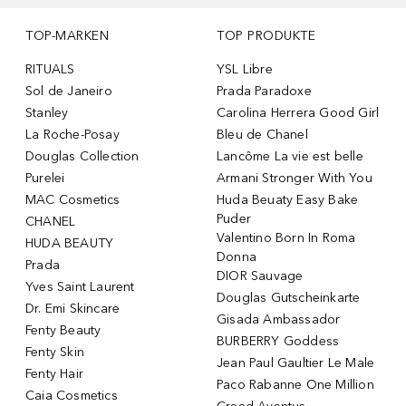
TOP-MARKEN
TOP PRODUKTE
RITUALS
YSL Libre
Sol de Janeiro
Prada Paradoxe
Stanley
Carolina Herrera Good Girl
La Roche-Posay
Bleu de Chanel
Douglas Collection
Lancôme La vie est belle
Purelei
Armani Stronger With You
MAC Cosmetics
Huda Beuaty Easy Bake
Puder
CHANEL
Valentino Born In Roma
HUDA BEAUTY
Donna
Prada
DIOR Sauvage
Yves Saint Laurent
Douglas Gutscheinkarte
Dr. Emi Skincare
Gisada Ambassador
Fenty Beauty
BURBERRY Goddess
Fenty Skin
Jean Paul Gaultier Le Male
Fenty Hair
Paco Rabanne One Million
Caia Cosmetics