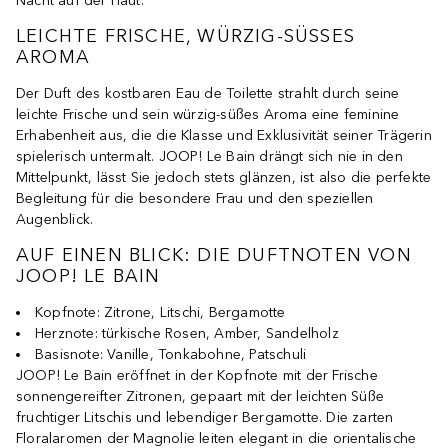
Nacht auf der Haut.
LEICHTE FRISCHE, WÜRZIG-SÜSSES A
ROMA
Der Duft des kostbaren Eau de Toilette strahlt durch seine
leichte Frische und sein würzig-süßes Aroma eine feminine
Erhabenheit aus, die die Klasse und Exklusivität seiner Trägerin
spielerisch untermalt. JOOP! Le Bain drängt sich nie in den
Mittelpunkt, lässt Sie jedoch stets glänzen, ist also die perfekte
Begleitung für die besondere Frau und den speziellen
Augenblick.
AUF EINEN BLICK: DIE DUFTNOTEN VON
JOOP! LE BAIN
Kopfnote: Zitrone, Litschi, Bergamotte
Herznote: türkische Rosen, Amber, Sandelholz
Basisnote: Vanille, Tonkabohne, Patschuli
JOOP! Le Bain eröffnet in der Kopfnote mit der Frische
sonnengereifter Zitronen, gepaart mit der leichten Süße
fruchtiger Litschis und lebendiger Bergamotte. Die zarten
Floralaromen der Magnolie leiten elegant in die orientalische