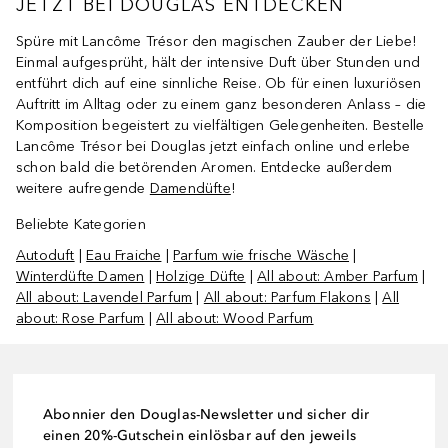
JETZT BEI DOUGLAS ENTDECKEN
Spüre mit Lancôme Trésor den magischen Zauber der Liebe!
Einmal aufgesprüht, hält der intensive Duft über Stunden und
entführt dich auf eine sinnliche Reise. Ob für einen luxuriösen
Auftritt im Alltag oder zu einem ganz besonderen Anlass – die
Komposition begeistert zu vielfältigen Gelegenheiten. Bestelle
Lancôme Trésor bei Douglas jetzt einfach online und erlebe
schon bald die betörenden Aromen. Entdecke außerdem
weitere aufregende
Damendüfte
!
Beliebte Kategorien
Autoduft
|
Eau Fraiche
|
Parfum wie frische Wäsche
|
Winterdüfte Damen
|
Holzige Düfte
|
All about: Amber Parfum
|
All about: Lavendel Parfum
|
All about: Parfum Flakons
|
All
about: Rose Parfum
|
All about: Wood Parfum
Abonnier den Douglas-Newsletter und sicher dir
einen 20%-Gutschein einlösbar auf den jeweils