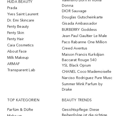
Valentino Born In Roma
HUDA BEAUTY
Donna
Prada
DIOR Sauvage
Yves Saint Laurent
Douglas Gutscheinkarte
Dr. Emi Skincare
Gisada Ambassador
Fenty Beauty
BURBERRY Goddess
Fenty Skin
Jean Paul Gaultier Le Male
Fenty Hair
Paco Rabanne One Million
Caia Cosmetics
Creed Aventus
About Face
Maison Francis Kurkdjian
Milk Makeup
Baccarat Rouge 540
ARMAF
YSL Black Opium
Transparent Lab
CHANEL Coco Mademoiselle
Narciso Rodriguez Pure Musc
Summer Mink Parfum by
Drake
TOP KATEGORIEN
BEAUTY TRENDS
Parfüm & Düfte
Gesichtspflege: Diese
Reihenfolge ist die richtige
Make-up