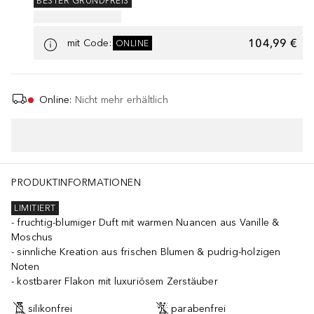
BESTER GRUNDPREIS
104,99 €
mit Code
:
ONLINE
Online
:
Nicht mehr erhältlich
PRODUKTINFORMATIONEN
LIMITIERT
fruchtig-blumiger Duft mit warmen Nuancen aus Vanille &
Moschus
sinnliche Kreation aus frischen Blumen & pudrig-holzigen
Noten
kostbarer Flakon mit luxuriösem Zerstäuber
silikonfrei
parabenfrei