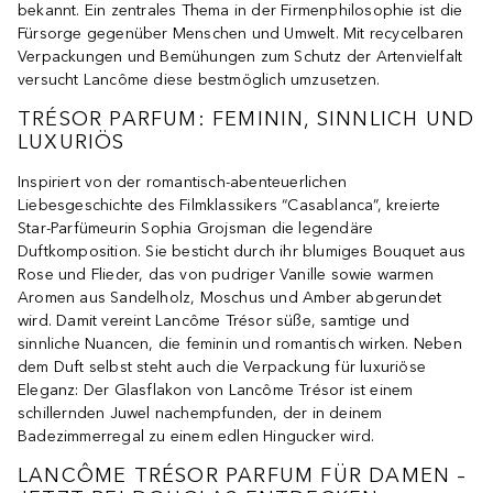
bekannt. Ein zentrales Thema in der Firmenphilosophie ist die
Fürsorge gegenüber Menschen und Umwelt. Mit recycelbaren
Verpackungen und Bemühungen zum Schutz der Artenvielfalt
versucht Lancôme diese bestmöglich umzusetzen.
TRÉSOR PARFUM: FEMININ, SINNLICH UND
LUXURIÖS
Inspiriert von der romantisch-abenteuerlichen
Liebesgeschichte des Filmklassikers “Casablanca”, kreierte
Star-Parfümeurin Sophia Grojsman die legendäre
Duftkomposition. Sie besticht durch ihr blumiges Bouquet aus
Rose und Flieder, das von pudriger Vanille sowie warmen
Aromen aus Sandelholz, Moschus und Amber abgerundet
wird. Damit vereint Lancôme Trésor süße, samtige und
sinnliche Nuancen, die feminin und romantisch wirken. Neben
dem Duft selbst steht auch die Verpackung für luxuriöse
Eleganz: Der Glasflakon von Lancôme Trésor ist einem
schillernden Juwel nachempfunden, der in deinem
Badezimmerregal zu einem edlen Hingucker wird.
LANCÔME TRÉSOR PARFUM FÜR DAMEN –