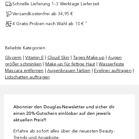
Schnelle Lieferung 1–3 Werktage Lieferzeit
Versandkostenfrei ab 34,95 €
4 Gratis-Proben nach Wahl ab 10 € ¹
Beliebte Kategorien
Glycerin
|
Vitamin E
|
Cloud Skin
|
Tages-Make-up
|
Augen
größer schminken
|
Make-up für fettige Haut
|
Wasserfeste
Mascara entfernen
|
Augenbrauen färben
|
Eyeliner auftragen
|
Lidschatten auftragen
Abonnier den Douglas-Newsletter und sicher dir
einen 20%-Gutschein einlösbar auf den jeweils
aktuellen Preis²!
Erfahre ab sofort alles über die neuesten Beauty-
Trends und Angebote.