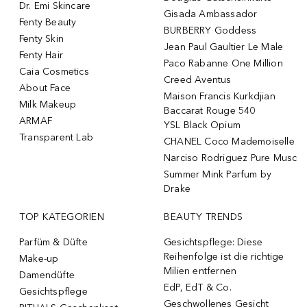
Dr. Emi Skincare
Gisada Ambassador
Fenty Beauty
BURBERRY Goddess
Fenty Skin
Jean Paul Gaultier Le Male
Fenty Hair
Paco Rabanne One Million
Caia Cosmetics
Creed Aventus
About Face
Maison Francis Kurkdjian
Milk Makeup
Baccarat Rouge 540
ARMAF
YSL Black Opium
Transparent Lab
CHANEL Coco Mademoiselle
Narciso Rodriguez Pure Musc
Summer Mink Parfum by
Drake
TOP KATEGORIEN
BEAUTY TRENDS
Parfüm & Düfte
Gesichtspflege: Diese
Reihenfolge ist die richtige
Make-up
Milien entfernen
Damendüfte
EdP, EdT & Co.
Gesichtspflege
Geschwollenes Gesicht