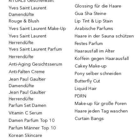
RITUALS Geschenkset
Glossing für die Haare
Yves Saint Laurent
Gua Sha Steine
Damendüfte
Rouge & Blush
Lip Tint & Lip Stain
Yves Saint Laurent Make-Up
Arabische Parfums
Yves Saint Laurent
Haare in der Sauna schützen
Herrendüfte
Festes Parfum
Yves Saint Laurent Parfum
Haarausfall im Alter
Herrendüfte
Koffein gegen Haarausfall
Anti-Aging Gesichtsserum
Cakey Make-up
Anti-Falten Creme
Pony selber schneiden
Jean Paul Gaultier
Butterfly Cut
Damendüfte
Liquid Hair
Jean Paul Gaultier
PDRN
Herrendüfte
Make-up für große Poren
Parfum Set Damen
Haare jeden Tag waschen
Vitamin C Serum
Curtain Bangs
Damen Parfum Top 10
Parfum Männer Top 10
Korean Skincare