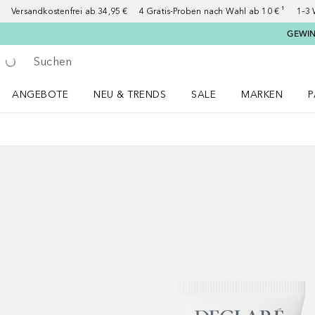
Versandkostenfrei ab 34,95 €
4 Gratis-Proben nach Wahl ab 10 € ¹
1–3 
GEWINN
Gehe zurück
Suche ausführen
ANGEBOTE
NEU & TRENDS
SALE
MARKEN
P
Angebote Menü öffnen
NEU & TRENDS Menü öffnen
MARKEN Menü ö
P