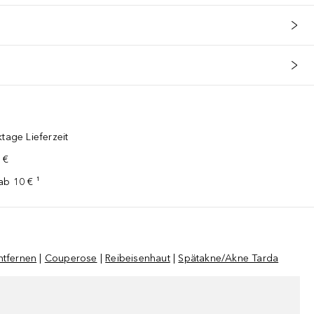
tage Lieferzeit
 €
ab 10 € ¹
ntfernen
|
Couperose
|
Reibeisenhaut
|
Spätakne/Akne Tarda