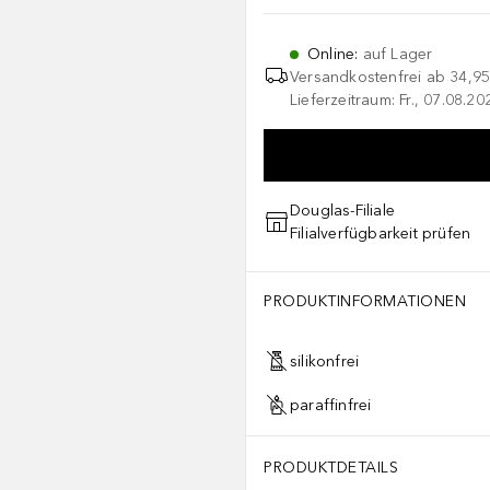
Online
:
auf Lager
Versandkostenfrei ab
34,95
Lieferzeitraum: Fr., 07.08.2
Douglas-Filiale
Filialverfügbarkeit prüfen
PRODUKTINFORMATIONEN
silikonfrei
paraffinfrei
PRODUKTDETAILS