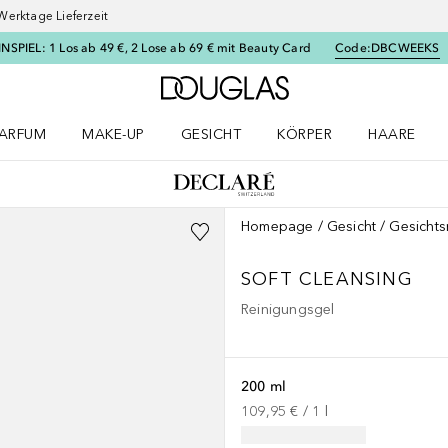
Werktage Lieferzeit
SPIEL: 1 Los ab 49 €, 2 Lose ab 69 € mit Beauty Card
Code:
DBCWEEKS
Zur Douglas Startseite
ARFUM
MAKE-UP
GESICHT
KÖRPER
HAARE
ffnen
arfum Menü öffnen
Make-up Menü öffnen
Gesicht Menü öffnen
Körper Menü öffnen
Haare Menü
Homepage
Gesicht
Gesichts
SOFT CLEANSING
Reinigungsgel
200 ml
109,95 €
 / 
1
l