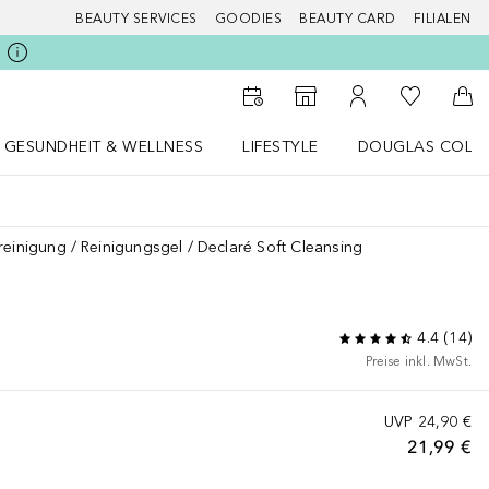
BEAUTY SERVICES
GOODIES
BEAUTY CARD
FILIALEN
Zu Meiner 
Zum Storefinder
Zu Meinem Kunde
Zum
GESUNDHEIT & WELLNESS
LIFESTYLE
DOUGLAS COLL
 öffnen
Gesundheit & Wellness Menü öffnen
LIFESTYLE Menü öffnen
Douglas Collecti
reinigung
Reinigungsgel
Declaré Soft Cleansing
4.4
(
14
)
Preise inkl. MwSt.
UVP
24,90 €
21,99 €