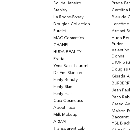
Sol de Janeiro
Prada Pa
Stanley
Carolina 
La Roche-Posay
Bleu de 
Douglas Collection
Lancôme L
Purelei
Armani S
MAC Cosmetics
Huda Beu
Puder
CHANEL
Valentin
HUDA BEAUTY
Donna
Prada
DIOR Sa
Yves Saint Laurent
Douglas 
Dr. Emi Skincare
Gisada 
Fenty Beauty
BURBERR
Fenty Skin
Jean Paul
Fenty Hair
Paco Rab
Caia Cosmetics
Creed Av
About Face
Maison Fr
Milk Makeup
Baccarat
ARMAF
YSL Blac
Transparent Lab