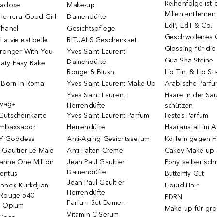
Reihenfolge ist d
radoxe
Make-up
Milien entfernen
Herrera Good Girl
Damendüfte
EdP, EdT & Co.
Chanel
Gesichtspflege
Geschwollenes 
a vie est belle
RITUALS Geschenkset
Glossing für di
tronger With You
Yves Saint Laurent
Gua Sha Steine
Damendüfte
aty Easy Bake
Rouge & Blush
Lip Tint & Lip St
o Born In Roma
Yves Saint Laurent Make-Up
Arabische Parf
Yves Saint Laurent
Haare in der Sa
uvage
Herrendüfte
schützen
Gutscheinkarte
Yves Saint Laurent Parfum
Festes Parfum
Ambassador
Herrendüfte
Haarausfall im A
Y Goddess
Anti-Aging Gesichtsserum
Koffein gegen H
 Gaultier Le Male
Anti-Falten Creme
Cakey Make-up
anne One Million
Jean Paul Gaultier
Pony selber sch
Damendüfte
entus
Butterfly Cut
Jean Paul Gaultier
ancis Kurkdjian
Liquid Hair
Herrendüfte
 Rouge 540
PDRN
Parfum Set Damen
k Opium
Make-up für gr
Vitamin C Serum