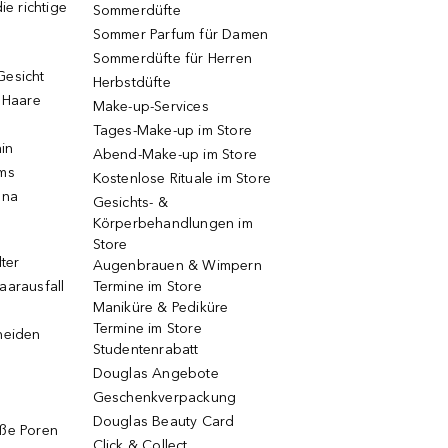
ie richtige
Sommerdüfte
Sommer Parfum für Damen
Sommerdüfte für Herren
Gesicht
Herbstdüfte
e Haare
Make-up-Services
Tages-Make-up im Store
ain
Abend-Make-up im Store
ums
Kostenlose Rituale im Store
una
Gesichts- &
Körperbehandlungen im
Store
lter
Augenbrauen & Wimpern
aarausfall
Termine im Store
Maniküre & Pediküre
Termine im Store
neiden
Studentenrabatt
Douglas Angebote
Geschenkverpackung
Douglas Beauty Card
oße Poren
Click & Collect