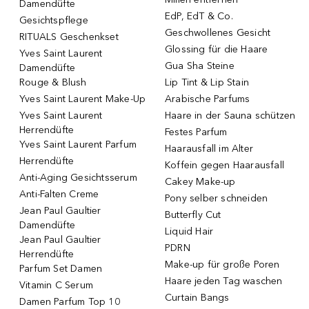
Damendüfte
EdP, EdT & Co.
Gesichtspflege
Geschwollenes Gesicht
RITUALS Geschenkset
Glossing für die Haare
Yves Saint Laurent
Gua Sha Steine
Damendüfte
Rouge & Blush
Lip Tint & Lip Stain
Yves Saint Laurent Make-Up
Arabische Parfums
Yves Saint Laurent
Haare in der Sauna schützen
Herrendüfte
Festes Parfum
Yves Saint Laurent Parfum
Haarausfall im Alter
Herrendüfte
Koffein gegen Haarausfall
Anti-Aging Gesichtsserum
Cakey Make-up
Anti-Falten Creme
Pony selber schneiden
Jean Paul Gaultier
Butterfly Cut
Damendüfte
Liquid Hair
Jean Paul Gaultier
PDRN
Herrendüfte
Make-up für große Poren
Parfum Set Damen
Haare jeden Tag waschen
Vitamin C Serum
Curtain Bangs
Damen Parfum Top 10