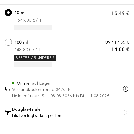
10 ml
15,49 €
1.549,00 €
 / 
1
l
100 ml
UVP
17,95 €
14,88 €
148,80 €
 / 
1
l
BESTER GRUNDPREIS
Online
:
auf Lager
Versandkostenfrei ab
34,95 €
Lieferzeitraum: Sa., 08.08.2026 bis Di., 11.08.2026
Douglas-Filiale
Filialverfügbarkeit prüfen
IN DEN WARENKORB