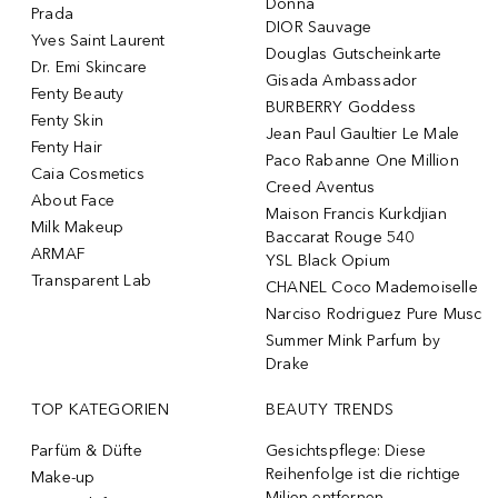
Donna
Prada
DIOR Sauvage
Yves Saint Laurent
Douglas Gutscheinkarte
Dr. Emi Skincare
Gisada Ambassador
Fenty Beauty
BURBERRY Goddess
Fenty Skin
Jean Paul Gaultier Le Male
Fenty Hair
Paco Rabanne One Million
Caia Cosmetics
Creed Aventus
About Face
Maison Francis Kurkdjian
Milk Makeup
Baccarat Rouge 540
ARMAF
YSL Black Opium
Transparent Lab
CHANEL Coco Mademoiselle
Narciso Rodriguez Pure Musc
Summer Mink Parfum by
Drake
TOP KATEGORIEN
BEAUTY TRENDS
Parfüm & Düfte
Gesichtspflege: Diese
Reihenfolge ist die richtige
Make-up
Milien entfernen