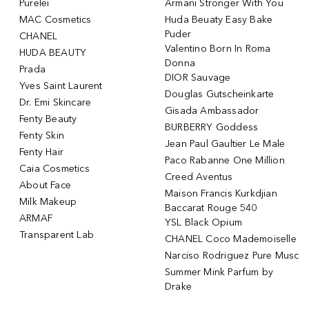
Purelei
Armani Stronger With You
MAC Cosmetics
Huda Beuaty Easy Bake
Puder
CHANEL
Valentino Born In Roma
HUDA BEAUTY
Donna
Prada
DIOR Sauvage
Yves Saint Laurent
Douglas Gutscheinkarte
Dr. Emi Skincare
Gisada Ambassador
Fenty Beauty
BURBERRY Goddess
Fenty Skin
Jean Paul Gaultier Le Male
Fenty Hair
Paco Rabanne One Million
Caia Cosmetics
Creed Aventus
About Face
Maison Francis Kurkdjian
Milk Makeup
Baccarat Rouge 540
ARMAF
YSL Black Opium
Transparent Lab
CHANEL Coco Mademoiselle
Narciso Rodriguez Pure Musc
Summer Mink Parfum by
Drake