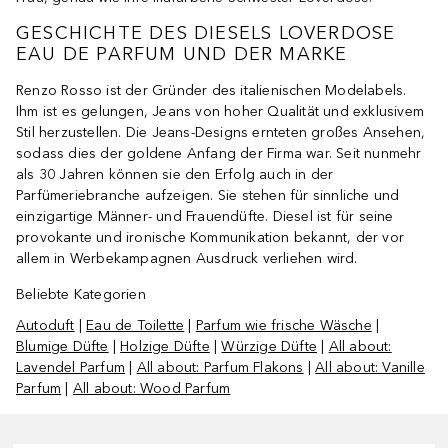
GESCHICHTE DES DIESELS LOVERDOSE
EAU DE PARFUM UND DER MARKE
Renzo Rosso ist der Gründer des italienischen Modelabels.
Ihm ist es gelungen, Jeans von hoher Qualität und exklusivem
Stil herzustellen. Die Jeans-Designs ernteten großes Ansehen,
sodass dies der goldene Anfang der Firma war. Seit nunmehr
als 30 Jahren können sie den Erfolg auch in der
Parfümeriebranche aufzeigen. Sie stehen für sinnliche und
einzigartige Männer- und Frauendüfte. Diesel ist für seine
provokante und ironische Kommunikation bekannt, der vor
allem in Werbekampagnen Ausdruck verliehen wird.
Beliebte Kategorien
Autoduft
|
Eau de Toilette
|
Parfum wie frische Wäsche
|
Blumige Düfte
|
Holzige Düfte
|
Würzige Düfte
|
All about:
Lavendel Parfum
|
All about: Parfum Flakons
|
All about: Vanille
Parfum
|
All about: Wood Parfum