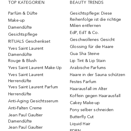
TOP KATEGORIEN
BEAUTY TRENDS
Parfüm & Düfte
Gesichtspflege: Diese
Reihenfolge ist die richtige
Make-up
Milien entfernen
Damendüfte
EdP, EdT & Co.
Gesichtspflege
Geschwollenes Gesicht
RITUALS Geschenkset
Glossing für die Haare
Yves Saint Laurent
Gua Sha Steine
Damendüfte
Rouge & Blush
Lip Tint & Lip Stain
Yves Saint Laurent Make-Up
Arabische Parfums
Yves Saint Laurent
Haare in der Sauna schützen
Herrendüfte
Festes Parfum
Yves Saint Laurent Parfum
Haarausfall im Alter
Herrendüfte
Koffein gegen Haarausfall
Anti-Aging Gesichtsserum
Cakey Make-up
Anti-Falten Creme
Pony selber schneiden
Jean Paul Gaultier
Butterfly Cut
Damendüfte
Liquid Hair
Jean Paul Gaultier
PDRN