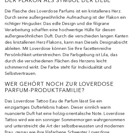
DER FLAKON ALS SYMBOL DER LIEBE
Die Flasche des Loverdose Parfums ist ein kristallenes Herz.
Durch seine außergewöhnliche Aufmachung ist der Flakon ein
richtiger Hingucker. Das edle Design und die filigrane
Verarbeitung schaffen eine hochwertige Hülle für diesen
außergewöhnlichen Duft. Durch die verschieden langen Kanten
des kristallenen Herz-Flakons, kann man Diesels Designabsicht
ableiten. Mit Loverdose können Sie Ihre facettenreiche
Persönlichkeit unterstreichen. Die Farbgebung ist Lila, das
durch die verschiedenen Flächen des Herzens leicht
schimmernd wirkt. Die Farbe steht für Individualität und
Selbstvertrauen.
WER GEHÖRT NOCH ZUR LOVERDOSE
PARFUM-PRODUKTFAMILIE?
Das Loverdose Tattoo Eau de Parfum lässt Sie ein
einzigartiges Dufterlebnis haben. Dieser sinnlich warm
nuancierte Duft hat eine holzig-orientalische Note. Loverdose
Tattoo wird wie ein sonniger Sommermorgen wahrgenommen
und unterstreicht die Art der selbstbewussten und modernen
Frau, genau wie ihre lilafarbene Schwester Loverdose.