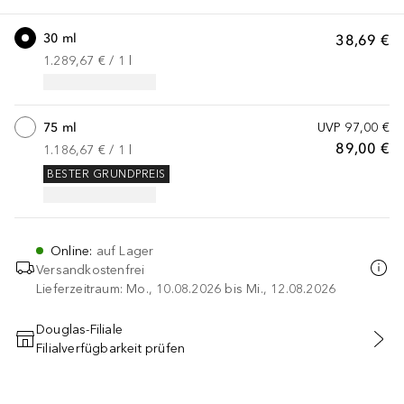
30 ml
38,69 €
1.289,67 €
 / 
1
l
75 ml
UVP
97,00 €
89,00 €
1.186,67 €
 / 
1
l
BESTER GRUNDPREIS
Online
:
auf Lager
Versandkostenfrei
Lieferzeitraum: Mo., 10.08.2026 bis Mi., 12.08.2026
Douglas-Filiale
Filialverfügbarkeit prüfen
IN DEN WARENKORB