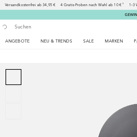
Versandkostenfrei ab 34,95 €
4 Gratis-Proben nach Wahl ab 10 € ¹
1–3 
GEWINN
Gehe zurück
Suche ausführen
ANGEBOTE
NEU & TRENDS
SALE
MARKEN
P
Angebote Menü öffnen
NEU & TRENDS Menü öffnen
MARKEN Menü ö
P