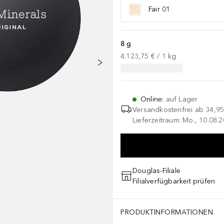
Fair 01
8 g
4.123,75 €
 / 
1
kg
Online
:
auf Lager
Versandkostenfrei ab
34,95
Lieferzeitraum: Mo., 10.08.2
Douglas-Filiale
Filialverfügbarkeit prüfen
PRODUKTINFORMATIONEN