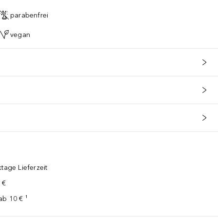
parabenfrei
vegan
tage Lieferzeit
 €
ab 10 € ¹