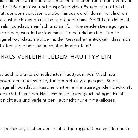
aus, die zu Hautirritationen oder Unreinheiten führen und vertraut
auf die Bedürfnisse und Ansprüche vieler Frauen ein und wird
Haut, sondern schützen darüber hinaus durch den mineralischen
offe ist auch das natürliche und angenehme Gefühl auf der Haut.
inerals Foundation einfach und sanft, in kreisenden Bewegungen,
ocknen, wunderbar kaschiert. Die natürlichen Inhaltstoffe
riginal Foundation wurde mit der Gewissheit entwickelt, dass sich
toffen und einem natürlich strahlenden Teint!
RALS VERLEIHT JEDEM HAUTTYP EIN
 es auch die unterschiedlichsten Hauttypen. Von Mischhaut,
hwertigen Inhaltsstoffe, für jeden Hauttyp geeignet. Selbst
Original Foundation kaschiert mit einer herausragenden Deckkraft
des Gefühl auf der Haut. Ein makelloses gleichmäßiges Finish
nicht aus und verleiht der Haut nicht nur ein makelloses
nen perfekten, strahlenden Teint aufgetragen. Diese werden auch