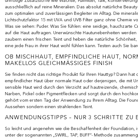
unnötige Zusatzstoffe wie Wachse, Füllmittel, Talk, Konservierungs
ausschließlich auf reine Mineralien. Das absolut natürliche Bea
zum optimalen und zuverlässigen Begleiter im Alltag. Die minera
Lichtschutzfaktor 15 mit UVA und UVB Filter ganz ohne Chemie vo
Was sie sehen: Puder. Was Sie fühlen: eine seidige, hauchzarte C
auf die Haut auftragen. Unerwünschte Hautunebenheiten werden d
zaubern einen frischen Teint und heben die natürliche Schönheit, 
eine jede Frau in ihrer Haut wohl fühlen kann. Testen auch Sie b
OB MISCHHAUT, EMPFINDLICHE HAUT, NOR
MAKELLOS GLEICHMÄSSIGES FINISH
Sie finden nicht das richtige Produkt für Ihren Hauttyp? Dann hat
empfindlicher Haut über normale Haut oder derjenigen, die mit Unr
sensible Haut wird durch den Verzicht auf hautreizende, chemisch
Narben, Pickel oder Pigmentflecken und sorgt durch den hochkonz
gehört vom ersten Tag der Anwendung zu Ihrem Alltag. Die Foundat
Aussehen sondern einen strahlenden Teint.
ANWENDUNGSTIPPS – NUR 3 SCHRITTE ZU 
So leicht und angenehm wie die Beschaffenheit der Foundation, is
unter der sogenannten „SWIRL, TAP, BUFF“- Methode zusammeng