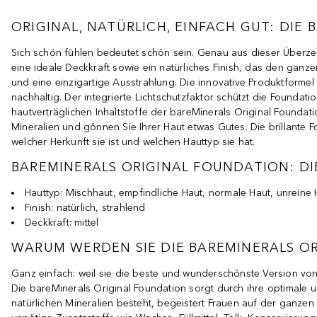
ORIGINAL, NATÜRLICH, EINFACH GUT: DIE
Sich schön fühlen bedeutet schön sein. Genau aus dieser Überzeu
eine ideale Deckkraft sowie ein natürliches Finish, das den ganze
und eine einzigartige Ausstrahlung. Die innovative Produktformel
nachhaltig. Der integrierte Lichtschutzfaktor schützt die Founda
hautverträglichen Inhaltstoffe der bareMinerals Original Foundati
Mineralien und gönnen Sie Ihrer Haut etwas Gutes. Die brillante F
welcher Herkunft sie ist und welchen Hauttyp sie hat.
BAREMINERALS ORIGINAL FOUNDATION: DI
Hauttyp: Mischhaut, empfindliche Haut, normale Haut, unreine 
Finish: natürlich, strahlend
Deckkraft: mittel
WARUM WERDEN SIE DIE BAREMINERALS OR
Ganz einfach: weil sie die beste und wunderschönste Version von
Die bareMinerals Original Foundation sorgt durch ihre optimale un
eeinflusst. Die bareMinerals Original SPF 15 Foundation wird aus nu
natürlichen Mineralien besteht, begeistert Frauen auf der ganzen