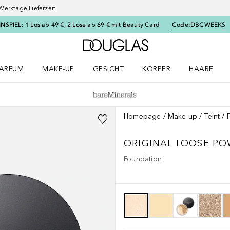
Werktage Lieferzeit
SPIEL: 1 Los ab 49 €, 2 Lose ab 69 € mit Beauty Card
Code:
DBCWEEKS
Zur Douglas Startseite
ARFUM
MAKE-UP
GESICHT
KÖRPER
HAARE
ffnen
arfum Menü öffnen
Make-up Menü öffnen
Gesicht Menü öffnen
Körper Menü öffnen
Haare Menü
Homepage
Make-up
Teint
ORIGINAL
LOOSE PO
Foundation