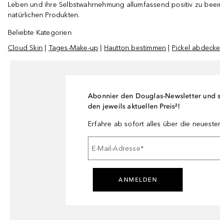
Leben und ihre Selbstwahrnehmung allumfassend positiv zu beeinf
natürlichen Produkten.
Beliebte Kategorien
Cloud Skin
|
Tages-Make-up
|
Hautton bestimmen
|
Pickel abdeck
Abonnier den Douglas-Newsletter und si
den jeweils aktuellen Preis²!
Erfahre ab sofort alles über die neuest
E-Mail-Adresse
*
ANMELDEN