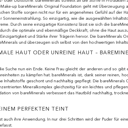
- oder Duftstoffe. bareMinerals schließt all die Stoffe in Produkten 
uty-Make-up bareMinerals Original Foundation geht mit Überzeugung 
lischen Stoffe sorgen nicht nur für ein angenehmes Gefühl auf der 
r Sonneneinstrahlung. So einzigartig, wie die ausgewählten Inhaltst
reme. Durch seine einzigartige Konsistenz lässt sie sich die bareM
urch die optimale und ebenmäßige Deckkraft, ohne die Haut auszutr
Einzigartigkeit und Stärke ihrer Trägerin hervor. Die bareMinerals O
areMinerals und überzeugen sich selbst von den hochwertigen Inhalts
MALE HAUT ODER UNREINE HAUT – BAREMINE
 die Suche nun ein Ende. Keine Frau gleicht der anderen und so gibt
einheiten zu kämpfen hat. bareMinerals ist, dank seiner reinen, hoc
e Inhaltstoffe geschont und nachhaltig gepflegt. Die bareMinerals 
entrierten Mineralkomplex gleichzeitig für ein leichtes und pflegen
ion von bareMinerals verbessert das Hautbild nachhaltig, trocknet 
EINEM PERFEKTEN TEINT
t auch ihre Anwendung. In nur drei Schritten wird der Puder für ei
efasst.