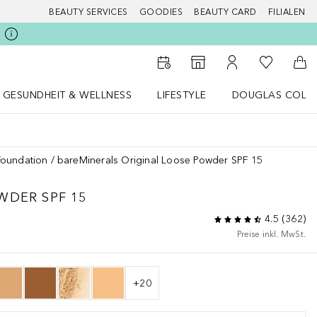
BEAUTY SERVICES
GOODIES
BEAUTY CARD
FILIALEN
Zu Meiner 
Zum Storefinder
Zu Meinem Kunde
Zum
GESUNDHEIT & WELLNESS
LIFESTYLE
DOUGLAS COLL
 öffnen
Gesundheit & Wellness Menü öffnen
LIFESTYLE Menü öffnen
Douglas Collecti
Foundation
bareMinerals Original Loose Powder SPF 15
WDER SPF 15
4.5
(
362
)
Preise inkl. MwSt.
+
20