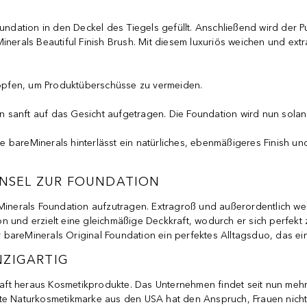
Foundation in den Deckel des Tiegels gefüllt. Anschließend wird de
erals Beautiful Finish Brush. Mit diesem luxuriös weichen und ext
klopfen, um Produktüberschüsse zu vermeiden.
 sanft auf das Gesicht aufgetragen. Die Foundation wird nun sola
 bareMinerals hinterlässt ein natürliches, ebenmäßigeres Finish un
PINSEL ZUR FOUNDATION
Minerals Foundation aufzutragen. Extragroß und außerordentlich wei
on und erzielt eine gleichmäßige Deckkraft, wodurch er sich perf
er bareMinerals Original Foundation ein perfektes Alltagsduo, das ei
NZIGARTIG
ft heraus Kosmetikprodukte. Das Unternehmen findet seit nun mehr
bte Naturkosmetikmarke aus den USA hat den Anspruch, Frauen nicht