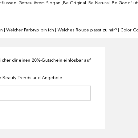
lussen. Getreu ihrem Slogan „Be Original. Be Natural. Be Good“ üb
en
|
Welcher Farbtyp bin ich
|
Welches Rouge passt zu mir?
|
Color Co
cher dir einen 20%-Gutschein einlösbar auf
en Beauty-Trends und Angebote.