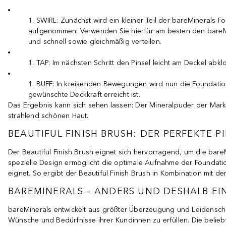
SWIRL: Zunächst wird ein kleiner Teil der bareMinerals 
aufgenommen. Verwenden Sie hierfür am besten den bareMin
und schnell sowie gleichmäßig verteilen.
TAP: Im nächsten Schritt den Pinsel leicht am Deckel ab
BUFF: In kreisenden Bewegungen wird nun die Foundation
gewünschte Deckkraft erreicht ist.
Das Ergebnis kann sich sehen lassen: Der Mineralpuder der Marke
strahlend schönen Haut.
BEAUTIFUL FINISH BRUSH: DER PERFEKTE 
Der Beautiful Finish Brush eignet sich hervorragend, um die bare
spezielle Design ermöglicht die optimale Aufnahme der Foundati
eignet. So ergibt der Beautiful Finish Brush in Kombination mit d
BAREMINERALS – ANDERS UND DESHALB EI
bareMinerals entwickelt aus größter Überzeugung und Leidenscha
Wünsche und Bedürfnisse ihrer Kundinnen zu erfüllen. Die belie