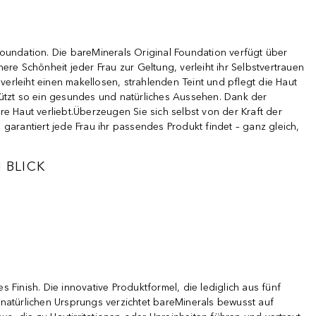
oundation. Die bareMinerals Original Foundation verfügt über
ere Schönheit jeder Frau zur Geltung, verleiht ihr Selbstvertrauen
verleiht einen makellosen, strahlenden Teint und pflegt die Haut
stützt so ein gesundes und natürliches Aussehen. Dank der
re Haut verliebt.Überzeugen Sie sich selbst von der Kraft der
 garantiert jede Frau ihr passendes Produkt findet – ganz gleich,
 BLICK
 Finish. Die innovative Produktformel, die lediglich aus fünf
t. Das bareMinerals Mineralien-Make-up gibt es in 20 verschiedenen 
n natürlichen Ursprungs verzichtet bareMinerals bewusst auf