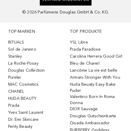
©
2026
Parfümerie Douglas GmbH & Co. KG.
TOP-MARKEN
TOP PRODUKTE
RITUALS
YSL Libre
Sol de Janeiro
Prada Paradoxe
Stanley
Carolina Herrera Good Girl
La Roche-Posay
Bleu de Chanel
Douglas Collection
Lancôme La vie est belle
Purelei
Armani Stronger With You
MAC Cosmetics
Huda Beuaty Easy Bake
Puder
CHANEL
Valentino Born In Roma
HUDA BEAUTY
Donna
Prada
DIOR Sauvage
Yves Saint Laurent
Douglas Gutscheinkarte
Dr. Emi Skincare
Gisada Ambassador
Fenty Beauty
BURBERRY Goddess