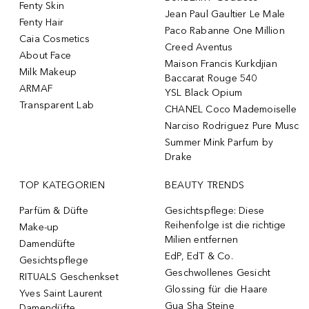
Fenty Skin
Jean Paul Gaultier Le Male
Fenty Hair
Paco Rabanne One Million
Caia Cosmetics
Creed Aventus
About Face
Maison Francis Kurkdjian
Milk Makeup
Baccarat Rouge 540
ARMAF
YSL Black Opium
Transparent Lab
CHANEL Coco Mademoiselle
Narciso Rodriguez Pure Musc
Summer Mink Parfum by
Drake
TOP KATEGORIEN
BEAUTY TRENDS
Parfüm & Düfte
Gesichtspflege: Diese
Reihenfolge ist die richtige
Make-up
Milien entfernen
Damendüfte
EdP, EdT & Co.
Gesichtspflege
Geschwollenes Gesicht
RITUALS Geschenkset
Glossing für die Haare
Yves Saint Laurent
Gua Sha Steine
Damendüfte