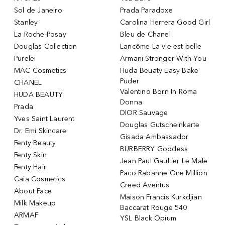
Sol de Janeiro
Prada Paradoxe
Stanley
Carolina Herrera Good Girl
La Roche-Posay
Bleu de Chanel
Douglas Collection
Lancôme La vie est belle
Purelei
Armani Stronger With You
MAC Cosmetics
Huda Beuaty Easy Bake
Puder
CHANEL
Valentino Born In Roma
HUDA BEAUTY
Donna
Prada
DIOR Sauvage
Yves Saint Laurent
Douglas Gutscheinkarte
Dr. Emi Skincare
Gisada Ambassador
Fenty Beauty
BURBERRY Goddess
Fenty Skin
Jean Paul Gaultier Le Male
Fenty Hair
Paco Rabanne One Million
Caia Cosmetics
Creed Aventus
About Face
Maison Francis Kurkdjian
Milk Makeup
Baccarat Rouge 540
ARMAF
YSL Black Opium