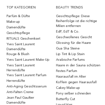
TOP KATEGORIEN
BEAUTY TRENDS
Parfüm & Düfte
Gesichtspflege: Diese
Reihenfolge ist die richtige
Make-up
Milien entfernen
Damendüfte
EdP, EdT & Co.
Gesichtspflege
Geschwollenes Gesicht
RITUALS Geschenkset
Glossing für die Haare
Yves Saint Laurent
Gua Sha Steine
Damendüfte
Rouge & Blush
Lip Tint & Lip Stain
Yves Saint Laurent Make-Up
Arabische Parfums
Yves Saint Laurent
Haare in der Sauna schützen
Herrendüfte
Festes Parfum
Yves Saint Laurent Parfum
Haarausfall im Alter
Herrendüfte
Koffein gegen Haarausfall
Anti-Aging Gesichtsserum
Cakey Make-up
Anti-Falten Creme
Pony selber schneiden
Jean Paul Gaultier
Butterfly Cut
Damendüfte
Liquid Hair