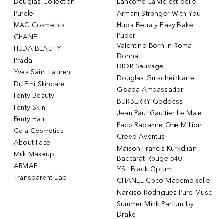
Douglas Collection
Lancôme La vie est belle
Purelei
Armani Stronger With You
MAC Cosmetics
Huda Beuaty Easy Bake
Puder
CHANEL
Valentino Born In Roma
HUDA BEAUTY
Donna
Prada
DIOR Sauvage
Yves Saint Laurent
Douglas Gutscheinkarte
Dr. Emi Skincare
Gisada Ambassador
Fenty Beauty
BURBERRY Goddess
Fenty Skin
Jean Paul Gaultier Le Male
Fenty Hair
Paco Rabanne One Million
Caia Cosmetics
Creed Aventus
About Face
Maison Francis Kurkdjian
Milk Makeup
Baccarat Rouge 540
ARMAF
YSL Black Opium
Transparent Lab
CHANEL Coco Mademoiselle
Narciso Rodriguez Pure Musc
Summer Mink Parfum by
Drake