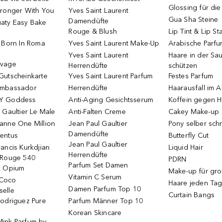
Glossing für di
tronger With You
Yves Saint Laurent
Gua Sha Steine
Damendüfte
aty Easy Bake
Rouge & Blush
Lip Tint & Lip St
o Born In Roma
Yves Saint Laurent Make-Up
Arabische Parf
Yves Saint Laurent
Haare in der Sa
uvage
Herrendüfte
schützen
Gutscheinkarte
Yves Saint Laurent Parfum
Festes Parfum
Ambassador
Herrendüfte
Haarausfall im A
Y Goddess
Anti-Aging Gesichtsserum
Koffein gegen H
 Gaultier Le Male
Anti-Falten Creme
Cakey Make-up
anne One Million
Jean Paul Gaultier
Pony selber sch
Damendüfte
entus
Butterfly Cut
Jean Paul Gaultier
ancis Kurkdjian
Liquid Hair
Herrendüfte
 Rouge 540
PDRN
Parfum Set Damen
k Opium
Make-up für gr
Vitamin C Serum
Coco
Haare jeden Ta
Damen Parfum Top 10
elle
Curtain Bangs
Rodriguez Pure
Parfum Männer Top 10
Korean Skincare
ink Parfum by