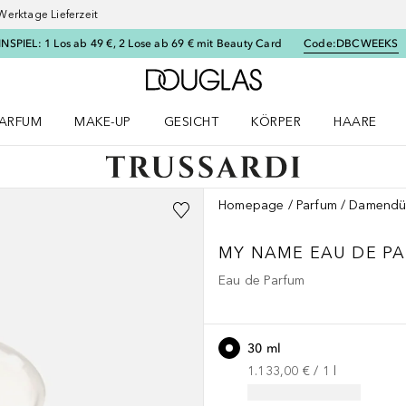
Werktage Lieferzeit
SPIEL: 1 Los ab 49 €, 2 Lose ab 69 € mit Beauty Card
Code:
DBCWEEKS
Zur Douglas Startseite
ARFUM
MAKE-UP
GESICHT
KÖRPER
HAARE
ffnen
arfum Menü öffnen
Make-up Menü öffnen
Gesicht Menü öffnen
Körper Menü öffnen
Haare Menü
Homepage
Parfum
Damendü
MY NAME
EAU DE P
Eau de Parfum
30 ml
1.133,00 €
 / 
1
l