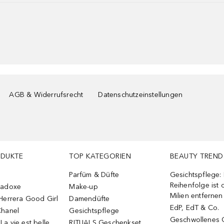
AGB & Widerrufsrecht
Datenschutzeinstellungen
ODUKTE
TOP KATEGORIEN
BEAUTY TREND
Parfüm & Düfte
Gesichtspflege:
Reihenfolge ist d
radoxe
Make-up
Milien entfernen
Herrera Good Girl
Damendüfte
EdP, EdT & Co.
Chanel
Gesichtspflege
Geschwollenes 
a vie est belle
RITUALS Geschenkset