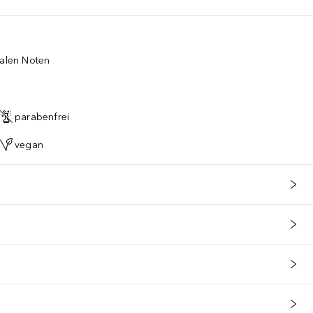
ralen Noten
parabenfrei
vegan