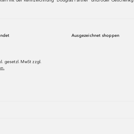
dukten mit der Kennzeichnung "Douglas Partner" und/oder Geschenk
endet
Ausgezeichnet shoppen
kl. gesetzl. MwSt zzgl.
en.