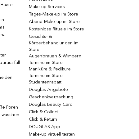
e Haare
Make-up-Services
Tages-Make-up im Store
ain
Abend-Make-up im Store
ums
Kostenlose Rituale im Store
una
Gesichts- &
Körperbehandlungen im
Store
lter
Augenbrauen & Wimpern
aarausfall
Termine im Store
Maniküre & Pediküre
Termine im Store
neiden
Studentenrabatt
Douglas Angebote
Geschenkverpackung
Douglas Beauty Card
oße Poren
Click & Collect
g waschen
Click & Return
DOUGLAS App
Make-up virtuell testen