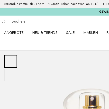
Versandkostenfrei ab 34,95 €
4 Gratis-Proben nach Wahl ab 10 € ¹
1–3 
GEWINN
Gehe zurück
Suche ausführen
ANGEBOTE
NEU & TRENDS
SALE
MARKEN
P
Angebote Menü öffnen
NEU & TRENDS Menü öffnen
MARKEN Menü ö
P