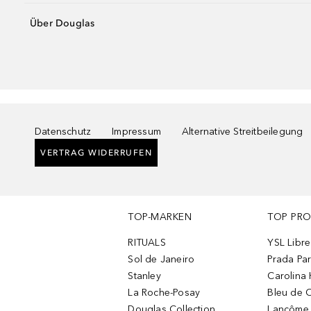
Über Douglas
Datenschutz
Impressum
Alternative Streitbeilegung
VERTRAG WIDERRUFEN
TOP-MARKEN
TOP PR
RITUALS
YSL Libre
Sol de Janeiro
Prada Pa
Stanley
Carolina 
La Roche-Posay
Bleu de 
Douglas Collection
Lancôme L