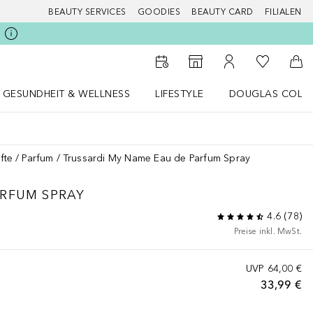
BEAUTY SERVICES
GOODIES
BEAUTY CARD
FILIALEN
Zu Meiner 
Zum Storefinder
Zu Meinem Kunde
Zum
GESUNDHEIT & WELLNESS
LIFESTYLE
DOUGLAS COLL
 öffnen
Gesundheit & Wellness Menü öffnen
LIFESTYLE Menü öffnen
Douglas Collecti
fte
Parfum
Trussardi My Name Eau de Parfum Spray
ARFUM SPRAY
4.6
(
78
)
Preise inkl. MwSt.
UVP
64,00 €
33,99 €