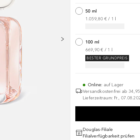
50 ml
1.059,80 €
 / 
1
l
100 ml
669,90 €
 / 
1
l
BESTER GRUNDPREIS
Online
:
auf Lager
Versandkostenfrei ab
34,95
Lieferzeitraum: Fr., 07.08.2
Douglas-Filiale
Filialverfügbarkeit prüfen