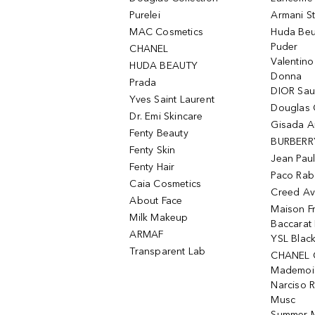
Purelei
Armani S
MAC Cosmetics
Huda Beu
Puder
CHANEL
Valentin
HUDA BEAUTY
Donna
Prada
DIOR Sa
Yves Saint Laurent
Douglas 
Dr. Emi Skincare
Gisada 
Fenty Beauty
BURBERR
Fenty Skin
Jean Paul
Fenty Hair
Paco Rab
Caia Cosmetics
Creed Av
About Face
Maison Fr
Milk Makeup
Baccarat
ARMAF
YSL Blac
Transparent Lab
CHANEL 
Mademois
Narciso 
Musc
Summer M