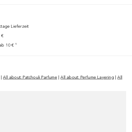
tage Lieferzeit
 €
ab 10 € ¹
|
All about: Patchouli Parfume
|
All about: Perfume Layering
|
All