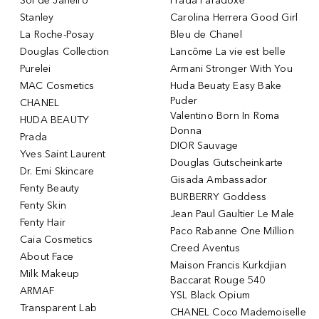
Sol de Janeiro
Prada Paradoxe
Stanley
Carolina Herrera Good Girl
La Roche-Posay
Bleu de Chanel
Douglas Collection
Lancôme La vie est belle
Purelei
Armani Stronger With You
MAC Cosmetics
Huda Beuaty Easy Bake
Puder
CHANEL
Valentino Born In Roma
HUDA BEAUTY
Donna
Prada
DIOR Sauvage
Yves Saint Laurent
Douglas Gutscheinkarte
Dr. Emi Skincare
Gisada Ambassador
Fenty Beauty
BURBERRY Goddess
Fenty Skin
Jean Paul Gaultier Le Male
Fenty Hair
Paco Rabanne One Million
Caia Cosmetics
Creed Aventus
About Face
Maison Francis Kurkdjian
Milk Makeup
Baccarat Rouge 540
ARMAF
YSL Black Opium
Transparent Lab
CHANEL Coco Mademoiselle