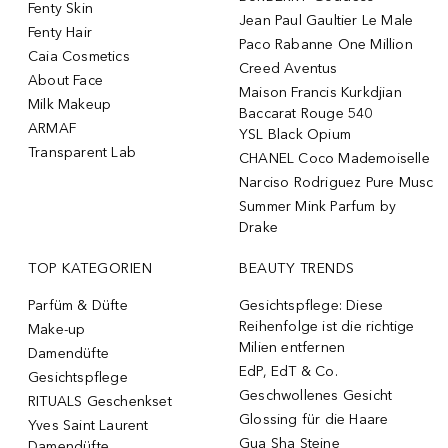
Fenty Skin
Jean Paul Gaultier Le Male
Fenty Hair
Paco Rabanne One Million
Caia Cosmetics
Creed Aventus
About Face
Maison Francis Kurkdjian
Milk Makeup
Baccarat Rouge 540
ARMAF
YSL Black Opium
Transparent Lab
CHANEL Coco Mademoiselle
Narciso Rodriguez Pure Musc
Summer Mink Parfum by
Drake
TOP KATEGORIEN
BEAUTY TRENDS
Parfüm & Düfte
Gesichtspflege: Diese
Reihenfolge ist die richtige
Make-up
Milien entfernen
Damendüfte
EdP, EdT & Co.
Gesichtspflege
Geschwollenes Gesicht
RITUALS Geschenkset
Glossing für die Haare
Yves Saint Laurent
Gua Sha Steine
Damendüfte