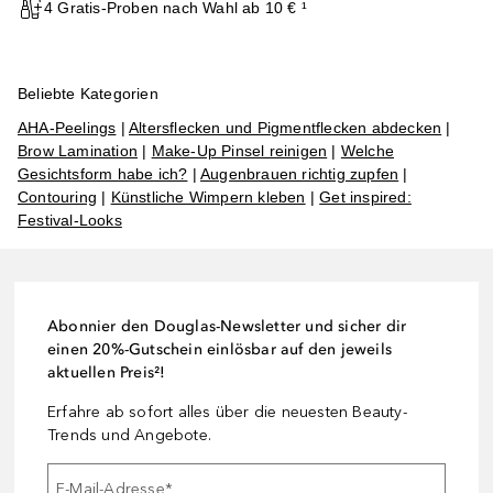
4 Gratis-Proben nach Wahl ab 10 € ¹
Beliebte Kategorien
AHA-Peelings
|
Altersflecken und Pigmentflecken abdecken
|
Brow Lamination
|
Make-Up Pinsel reinigen
|
Welche
Gesichtsform habe ich?
|
Augenbrauen richtig zupfen
|
Contouring
|
Künstliche Wimpern kleben
|
Get inspired:
Festival-Looks
Abonnier den Douglas-Newsletter und sicher dir
einen 20%-Gutschein einlösbar auf den jeweils
aktuellen Preis²!
Erfahre ab sofort alles über die neuesten Beauty-
Trends und Angebote.
E-Mail-Adresse
*