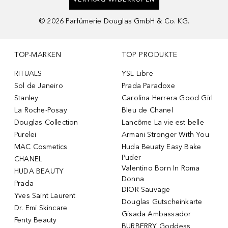
©
2026
Parfümerie Douglas GmbH & Co. KG.
TOP-MARKEN
TOP PRODUKTE
RITUALS
YSL Libre
Sol de Janeiro
Prada Paradoxe
Stanley
Carolina Herrera Good Girl
La Roche-Posay
Bleu de Chanel
Douglas Collection
Lancôme La vie est belle
Purelei
Armani Stronger With You
MAC Cosmetics
Huda Beuaty Easy Bake
Puder
CHANEL
Valentino Born In Roma
HUDA BEAUTY
Donna
Prada
DIOR Sauvage
Yves Saint Laurent
Douglas Gutscheinkarte
Dr. Emi Skincare
Gisada Ambassador
Fenty Beauty
BURBERRY Goddess