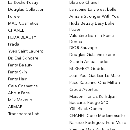
La Roche-Posay
Bleu de Chanel
Douglas Collection
Lancôme La vie est belle
Purelei
Armani Stronger With You
MAC Cosmetics
Huda Beuaty Easy Bake
Puder
CHANEL
Valentino Born In Roma
HUDA BEAUTY
Donna
Prada
DIOR Sauvage
Yves Saint Laurent
Douglas Gutscheinkarte
Dr. Emi Skincare
Gisada Ambassador
Fenty Beauty
BURBERRY Goddess
Fenty Skin
Jean Paul Gaultier Le Male
Fenty Hair
Paco Rabanne One Million
Caia Cosmetics
Creed Aventus
About Face
Maison Francis Kurkdjian
Milk Makeup
Baccarat Rouge 540
ARMAF
YSL Black Opium
Transparent Lab
CHANEL Coco Mademoiselle
Narciso Rodriguez Pure Musc
Summer Mink Parfum by