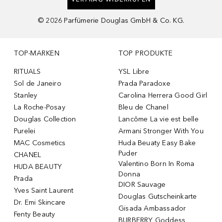
©
2026
Parfümerie Douglas GmbH & Co. KG.
TOP-MARKEN
TOP PRODUKTE
RITUALS
YSL Libre
Sol de Janeiro
Prada Paradoxe
Stanley
Carolina Herrera Good Girl
La Roche-Posay
Bleu de Chanel
Douglas Collection
Lancôme La vie est belle
Purelei
Armani Stronger With You
MAC Cosmetics
Huda Beuaty Easy Bake
Puder
CHANEL
Valentino Born In Roma
HUDA BEAUTY
Donna
Prada
DIOR Sauvage
Yves Saint Laurent
Douglas Gutscheinkarte
Dr. Emi Skincare
Gisada Ambassador
Fenty Beauty
BURBERRY Goddess