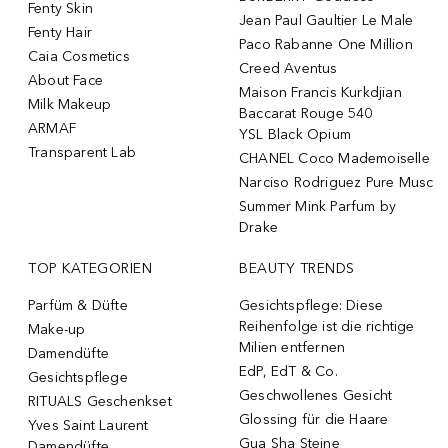
Fenty Skin
Jean Paul Gaultier Le Male
Fenty Hair
Paco Rabanne One Million
Caia Cosmetics
Creed Aventus
About Face
Maison Francis Kurkdjian
Milk Makeup
Baccarat Rouge 540
ARMAF
YSL Black Opium
Transparent Lab
CHANEL Coco Mademoiselle
Narciso Rodriguez Pure Musc
Summer Mink Parfum by
Drake
TOP KATEGORIEN
BEAUTY TRENDS
Parfüm & Düfte
Gesichtspflege: Diese
Reihenfolge ist die richtige
Make-up
Milien entfernen
Damendüfte
EdP, EdT & Co.
Gesichtspflege
Geschwollenes Gesicht
RITUALS Geschenkset
Glossing für die Haare
Yves Saint Laurent
Gua Sha Steine
Damendüfte