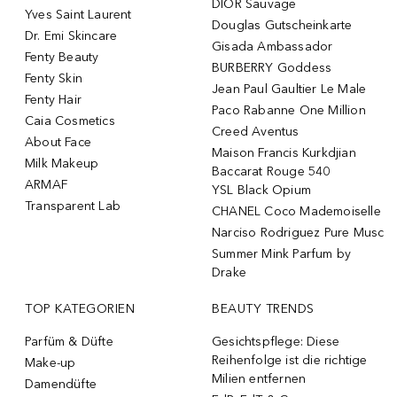
DIOR Sauvage
Yves Saint Laurent
Douglas Gutscheinkarte
Dr. Emi Skincare
Gisada Ambassador
Fenty Beauty
BURBERRY Goddess
Fenty Skin
Jean Paul Gaultier Le Male
Fenty Hair
Paco Rabanne One Million
Caia Cosmetics
Creed Aventus
About Face
Maison Francis Kurkdjian
Milk Makeup
Baccarat Rouge 540
ARMAF
YSL Black Opium
Transparent Lab
CHANEL Coco Mademoiselle
Narciso Rodriguez Pure Musc
Summer Mink Parfum by
Drake
TOP KATEGORIEN
BEAUTY TRENDS
Parfüm & Düfte
Gesichtspflege: Diese
Reihenfolge ist die richtige
Make-up
Milien entfernen
Damendüfte