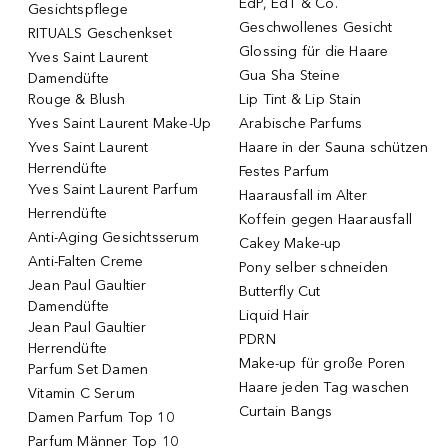
EdP, EdT & Co.
Gesichtspflege
Geschwollenes Gesicht
RITUALS Geschenkset
Glossing für die Haare
Yves Saint Laurent
Gua Sha Steine
Damendüfte
Rouge & Blush
Lip Tint & Lip Stain
Yves Saint Laurent Make-Up
Arabische Parfums
Yves Saint Laurent
Haare in der Sauna schützen
Herrendüfte
Festes Parfum
Yves Saint Laurent Parfum
Haarausfall im Alter
Herrendüfte
Koffein gegen Haarausfall
Anti-Aging Gesichtsserum
Cakey Make-up
Anti-Falten Creme
Pony selber schneiden
Jean Paul Gaultier
Butterfly Cut
Damendüfte
Liquid Hair
Jean Paul Gaultier
PDRN
Herrendüfte
Make-up für große Poren
Parfum Set Damen
Haare jeden Tag waschen
Vitamin C Serum
Curtain Bangs
Damen Parfum Top 10
Parfum Männer Top 10