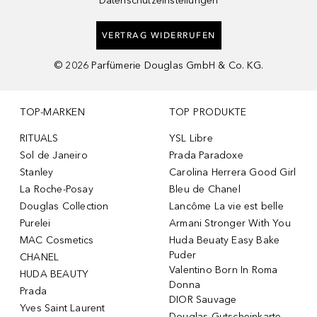
Datenschutzeinstellungen
VERTRAG WIDERRUFEN
©
2026
Parfümerie Douglas GmbH & Co. KG.
TOP-MARKEN
TOP PRODUKTE
RITUALS
YSL Libre
Sol de Janeiro
Prada Paradoxe
Stanley
Carolina Herrera Good Girl
La Roche-Posay
Bleu de Chanel
Douglas Collection
Lancôme La vie est belle
Purelei
Armani Stronger With You
MAC Cosmetics
Huda Beuaty Easy Bake
Puder
CHANEL
Valentino Born In Roma
HUDA BEAUTY
Donna
Prada
DIOR Sauvage
Yves Saint Laurent
Douglas Gutscheinkarte