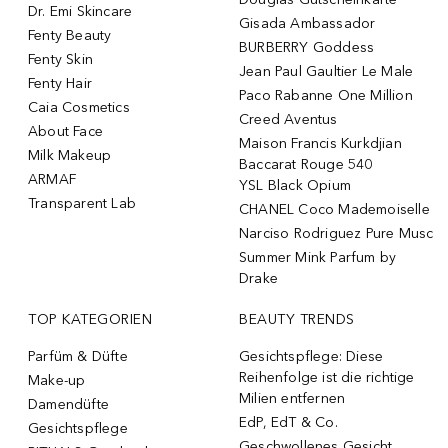
Dr. Emi Skincare
Gisada Ambassador
Fenty Beauty
BURBERRY Goddess
Fenty Skin
Jean Paul Gaultier Le Male
Fenty Hair
Paco Rabanne One Million
Caia Cosmetics
Creed Aventus
About Face
Maison Francis Kurkdjian
Milk Makeup
Baccarat Rouge 540
ARMAF
YSL Black Opium
Transparent Lab
CHANEL Coco Mademoiselle
Narciso Rodriguez Pure Musc
Summer Mink Parfum by
Drake
TOP KATEGORIEN
BEAUTY TRENDS
Parfüm & Düfte
Gesichtspflege: Diese
Reihenfolge ist die richtige
Make-up
Milien entfernen
Damendüfte
EdP, EdT & Co.
Gesichtspflege
Geschwollenes Gesicht