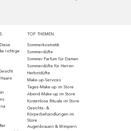
S
TOP THEMEN
 Diese
Sommerkosmetik
ie richtige
Sommerdüfte
Sommer Parfum für Damen
Sommerdüfte für Herren
Gesicht
Herbstdüfte
e Haare
Make-up-Services
Tages-Make-up im Store
ain
Abend-Make-up im Store
ums
Kostenlose Rituale im Store
una
Gesichts- &
Körperbehandlungen im
Store
lter
Augenbrauen & Wimpern