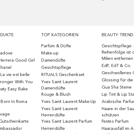
ODUKTE
TOP KATEGORIEN
BEAUTY TREND
Parfüm & Düfte
Gesichtspflege:
Reihenfolge ist d
radoxe
Make-up
Milien entfernen
Herrera Good Girl
Damendüfte
EdP, EdT & Co.
Chanel
Gesichtspflege
Geschwollenes 
a vie est belle
RITUALS Geschenkset
Glossing für di
tronger With You
Yves Saint Laurent
Gua Sha Steine
Damendüfte
aty Easy Bake
Rouge & Blush
Lip Tint & Lip St
o Born In Roma
Yves Saint Laurent Make-Up
Arabische Parf
Yves Saint Laurent
Haare in der Sa
uvage
Herrendüfte
schützen
Gutscheinkarte
Yves Saint Laurent Parfum
Festes Parfum
Ambassador
Herrendüfte
Haarausfall im A