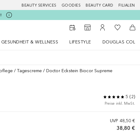
BEAUTY SERVICES
GOODIES
BEAUTY CARD
FILIALEN
!
Zu Meiner 
Zum Storefinder
Zu Meinem Kunde
Zum
GESUNDHEIT & WELLNESS
LIFESTYLE
DOUGLAS COLL
 öffnen
Gesundheit & Wellness Menü öffnen
LIFESTYLE Menü öffnen
Douglas Collecti
pflege
Tagescreme
Doctor Eckstein Biocor Supreme
5
(
2
)
Preise inkl. MwSt.
UVP
48,50 €
38,80 €