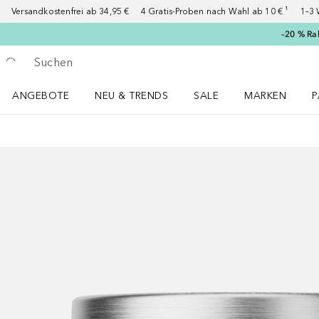
Versandkostenfrei ab 34,95 €
4 Gratis-Proben nach Wahl ab 10 € ¹
1–3 
–20 % Ra
Gehe zurück
Suche ausführen
ANGEBOTE
NEU & TRENDS
SALE
MARKEN
P
Angebote Menü öffnen
NEU & TRENDS Menü öffnen
MARKEN Menü ö
P