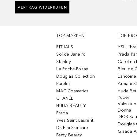
VERTRAG WIDERRUFEN
TOP-MARKEN
TOP PR
RITUALS
YSL Libre
Sol de Janeiro
Prada Pa
Stanley
Carolina 
La Roche-Posay
Bleu de 
Douglas Collection
Lancôme L
Purelei
Armani S
MAC Cosmetics
Huda Beu
Puder
CHANEL
Valentin
HUDA BEAUTY
Donna
Prada
DIOR Sa
Yves Saint Laurent
Douglas 
Dr. Emi Skincare
Gisada 
Fenty Beauty