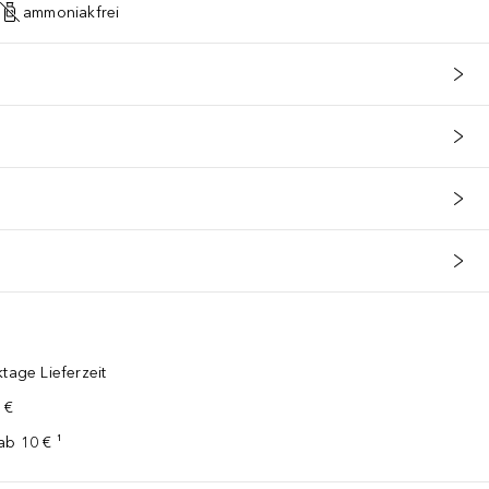
ammoniakfrei
tage Lieferzeit
 €
ab 10 € ¹