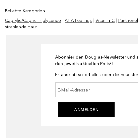
Beliebte Kategorien
Caprylic/Capric Triglyceride
|
AHA-Peelings
|
Vitamin C
|
Pantheno
strahlende Haut
Abonnier den Douglas-Newsletter und si
den jeweils aktuellen Preis²!
Erfahre ab sofort alles über die neuest
E-Mail-Adresse
*
ANMELDEN