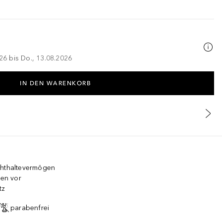
026 bis Do., 13.08.2026
IN DEN WARENKORB
chthaltevermögen
en vor
tz
parabenfrei