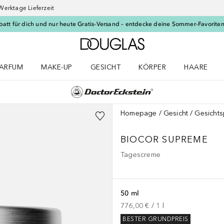
Werktage Lieferzeit
batt für dich und nur heute Gratis-Versand – entdecke deine Sommer-Favoriten
Zur Douglas Startseite
ARFUM
MAKE-UP
GESICHT
KÖRPER
HAARE
ffnen
arfum Menü öffnen
Make-up Menü öffnen
Gesicht Menü öffnen
Körper Menü öffnen
Haare Menü
Homepage
Gesicht
Gesichts
BIOCOR SUPREME
Tagescreme
50 ml
776,00 €
 / 
1
l
BESTER GRUNDPREIS