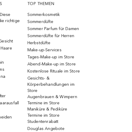
S
TOP THEMEN
 Diese
Sommerkosmetik
ie richtige
Sommerdüfte
Sommer Parfum für Damen
Sommerdüfte für Herren
Gesicht
Herbstdüfte
e Haare
Make-up-Services
Tages-Make-up im Store
ain
Abend-Make-up im Store
ums
Kostenlose Rituale im Store
una
Gesichts- &
Körperbehandlungen im
Store
lter
Augenbrauen & Wimpern
aarausfall
Termine im Store
Maniküre & Pediküre
Termine im Store
neiden
Studentenrabatt
Douglas Angebote