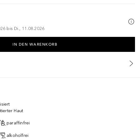
026 bis Di., 11.08.2026
IN DEN WARENKORB
siert
tierter Haut
paraffinfrei
alkoholfrei