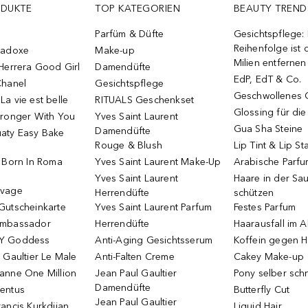
ODUKTE
TOP KATEGORIEN
BEAUTY TREND
Parfüm & Düfte
Gesichtspflege:
Reihenfolge ist d
radoxe
Make-up
Milien entfernen
Herrera Good Girl
Damendüfte
EdP, EdT & Co.
Chanel
Gesichtspflege
Geschwollenes 
a vie est belle
RITUALS Geschenkset
Glossing für di
tronger With You
Yves Saint Laurent
Gua Sha Steine
Damendüfte
aty Easy Bake
Rouge & Blush
Lip Tint & Lip St
o Born In Roma
Yves Saint Laurent Make-Up
Arabische Parf
Yves Saint Laurent
Haare in der Sa
uvage
Herrendüfte
schützen
Gutscheinkarte
Yves Saint Laurent Parfum
Festes Parfum
Ambassador
Herrendüfte
Haarausfall im A
Y Goddess
Anti-Aging Gesichtsserum
Koffein gegen H
 Gaultier Le Male
Anti-Falten Creme
Cakey Make-up
anne One Million
Jean Paul Gaultier
Pony selber sch
Damendüfte
entus
Butterfly Cut
Jean Paul Gaultier
ancis Kurkdjian
Liquid Hair