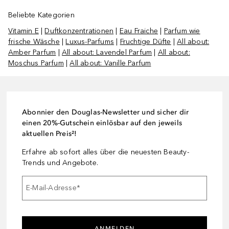
Beliebte Kategorien
Vitamin E
|
Duftkonzentrationen
|
Eau Fraiche
|
Parfum wie
frische Wäsche
|
Luxus-Parfums
|
Fruchtige Düfte
|
All about:
Amber Parfum
|
All about: Lavendel Parfum
|
All about:
Moschus Parfum
|
All about: Vanille Parfum
Abonnier den Douglas-Newsletter und sicher dir
einen 20%-Gutschein einlösbar auf den jeweils
aktuellen Preis²!
Erfahre ab sofort alles über die neuesten Beauty-
Trends und Angebote.
E-Mail-Adresse
*
ANMELDEN