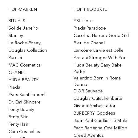
TOP-MARKEN
TOP PRODUKTE
RITUALS
YSL Libre
Sol de Janeiro
Prada Paradoxe
Stanley
Carolina Herrera Good Girl
La Roche-Posay
Bleu de Chanel
Douglas Collection
Lancôme La vie est belle
Purelei
Armani Stronger With You
MAC Cosmetics
Huda Beuaty Easy Bake
Puder
CHANEL
Valentino Born In Roma
HUDA BEAUTY
Donna
Prada
DIOR Sauvage
Yves Saint Laurent
Douglas Gutscheinkarte
Dr. Emi Skincare
Gisada Ambassador
Fenty Beauty
BURBERRY Goddess
Fenty Skin
Jean Paul Gaultier Le Male
Fenty Hair
Paco Rabanne One Million
Caia Cosmetics
Creed Aventus