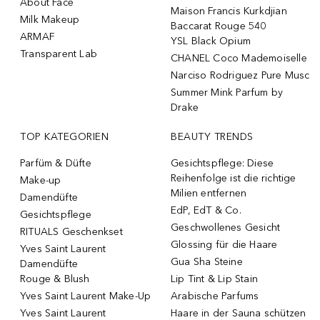
About Face
Maison Francis Kurkdjian
Milk Makeup
Baccarat Rouge 540
ARMAF
YSL Black Opium
Transparent Lab
CHANEL Coco Mademoiselle
Narciso Rodriguez Pure Musc
Summer Mink Parfum by
Drake
TOP KATEGORIEN
BEAUTY TRENDS
Parfüm & Düfte
Gesichtspflege: Diese
Reihenfolge ist die richtige
Make-up
Milien entfernen
Damendüfte
EdP, EdT & Co.
Gesichtspflege
Geschwollenes Gesicht
RITUALS Geschenkset
Glossing für die Haare
Yves Saint Laurent
Gua Sha Steine
Damendüfte
Rouge & Blush
Lip Tint & Lip Stain
Yves Saint Laurent Make-Up
Arabische Parfums
Yves Saint Laurent
Haare in der Sauna schützen