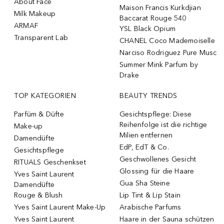
About Face
Maison Francis Kurkdjian
Milk Makeup
Baccarat Rouge 540
ARMAF
YSL Black Opium
Transparent Lab
CHANEL Coco Mademoiselle
Narciso Rodriguez Pure Musc
Summer Mink Parfum by
Drake
TOP KATEGORIEN
BEAUTY TRENDS
Parfüm & Düfte
Gesichtspflege: Diese
Reihenfolge ist die richtige
Make-up
Milien entfernen
Damendüfte
EdP, EdT & Co.
Gesichtspflege
Geschwollenes Gesicht
RITUALS Geschenkset
Glossing für die Haare
Yves Saint Laurent
Gua Sha Steine
Damendüfte
Rouge & Blush
Lip Tint & Lip Stain
Yves Saint Laurent Make-Up
Arabische Parfums
Yves Saint Laurent
Haare in der Sauna schützen