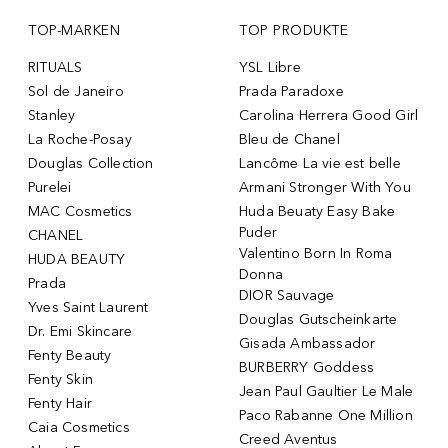
TOP-MARKEN
TOP PRODUKTE
RITUALS
YSL Libre
Sol de Janeiro
Prada Paradoxe
Stanley
Carolina Herrera Good Girl
La Roche-Posay
Bleu de Chanel
Douglas Collection
Lancôme La vie est belle
Purelei
Armani Stronger With You
MAC Cosmetics
Huda Beuaty Easy Bake
Puder
CHANEL
Valentino Born In Roma
HUDA BEAUTY
Donna
Prada
DIOR Sauvage
Yves Saint Laurent
Douglas Gutscheinkarte
Dr. Emi Skincare
Gisada Ambassador
Fenty Beauty
BURBERRY Goddess
Fenty Skin
Jean Paul Gaultier Le Male
Fenty Hair
Paco Rabanne One Million
Caia Cosmetics
Creed Aventus