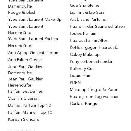
Yves Saint Laurent
Gua Sha Steine
Damendüfte
Rouge & Blush
Lip Tint & Lip Stain
Yves Saint Laurent Make-Up
Arabische Parfums
Yves Saint Laurent
Haare in der Sauna schützen
Herrendüfte
Festes Parfum
Yves Saint Laurent Parfum
Haarausfall im Alter
Herrendüfte
Koffein gegen Haarausfall
Anti-Aging Gesichtsserum
Cakey Make-up
Anti-Falten Creme
Pony selber schneiden
Jean Paul Gaultier
Butterfly Cut
Damendüfte
Liquid Hair
Jean Paul Gaultier
PDRN
Herrendüfte
Make-up für große Poren
Parfum Set Damen
Haare jeden Tag waschen
Vitamin C Serum
Curtain Bangs
Damen Parfum Top 10
Parfum Männer Top 10
Korean Skincare