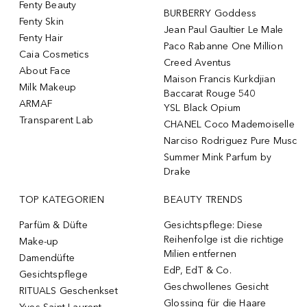
Fenty Beauty
BURBERRY Goddess
Fenty Skin
Jean Paul Gaultier Le Male
Fenty Hair
Paco Rabanne One Million
Caia Cosmetics
Creed Aventus
About Face
Maison Francis Kurkdjian
Milk Makeup
Baccarat Rouge 540
ARMAF
YSL Black Opium
Transparent Lab
CHANEL Coco Mademoiselle
Narciso Rodriguez Pure Musc
Summer Mink Parfum by
Drake
TOP KATEGORIEN
BEAUTY TRENDS
Parfüm & Düfte
Gesichtspflege: Diese
Reihenfolge ist die richtige
Make-up
Milien entfernen
Damendüfte
EdP, EdT & Co.
Gesichtspflege
Geschwollenes Gesicht
RITUALS Geschenkset
Glossing für die Haare