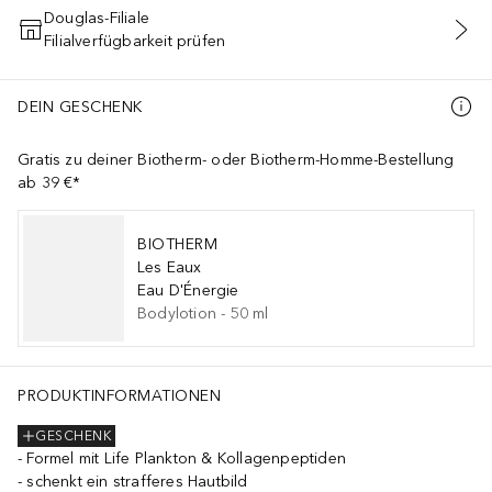
Douglas-Filiale
Filialverfügbarkeit prüfen
IN DEN WARENKORB
DEIN GESCHENK
Gratis zu deiner Biotherm- oder Biotherm-Homme-Bestellung
ab 39 €*
BIOTHERM
Les Eaux
Eau D'Énergie
Bodylotion
-
50
ml
C ACID, MICA, CI 77163 / BISMUTH OXYCHLORIDE, CI 77491 / 
PRODUKTINFORMATIONEN
GESCHENK
Formel mit Life Plankton & Kollagenpeptiden
schenkt ein strafferes Hautbild