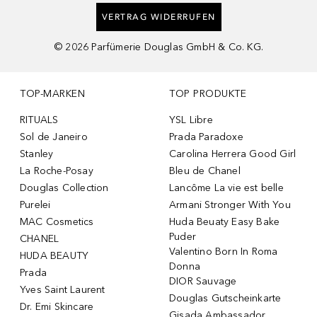
VERTRAG WIDERRUFEN
©
2026
Parfümerie Douglas GmbH & Co. KG.
TOP-MARKEN
TOP PRODUKTE
RITUALS
YSL Libre
Sol de Janeiro
Prada Paradoxe
Stanley
Carolina Herrera Good Girl
La Roche-Posay
Bleu de Chanel
Douglas Collection
Lancôme La vie est belle
Purelei
Armani Stronger With You
MAC Cosmetics
Huda Beuaty Easy Bake
Puder
CHANEL
Valentino Born In Roma
HUDA BEAUTY
Donna
Prada
DIOR Sauvage
Yves Saint Laurent
Douglas Gutscheinkarte
Dr. Emi Skincare
Gisada Ambassador