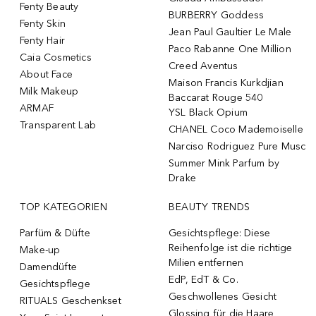
Fenty Beauty
BURBERRY Goddess
Fenty Skin
Jean Paul Gaultier Le Male
Fenty Hair
Paco Rabanne One Million
Caia Cosmetics
Creed Aventus
About Face
Maison Francis Kurkdjian
Milk Makeup
Baccarat Rouge 540
ARMAF
YSL Black Opium
Transparent Lab
CHANEL Coco Mademoiselle
Narciso Rodriguez Pure Musc
Summer Mink Parfum by
Drake
TOP KATEGORIEN
BEAUTY TRENDS
Parfüm & Düfte
Gesichtspflege: Diese
Reihenfolge ist die richtige
Make-up
Milien entfernen
Damendüfte
EdP, EdT & Co.
Gesichtspflege
Geschwollenes Gesicht
RITUALS Geschenkset
Glossing für die Haare