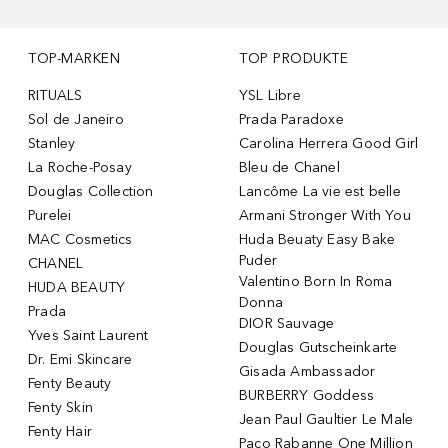
TOP-MARKEN
TOP PRODUKTE
RITUALS
YSL Libre
Sol de Janeiro
Prada Paradoxe
Stanley
Carolina Herrera Good Girl
La Roche-Posay
Bleu de Chanel
Douglas Collection
Lancôme La vie est belle
Purelei
Armani Stronger With You
MAC Cosmetics
Huda Beuaty Easy Bake
Puder
CHANEL
Valentino Born In Roma
HUDA BEAUTY
Donna
Prada
DIOR Sauvage
Yves Saint Laurent
Douglas Gutscheinkarte
Dr. Emi Skincare
Gisada Ambassador
Fenty Beauty
BURBERRY Goddess
Fenty Skin
Jean Paul Gaultier Le Male
Fenty Hair
Paco Rabanne One Million