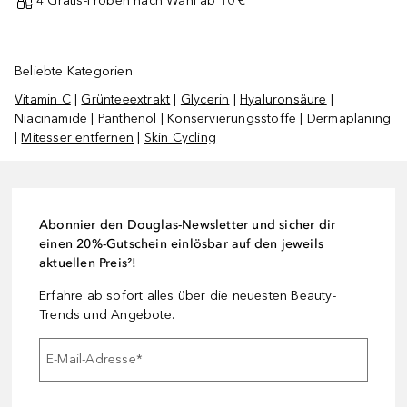
4 Gratis-Proben nach Wahl ab 10 € ¹
Beliebte Kategorien
Vitamin C
|
Grünteeextrakt
|
Glycerin
|
Hyaluronsäure
|
Niacinamide
|
Panthenol
|
Konservierungsstoffe
|
Dermaplaning
|
Mitesser entfernen
|
Skin Cycling
Abonnier den Douglas-Newsletter und sicher dir
einen 20%-Gutschein einlösbar auf den jeweils
aktuellen Preis²!
Erfahre ab sofort alles über die neuesten Beauty-
Trends und Angebote.
E-Mail-Adresse
*