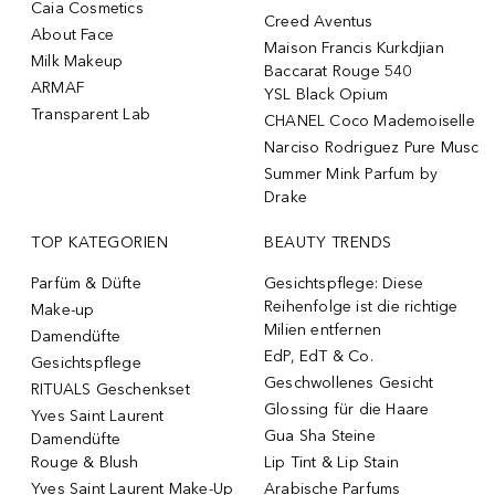
Caia Cosmetics
Creed Aventus
About Face
Maison Francis Kurkdjian
Milk Makeup
Baccarat Rouge 540
ARMAF
YSL Black Opium
Transparent Lab
CHANEL Coco Mademoiselle
Narciso Rodriguez Pure Musc
Summer Mink Parfum by
Drake
TOP KATEGORIEN
BEAUTY TRENDS
Parfüm & Düfte
Gesichtspflege: Diese
Reihenfolge ist die richtige
Make-up
Milien entfernen
Damendüfte
EdP, EdT & Co.
Gesichtspflege
Geschwollenes Gesicht
RITUALS Geschenkset
Glossing für die Haare
Yves Saint Laurent
Gua Sha Steine
Damendüfte
Rouge & Blush
Lip Tint & Lip Stain
Yves Saint Laurent Make-Up
Arabische Parfums